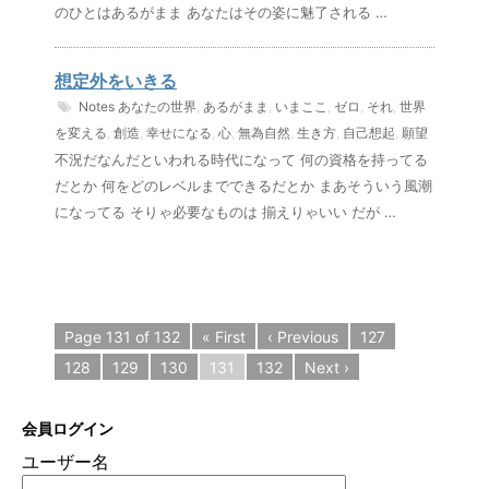
のひとはあるがまま あなたはその姿に魅了される …
想定外をいきる
Notes
あなたの世界
,
あるがまま
,
いまここ
,
ゼロ
,
それ
,
世界
を変える
,
創造
,
幸せになる
,
心
,
無為自然
,
生き方
,
自己想起
,
願望
不況だなんだといわれる時代になって 何の資格を持ってる
だとか 何をどのレベルまでできるだとか まあそういう風潮
になってる そりゃ必要なものは 揃えりゃいい だが …
Page 131 of 132
« First
‹ Previous
127
128
129
130
131
132
Next ›
会員ログイン
ユーザー名