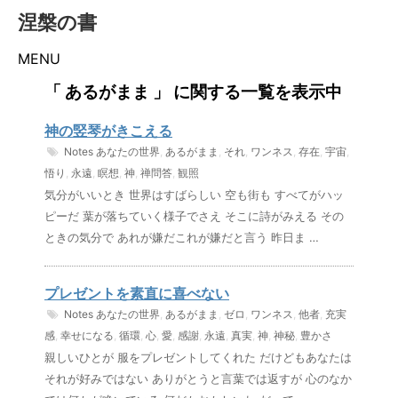
涅槃の書
MENU
「 あるがまま 」 に関する一覧を表示中
神の竪琴がきこえる
Notes
あなたの世界
,
あるがまま
,
それ
,
ワンネス
,
存在
,
宇宙
,
悟り
,
永遠
,
瞑想
,
神
,
禅問答
,
観照
気分がいいとき 世界はすばらしい 空も街も すべてがハッ
ピーだ 葉が落ちていく様子でさえ そこに詩がみえる その
ときの気分で あれが嫌だこれが嫌だと言う 昨日ま …
プレゼントを素直に喜べない
Notes
あなたの世界
,
あるがまま
,
ゼロ
,
ワンネス
,
他者
,
充実
感
,
幸せになる
,
循環
,
心
,
愛
,
感謝
,
永遠
,
真実
,
神
,
神秘
,
豊かさ
親しいひとが 服をプレゼントしてくれた だけどもあなたは
それが好みではない ありがとうと言葉では返すが 心のなか