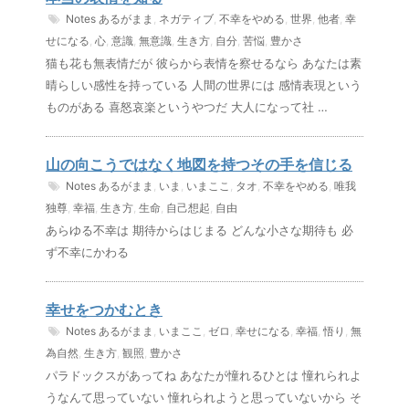
Notes
あるがまま
,
ネガティブ
,
不幸をやめる
,
世界
,
他者
,
幸
せになる
,
心
,
意識
,
無意識
,
生き方
,
自分
,
苦悩
,
豊かさ
猫も花も無表情だが 彼らから表情を察せるなら あなたは素
晴らしい感性を持っている 人間の世界には 感情表現という
ものがある 喜怒哀楽というやつだ 大人になって社 …
山の向こうではなく地図を持つその手を信じる
Notes
あるがまま
,
いま
,
いまここ
,
タオ
,
不幸をやめる
,
唯我
独尊
,
幸福
,
生き方
,
生命
,
自己想起
,
自由
あらゆる不幸は 期待からはじまる どんな小さな期待も 必
ず不幸にかわる
幸せをつかむとき
Notes
あるがまま
,
いまここ
,
ゼロ
,
幸せになる
,
幸福
,
悟り
,
無
為自然
,
生き方
,
観照
,
豊かさ
パラドックスがあってね あなたが憧れるひとは 憧れられよ
うなんて思っていない 憧れられようと思っていないから そ