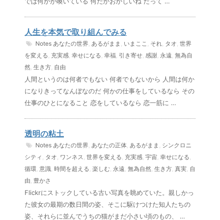
では何かが喚いている 何だかおかしいね だって …
人生を本気で取り組んでみる
Notes
あなたの世界
,
あるがまま
,
いまここ
,
それ
,
タオ
,
世界
を変える
,
充実感
,
幸せになる
,
幸福
,
引き寄せ
,
感謝
,
永遠
,
無為自
然
,
生き方
,
自由
人間というのは何者でもない 何者でもないから 人間は何か
になりきってなんぼなのだ 何かの仕事をしているなら その
仕事のひとになること 恋をしているなら 恋一筋に …
透明の粘土
Notes
あなたの世界
,
あなたの正体
,
あるがまま
,
シンクロニ
シティ
,
タオ
,
ワンネス
,
世界を変える
,
充実感
,
宇宙
,
幸せになる
,
循環
,
意識
,
時間を超える
,
楽しむ
,
永遠
,
無為自然
,
生き方
,
真実
,
自
由
,
豊かさ
Flickrにストックしている古い写真を眺めていた。親しかっ
た彼女の最期の数日間の姿、そこに駆けつけた知人たちの
姿、それらに並んでうちの猫がまだ小さい頃のもの、 …