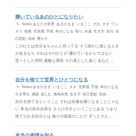
輝いているあのひとになりたい
Notes
あなたの世界
,
あるがまま
,
いまここ
,
それ
,
タオ
,
ワン
ネス
,
他者
,
充実感
,
宇宙
,
幸せになる
,
悟り
,
永遠
,
生き方
,
自分
,
自
己想起
,
自由
,
豊かさ
このひとは自分をちゃんと持ってる そう誰かに感じるとき
があるなら それはそのひとが 優れているからではない
堂々とした同性 素敵な異性 その凛とした姿に あなた …
自分を捨てて世界とひとつになる
Notes
あるがまま
,
いまここ
,
タオ
,
充実感
,
宇宙
,
幸せになる
,
引き寄せ
,
感謝
,
楽しむ
,
無為自然
,
生き方
,
自己想起
,
自由
自分を捨てるということ それは自暴自棄になることじゃな
い 本当の自分自身を さらけ出すということにある つまり
捨てられる自分とは 偽りの仮面のことだ ずっとそん …
本当の表情を知る