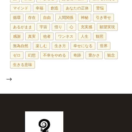
マインド
幸福
創造
あなたの正体
苦悩
循環
存在
自由
人間関係
神秘
引き寄せ
あるがまま
宇宙
悟り
心
充実感
願望実現
感謝
真実
他者
ワンネス
人生
観照
無為自然
楽しむ
生き方
幸せになる
世界
ゼロ
幻想
不幸をやめる
奇跡
豊かさ
観念
生きる意味
-->