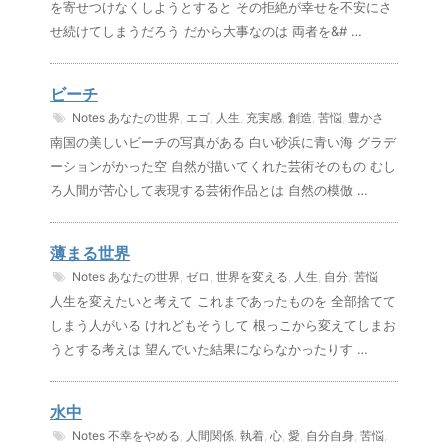
を寄せつけなくしようとすると その拒絶が幸せを不安にさ
せ続けてしまうだろう だから大事なのは 両者を&# …
ビーチ
Notes
あなたの世界
,
エゴ
,
人生
,
充実感
,
創造
,
苦悩
,
豊かさ
南国の美しいビーチの写真がある 白い砂浜に青い海 グラデ
ーションがかった空 自然が描いてくれた芸術そのもの むし
ろ人間が苦心して表現する芸術作品とは 自然の模倣 …
薄まる世界
Notes
あなたの世界
,
ゼロ
,
世界を変える
,
人生
,
自分
,
苦悩
人生を変えたいと考えて これまであったものを 全部捨てて
しまう人がいる けれどもそうして 根っこから変えてしまお
うとする考えは 望んでいた結果にならなかったりす …
水中
Notes
不幸をやめる
,
人間関係
,
執着
,
心
,
愛
,
自分自身
,
苦悩
,