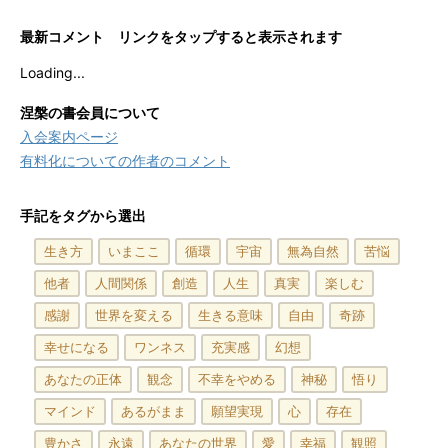
最新コメント リンクをタップすると表示されます
Loading...
涅槃の書会員について
入会案内ページ
有料化についての作者のコメント
手記をタグから選出
生き方
いまここ
循環
宇宙
無為自然
苦悩
他者
人間関係
創造
人生
真実
楽しむ
感謝
世界を変える
生きる意味
自由
奇跡
幸せになる
ワンネス
充実感
幻想
あなたの正体
観念
不幸をやめる
神秘
悟り
マインド
あるがまま
願望実現
心
存在
豊かさ
永遠
あなたの世界
愛
幸福
観照