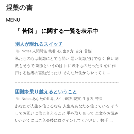
涅槃の書
MENU
「 苦悩 」 に関する一覧を表示中
別人が現れるスイッチ
Notes
人間関係
,
執着
,
心
,
生き方
,
自分
,
苦悩
私たちの心は刺激にとても弱い 悪い刺激だけでなく 良い刺
激もそうで 刺激というのは 目に映るものだったり 心に作
用する他者の言動だったり そんな外側からやってく …
困難を乗り越えるということ
Notes
あなたの世界
,
人生
,
奇跡
,
現実
,
生き方
,
苦悩
あなたが人生を信じるなら 人生もあなたを信じている そう
してお互いに信じ合えること 手を取り合って 全文をお読み
いただくにはご入会後にログインしてください。数千 …