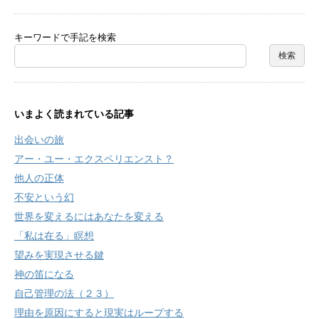
キーワードで手記を検索
いまよく読まれている記事
出会いの旅
アー・ユー・エクスペリエンスト？
他人の正体
不安という幻
世界を変えるにはあなたを変える
「私は在る」瞑想
望みを実現させる鍵
神の笛になる
自己管理の法（２３）
理由を原因にすると現実はループする