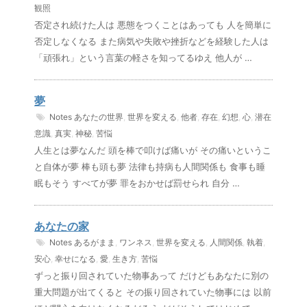
観照
否定され続けた人は 悪態をつくことはあっても 人を簡単に
否定しなくなる また病気や失敗や挫折などを経験した人は
「頑張れ」という言葉の軽さを知ってるゆえ 他人が …
夢
Notes
あなたの世界
,
世界を変える
,
他者
,
存在
,
幻想
,
心
,
潜在
意識
,
真実
,
神秘
,
苦悩
人生とは夢なんだ 頭を棒で叩けば痛いが その痛いというこ
と自体が夢 棒も頭も夢 法律も持病も人間関係も 食事も睡
眠もそう すべてが夢 罪をおかせば罰せられ 自分 …
あなたの家
Notes
あるがまま
,
ワンネス
,
世界を変える
,
人間関係
,
執着
,
安心
,
幸せになる
,
愛
,
生き方
,
苦悩
ずっと振り回されていた物事あって だけどもあなたに別の
重大問題が出てくると その振り回されていた物事には 以前