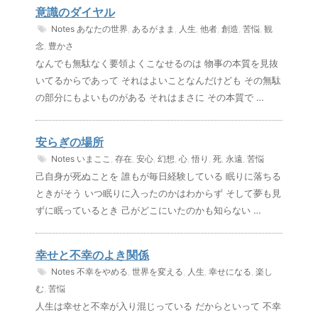
意識のダイヤル
Notes
あなたの世界
,
あるがまま
,
人生
,
他者
,
創造
,
苦悩
,
観
念
,
豊かさ
なんでも無駄なく要領よくこなせるのは 物事の本質を見抜
いてるからであって それはよいことなんだけども その無駄
の部分にもよいものがある それはまさに その本質で …
安らぎの場所
Notes
いまここ
,
存在
,
安心
,
幻想
,
心
,
悟り
,
死
,
永遠
,
苦悩
己自身が死ぬことを 誰もが毎日経験している 眠りに落ちる
ときがそう いつ眠りに入ったのかはわからず そして夢も見
ずに眠っているとき 己がどこにいたのかも知らない …
幸せと不幸のよき関係
Notes
不幸をやめる
,
世界を変える
,
人生
,
幸せになる
,
楽し
む
,
苦悩
人生は幸せと不幸が入り混じっている だからといって 不幸