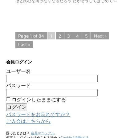
ほど関心を向けなくなるだろう だがそうしてはじめて …
Page 1 of 84
1
2
3
4
5
Next ›
Last »
会員ログイン
ユーザー名
パスワード
ログインしたままにする
パスワードをお忘れですか？
ご入会はこちらから
困ったときは→
会員マニュアル
何度もログインを求められる場合→
Cookieを削除する