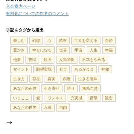
入会案内ページ
有料化についての作者のコメント
手記をタグから選出
楽しむ
幻想
心
感謝
世界を変える
奇跡
豊かさ
幸せになる
世界
宇宙
人生
幸福
他者
苦悩
観照
人間関係
不幸をやめる
マインド
願望実現
ゼロ
あるがまま
神秘
生き方
存在
真実
創造
生きる意味
あなたの正体
引き寄せ
悟り
無為自然
いまここ
愛
ワンネス
充実感
循環
観念
あなたの世界
永遠
自由
-->