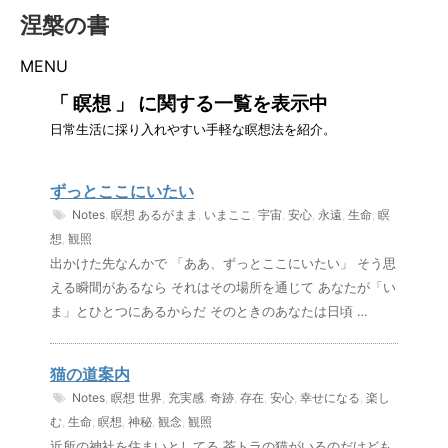
涅槃の書
MENU
「 瞑想 」 に関する一覧を表示中
日常生活に採り入れやすい手軽な瞑想法を紹介。
ずっとここにいたい
Notes
,
瞑想
あるがまま
,
いまここ
,
宇宙
,
安心
,
永遠
,
生命
,
瞑
想
,
観照
出かけた先なんかで 「ああ、ずっとここにいたい」 そう思
える瞬間があるなら それはその場所を通じて あなたが「い
ま」とひとつにあるからだ そのときのあなたは日頃 …
猫の道案内
Notes
,
瞑想
世界
,
充実感
,
奇跡
,
存在
,
安心
,
幸せになる
,
楽し
む
,
生命
,
瞑想
,
神秘
,
観念
,
観照
近所の神社を住まいとしてる 茶トラの猫がいるのだけども