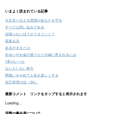
いまよく読まれている記事
大丈夫と伝える習慣があなたを守る
すべては思い込みである
頑張らないほうがうまくいく？
若返る法
あるがままとは
出会いやお金の巡りなどの縁に恵まれるには
1本のレール
なにもしない努力
間違いをやめて人生を楽しくする
自己管理の法（36）
最新コメント リンクをタップすると表示されます
Loading...
涅槃の書会員について