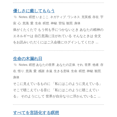
優しさに癒してもらう
Notes
,
瞑想
いまここ
,
ネガティブ
,
ワンネス
,
充実感
,
存在
,
宇
宙
,
心
,
意識
,
愛
,
生命
,
瞑想
,
神秘
,
苦悩
,
観照
,
身体
体がくたくたで もう何も手につかないとき あなたの精神の
エネルギーは 自己意識に注がれている そんなときは 全文
をお読みいただくにはご入会後にログインしてくださ …
生命の木漏れ日
Notes
,
瞑想
あなたの世界
,
あなたの正体
,
それ
,
世界
,
他者
,
存
在
,
悟り
,
意識
,
愛
,
感謝
,
永遠
,
生きる意味
,
生命
,
瞑想
,
神秘
,
観照
,
身体
そこに見えているものに 「私にはこのように見えている」
そこで聴こえている音に 「私にはこのように聴こえてい
る」 そのようにして 世界が自分なりに浮かんでいるこ …
すべてを言語化する瞑想