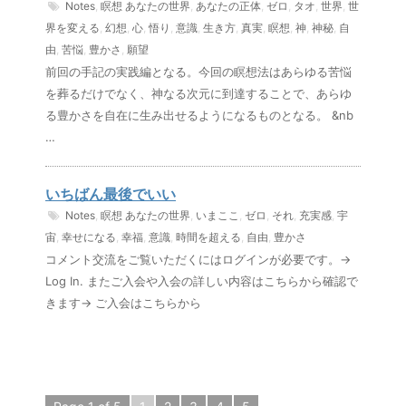
Notes
,
瞑想
あなたの世界
,
あなたの正体
,
ゼロ
,
タオ
,
世界
,
世
界を変える
,
幻想
,
心
,
悟り
,
意識
,
生き方
,
真実
,
瞑想
,
神
,
神秘
,
自
由
,
苦悩
,
豊かさ
,
願望
前回の手記の実践編となる。今回の瞑想法はあらゆる苦悩
を葬るだけでなく、神なる次元に到達することで、あらゆ
る豊かさを自在に生み出せるようになるものとなる。 &nb
…
いちばん最後でいい
Notes
,
瞑想
あなたの世界
,
いまここ
,
ゼロ
,
それ
,
充実感
,
宇
宙
,
幸せになる
,
幸福
,
意識
,
時間を超える
,
自由
,
豊かさ
コメント交流をご覧いただくにはログインが必要です。→
Log In. またご入会や入会の詳しい内容はこちらから確認で
きます→ ご入会はこちらから