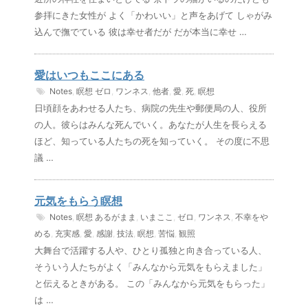
参拝にきた女性が よく「かわいい」と声をあげて しゃがみ
込んで撫でている 彼は幸せ者だが だが本当に幸せ …
愛はいつもここにある
Notes
,
瞑想
ゼロ
,
ワンネス
,
他者
,
愛
,
死
,
瞑想
日頃顔をあわせる人たち、病院の先生や郵便局の人、役所
の人。彼らはみんな死んでいく。あなたが人生を長らえる
ほど、知っている人たちの死を知っていく。 その度に不思
議 …
元気をもらう瞑想
Notes
,
瞑想
あるがまま
,
いまここ
,
ゼロ
,
ワンネス
,
不幸をや
める
,
充実感
,
愛
,
感謝
,
技法
,
瞑想
,
苦悩
,
観照
大舞台で活躍する人や、ひとり孤独と向き合っている人、
そういう人たちがよく「みんなから元気をもらえました」
と伝えるときがある。 この「みんなから元気をもらった」
は …