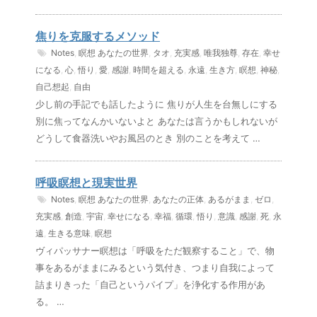
焦りを克服するメソッド
Notes
,
瞑想
あなたの世界
,
タオ
,
充実感
,
唯我独尊
,
存在
,
幸せ
になる
,
心
,
悟り
,
愛
,
感謝
,
時間を超える
,
永遠
,
生き方
,
瞑想
,
神秘
,
自己想起
,
自由
少し前の手記でも話したように 焦りが人生を台無しにする
別に焦ってなんかいないよと あなたは言うかもしれないが
どうして食器洗いやお風呂のとき 別のことを考えて …
呼吸瞑想と現実世界
Notes
,
瞑想
あなたの世界
,
あなたの正体
,
あるがまま
,
ゼロ
,
充実感
,
創造
,
宇宙
,
幸せになる
,
幸福
,
循環
,
悟り
,
意識
,
感謝
,
死
,
永
遠
,
生きる意味
,
瞑想
ヴィパッサナー瞑想は「呼吸をただ観察すること」で、物
事をあるがままにみるという気付き、つまり自我によって
詰まりきった「自己というパイプ」を浄化する作用があ
る。 …