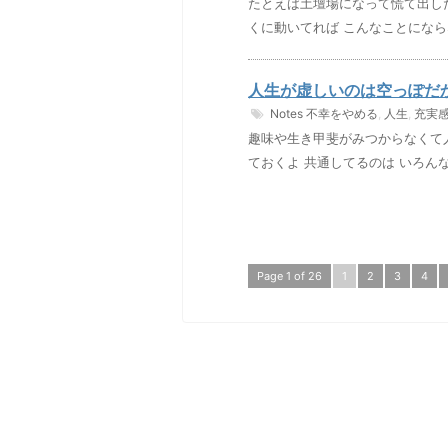
たとえば土壇場になって慌て出し
くに動いてれば こんなことになら
人生が虚しいのは空っぽだ
Notes
不幸をやめる
,
人生
,
充実
趣味や生き甲斐がみつからなくて
ておくよ 共通してるのは いろん
Page 1 of 26
1
2
3
4