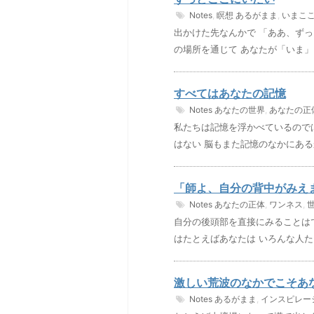
Notes
,
瞑想
あるがまま
,
いまこ
出かけた先なんかで 「ああ、ずっ
の場所を通じて あなたが「いま」
すべてはあなたの記憶
Notes
あなたの世界
,
あなたの正
私たちは記憶を浮かべているので
はない 脳もまた記憶のなかにある
「師よ、自分の背中がみえ
Notes
あなたの正体
,
ワンネス
,
自分の後頭部を直接にみることは
はたとえばあなたは いろんな人た
激しい荒波のなかでこそあ
Notes
あるがまま
,
インスピレー