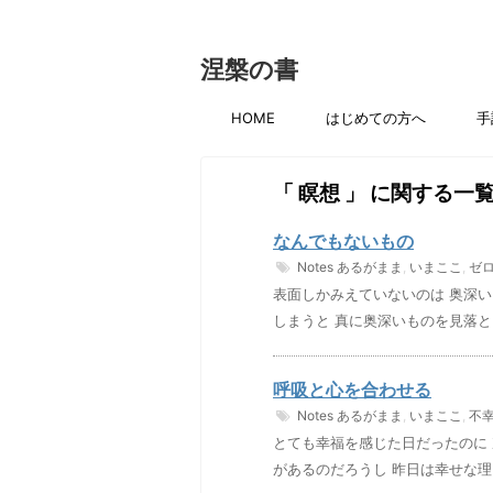
涅槃の書
HOME
はじめての方へ
手
「 瞑想 」 に関する一
なんでもないもの
Notes
あるがまま
,
いまここ
,
ゼ
表面しかみえていないのは 奥深
しまうと 真に奥深いものを見落と
呼吸と心を合わせる
Notes
あるがまま
,
いまここ
,
不
とても幸福を感じた日だったのに
があるのだろうし 昨日は幸せな理