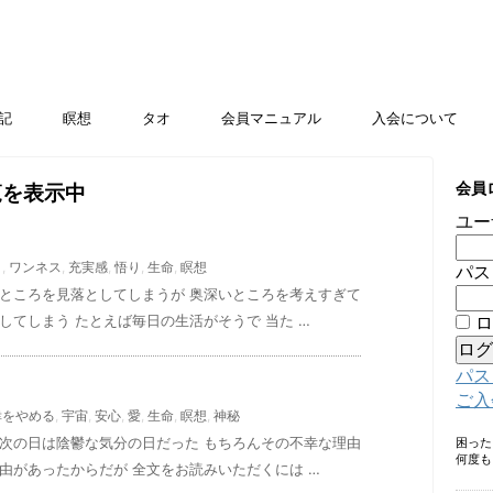
記
瞑想
タオ
会員マニュアル
入会について
会員
覧を表示中
ユー
ロ
,
ワンネス
,
充実感
,
悟り
,
生命
,
瞑想
パス
いところを見落としてしまうが 奥深いところを考えすぎて
してしまう たとえば毎日の生活がそうで 当た …
ロ
パス
ご入
幸をやめる
,
宇宙
,
安心
,
愛
,
生命
,
瞑想
,
神秘
 次の日は陰鬱な気分の日だった もちろんその不幸な理由
困っ
何度も
由があったからだが 全文をお読みいただくには …