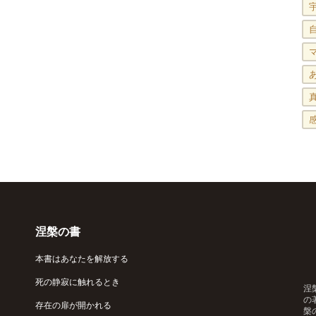
涅槃の書
本書はあなたを解放する
死の静寂に触れるとき
涅
の
存在の扉が開かれる
槃