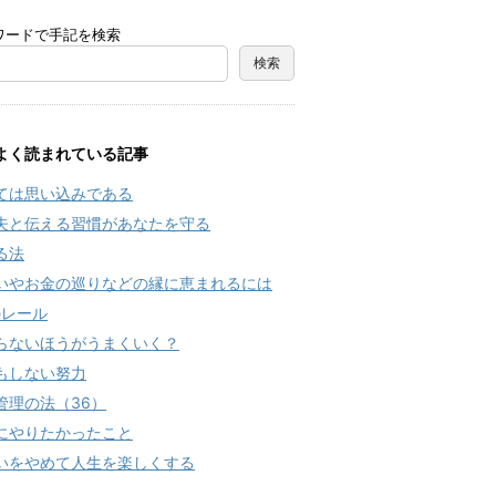
ワードで手記を検索
よく読まれている記事
ては思い込みである
夫と伝える習慣があなたを守る
る法
いやお金の巡りなどの縁に恵まれるには
のレール
らないほうがうまくいく？
もしない努力
管理の法（36）
にやりたかったこと
いをやめて人生を楽しくする