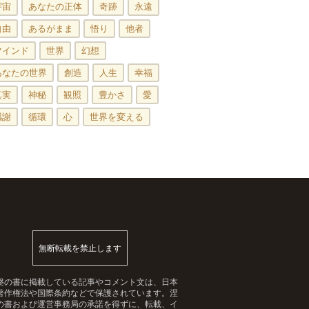
宇宙
あなたの正体
奇跡
永遠
自由
あるがまま
悟り
他者
マインド
世界
幻想
あなたの世界
創造
人生
幸福
真実
神秘
観照
豊かさ
愛
感謝
循環
心
世界を変える
無断転載を禁止します
槃の書に掲載している記事やコメント文は、日本
著作権法や国際条約などで保護されています。涅
の書および運営事務局の承諾を得ずに、転載、イ