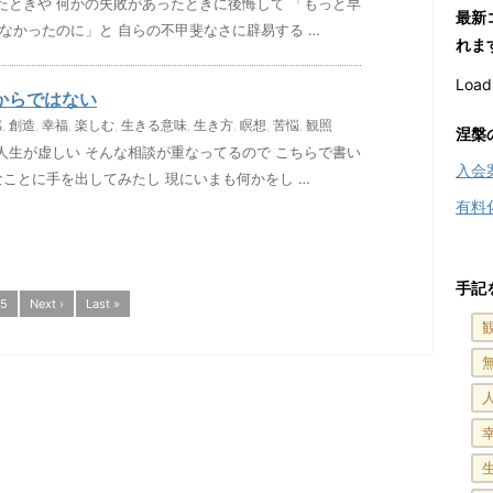
たときや 何かの失敗があったときに後悔して 「もっと早
最新
なかったのに」と 自らの不甲斐なさに辟易する …
れま
Loadi
からではない
感
,
創造
,
幸福
,
楽しむ
,
生きる意味
,
生き方
,
瞑想
,
苦悩
,
観照
涅槃
人生が虚しい そんな相談が重なってるので こちらで書い
入会
なことに手を出してみたし 現にいまも何かをし …
有料
手記
5
Next ›
Last »