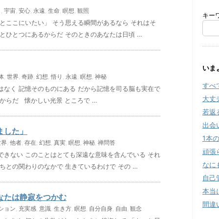
こ
,
宇宙
,
安心
,
永遠
,
生命
,
瞑想
,
観照
キー
とここにいたい」 そう思える瞬間があるなら それはそ
とひとつにあるからだ そのときのあなたは日頃 …
いま
体
,
世界
,
奇跡
,
幻想
,
悟り
,
永遠
,
瞑想
,
神秘
すべ
はなく 記憶そのものにある だから記憶を司る脳も実在で
大丈
からだ 懐かしい光景 ところで …
若返
出会
ました」
1本
世界
,
他者
,
存在
,
幻想
,
真実
,
瞑想
,
神秘
,
禅問答
頑張
できない このことはとても深遠な意味を含んでいる それ
なに
ちとの関わりのなかで 生きているわけで その …
自己
本当
なたは静寂をつかむ
間違
ション
,
充実感
,
意識
,
生き方
,
瞑想
,
自分自身
,
自由
,
観念