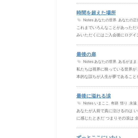
時間を超えた場所
Notes
あなたの世界
,
あなたの正
これまでいろんなことがあっただ
みいただくにはご入会後にログイ
最後の扉
Notes
あなたの世界
,
あるがまま
私たちは視界に映っている世界が
本的な誤ちが人生が夢であることを
最後に溢れる涙
Notes
いまここ
,
奇跡
,
悟り
,
永遠
あなたが人前で真に泣けるのは い
に感じたときだ つまりその涙は 
ずっとここにいたい