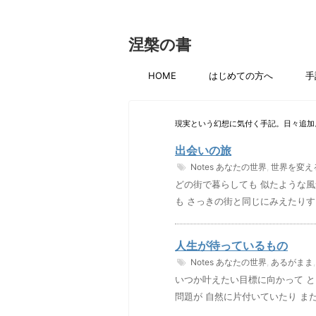
涅槃の書
HOME
はじめての方へ
手
現実という幻想に気付く手記。日々追加
出会いの旅
Notes
あなたの世界
,
世界を変え
どの街で暮らしても 似たような風
も さっきの街と同じにみえたりす
人生が待っているもの
Notes
あなたの世界
,
あるがまま
いつか叶えたい目標に向かって 
問題が 自然に片付いていたり ま