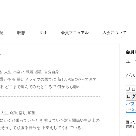
記
瞑想
タオ
会員マニュアル
入会について
会員
。
ユー
る
,
人生
,
出会い
,
執着
,
感謝
,
自分自身
パス
景がある 長いドライブの果てに 新しい街にやってきて
る どこまで進んでみたところで 何からも離れ …
ロ
パス
ご入
,
人生
,
奇跡
,
悟り
,
願望
とにかく頑張っていたとき 抱えていた対人関係や生活上の
困っ
何度も
たそうして頑張る自分を 下支えしてくれている …