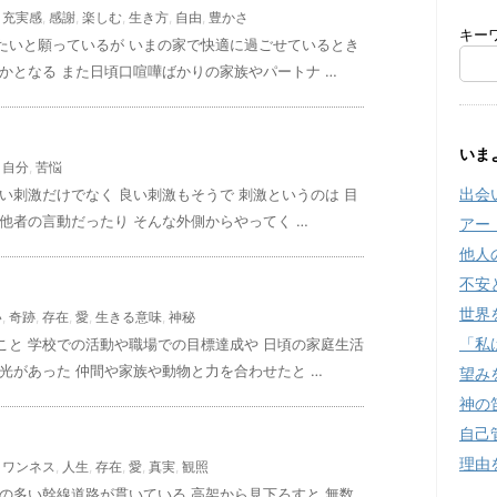
,
充実感
,
感謝
,
楽しむ
,
生き方
,
自由
,
豊かさ
キー
たいと願っているが いまの家で快適に過ごせているとき
かとなる また日頃口喧嘩ばかりの家族やパートナ …
いま
,
自分
,
苦悩
出会
い刺激だけでなく 良い刺激もそうで 刺激というのは 目
他者の言動だったり そんな外側からやってく …
アー
他人
不安
世界
い
,
奇跡
,
存在
,
愛
,
生きる意味
,
神秘
「私
こと 学校での活動や職場での目標達成や 日頃の家庭生活
光があった 仲間や家族や動物と力を合わせたと …
望み
神の
自己
理由
,
ワンネス
,
人生
,
存在
,
愛
,
真実
,
観照
の多い幹線道路が貫いている 高架から見下ろすと 無数