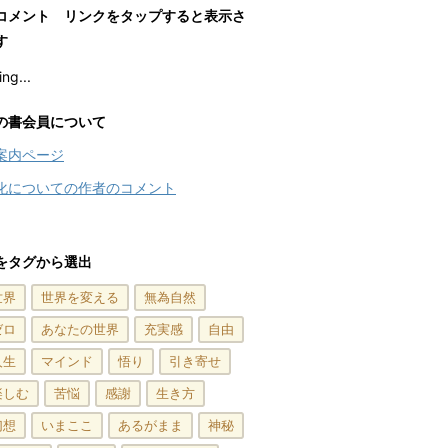
コメント リンクをタップすると表示さ
す
ng...
の書会員について
案内ページ
化についての作者のコメント
をタグから選出
世界
世界を変える
無為自然
ゼロ
あなたの世界
充実感
自由
人生
マインド
悟り
引き寄せ
楽しむ
苦悩
感謝
生き方
幻想
いまここ
あるがまま
神秘