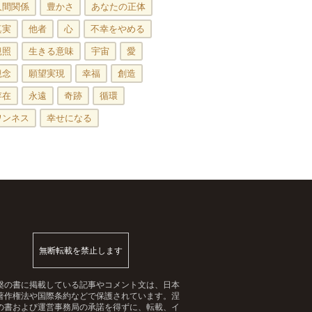
人間関係
豊かさ
あなたの正体
真実
他者
心
不幸をやめる
観照
生きる意味
宇宙
愛
観念
願望実現
幸福
創造
存在
永遠
奇跡
循環
ワンネス
幸せになる
無断転載を禁止します
槃の書に掲載している記事やコメント文は、日本
著作権法や国際条約などで保護されています。涅
の書および運営事務局の承諾を得ずに、転載、イ