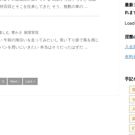
最新
何百回とそこを往来してきた そう、無数の車の …
れま
Loadi
楽しむ
,
豊かさ
,
願望実現
涅槃
い 午前の海沿いを走ってみたいし 長い下り坂で風を感じ
入会
パンを買いにいきたい 本当はそうだったはずだ …
有料
手記
5
Next ›
Last »