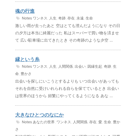
魂の行進
Notes
ワンネス
,
人生
,
奇跡
,
存在
,
永遠
,
生命
激しい雨が去ったあと 空はとても澄んだようになり その日
の夕方は本当に綺麗だった 私はスーパーで買い物を済ませ
て 広い駐車場に出てきたとき その奇跡のような夕空 …
縁という糸
Notes
ワンネス
,
人生
,
人間関係
,
出会い
,
因縁生起
,
奇跡
,
生
命
,
豊かさ
出会いを探しにいこうとするよりも いつ出会いがあっても
それを自然に受けいれられる自らを保てているとき 出会い
は世界のほうから 頻繁にやってくるようになる あな …
大きなひとつのなにか
Notes
あなたの世界
,
ワンネス
,
人間関係
,
存在
,
愛
,
生命
,
豊か
さ