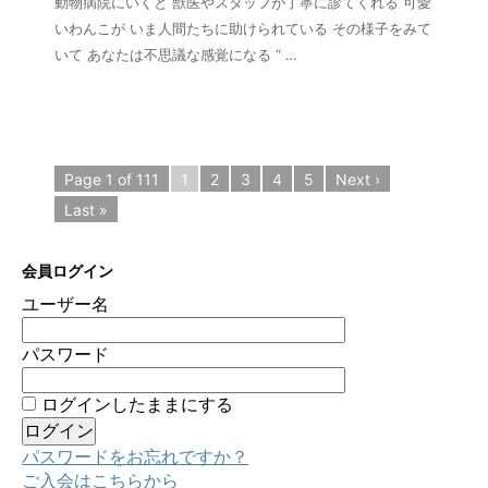
動物病院にいくと 獣医やスタッフが丁寧に診てくれる 可愛
いわんこが いま人間たちに助けられている その様子をみて
いて あなたは不思議な感覚になる “ …
Page 1 of 111
1
2
3
4
5
Next ›
Last »
会員ログイン
ユーザー名
パスワード
ログインしたままにする
パスワードをお忘れですか？
ご入会はこちらから