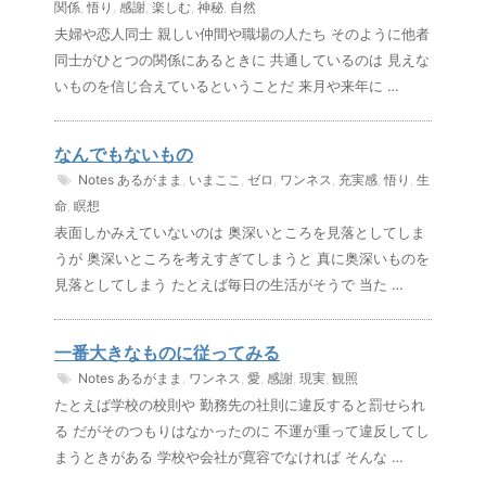
関係
,
悟り
,
感謝
,
楽しむ
,
神秘
,
自然
夫婦や恋人同士 親しい仲間や職場の人たち そのように他者
同士がひとつの関係にあるときに 共通しているのは 見えな
いものを信じ合えているということだ 来月や来年に …
なんでもないもの
Notes
あるがまま
,
いまここ
,
ゼロ
,
ワンネス
,
充実感
,
悟り
,
生
命
,
瞑想
表面しかみえていないのは 奥深いところを見落としてしま
うが 奥深いところを考えすぎてしまうと 真に奥深いものを
見落としてしまう たとえば毎日の生活がそうで 当た …
一番大きなものに従ってみる
Notes
あるがまま
,
ワンネス
,
愛
,
感謝
,
現実
,
観照
たとえば学校の校則や 勤務先の社則に違反すると罰せられ
る だがそのつもりはなかったのに 不運が重って違反してし
まうときがある 学校や会社が寛容でなければ そんな …