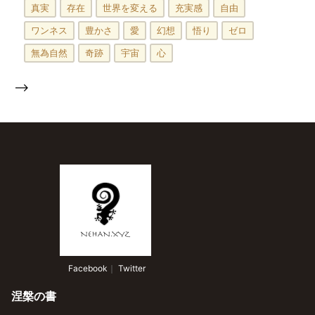
真実
存在
世界を変える
充実感
自由
ワンネス
豊かさ
愛
幻想
悟り
ゼロ
無為自然
奇跡
宇宙
心
-->
 Facebook
｜
 Twitter
涅槃の書