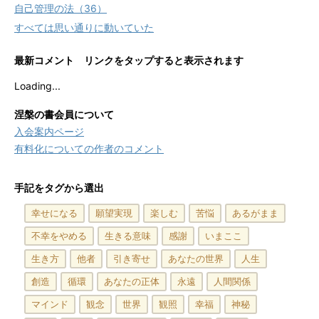
自己管理の法（36）
すべては思い通りに動いていた
最新コメント リンクをタップすると表示されます
Loading...
涅槃の書会員について
入会案内ページ
有料化についての作者のコメント
手記をタグから選出
幸せになる
願望実現
楽しむ
苦悩
あるがまま
不幸をやめる
生きる意味
感謝
いまここ
生き方
他者
引き寄せ
あなたの世界
人生
創造
循環
あなたの正体
永遠
人間関係
マインド
観念
世界
観照
幸福
神秘