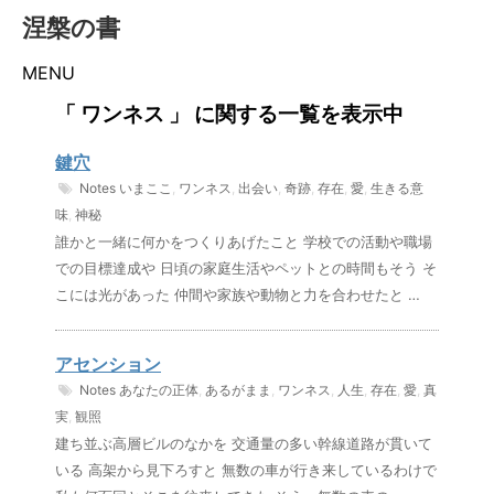
涅槃の書
MENU
「 ワンネス 」 に関する一覧を表示中
鍵穴
Notes
いまここ
,
ワンネス
,
出会い
,
奇跡
,
存在
,
愛
,
生きる意
味
,
神秘
誰かと一緒に何かをつくりあげたこと 学校での活動や職場
での目標達成や 日頃の家庭生活やペットとの時間もそう そ
こには光があった 仲間や家族や動物と力を合わせたと …
アセンション
Notes
あなたの正体
,
あるがまま
,
ワンネス
,
人生
,
存在
,
愛
,
真
実
,
観照
建ち並ぶ高層ビルのなかを 交通量の多い幹線道路が貫いて
いる 高架から見下ろすと 無数の車が行き来しているわけで