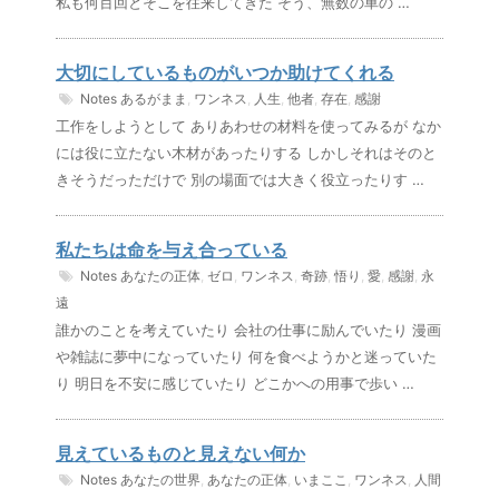
私も何百回とそこを往来してきた そう、無数の車の …
大切にしているものがいつか助けてくれる
Notes
あるがまま
,
ワンネス
,
人生
,
他者
,
存在
,
感謝
工作をしようとして ありあわせの材料を使ってみるが なか
には役に立たない木材があったりする しかしそれはそのと
きそうだっただけで 別の場面では大きく役立ったりす …
私たちは命を与え合っている
Notes
あなたの正体
,
ゼロ
,
ワンネス
,
奇跡
,
悟り
,
愛
,
感謝
,
永
遠
誰かのことを考えていたり 会社の仕事に励んでいたり 漫画
や雑誌に夢中になっていたり 何を食べようかと迷っていた
り 明日を不安に感じていたり どこかへの用事で歩い …
見えているものと見えない何か
Notes
あなたの世界
,
あなたの正体
,
いまここ
,
ワンネス
,
人間