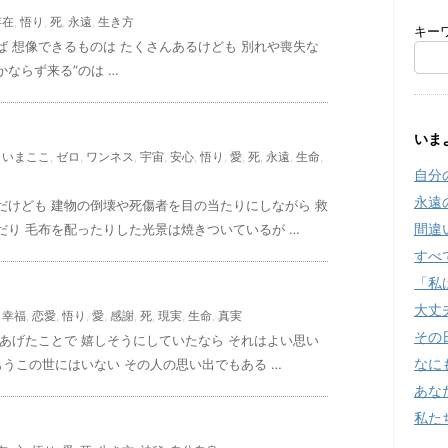
存在
,
悟り
,
死
,
永遠
,
生き方
キー
 想像できるものは たくさんあるけども 別れや喪失な
かならず来る”のは …
いま
,
いまここ
,
ゼロ
,
ワンネス
,
宇宙
,
安心
,
悟り
,
愛
,
死
,
永遠
,
生命
,
自分
永遠
だけども 建物の倒壊や死傷者を目の当たりにしながら 救
間違
り 毛布を配ったりした光景は焼きついているが …
すべ
「私
大丈
,
幸福
,
恋愛
,
悟り
,
愛
,
感謝
,
死
,
現実
,
生命
,
真実
その
あげたことで 嬉しそうにしていたなら それはよい思い
なに
もうこの世にはいない その人の思い出でもある …
あな
私た