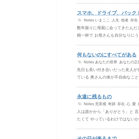
スマホ、ドライブ、バック
Notes
いまここ
,
人生
,
他者
,
存在
数年振りに母親に会ってきたんだ
精一杯で お母さんも自分なりにう
何もないのにすべてがある
Notes
あなたの世界
,
あなたの正
先日も長い付き合いだった友人が
ている 奥さんの体が不自由なこと
永遠に残るもの
Notes
充実感
,
奇跡
,
存在
,
心
,
愛
,
人は誰かから「ありがとう」と 
たくて やっているわけではないか
その日が来るまで