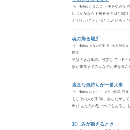
Notes
いまここ
,
不幸をやめる
,
いつかかならず来るその日と聞けば
ど 悲しいことがほとんどだろう “
魂の帰る場所
Notes
あなたの世界
,
あるがまま
肉体
私は大きな地震に被災しているの
援が来るまでみんなで瓦礫を運んだ
素直な気持ちが一番大事
Notes
いまここ
,
人生
,
他者
,
存在
もしその人が生前に あなたがして
出だ あなたの思い出でもあるし 
悲しみが癒えるとき