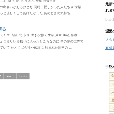
在
,
心
,
悟り
,
愛
,
死
,
生き方
,
神秘
,
自分自身
最新
の出会いがあるけども 同時に親しかった人たちや 世話
れま
っと優しくしてあげたかった あのときの気持ち …
Loadi
蘇る
涅槃
,
カルマ
,
奇跡
,
死
,
永遠
,
生きる意味
,
生命
,
真実
,
神秘
,
輪廻
入会
ね つまりいま眠りに入ったところなのに その夢の世界で
ていて たとえば会社や家族に 頼まれた用事の …
有料
手記
5
Next ›
Last »