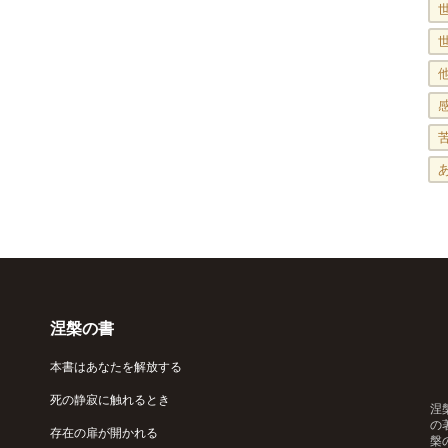
涅槃の書
本書はあなたを解放する
死の静寂に触れるとき
涅
の
存在の扉が開かれる
槃