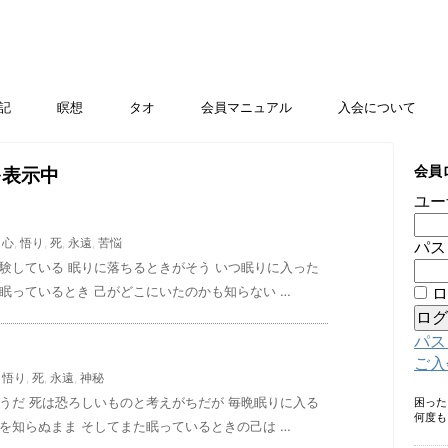
記
瞑想
タオ
会員マニュアル
入会について
会員
を表示中
ユー
,
心
,
悟り
,
死
,
永遠
,
苦悩
パス
験している 眠りに落ちるときがそう いつ眠りに入った
眠っているとき 己がどこにいたのかも知らない …
ロ
パス
ご入
,
悟り
,
死
,
永遠
,
神秘
うだ 死は恐ろしいものと考えがちだが 毎晩眠りに入る
困っ
何度も
を知らぬまま そしてまた眠っているときの己は …