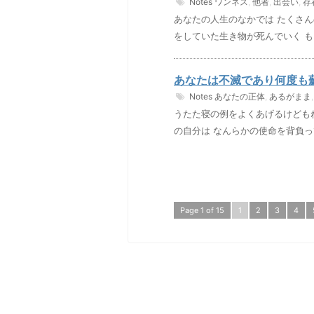
Notes
ワンネス
,
他者
,
出会い
,
存
あなたの人生のなかでは たくさん
をしていた生き物が死んでいく も
あなたは不滅であり何度も
Notes
あなたの正体
,
あるがまま
うたた寝の例をよくあげるけども
の自分は なんらかの使命を背負っ
Page 1 of 15
1
2
3
4