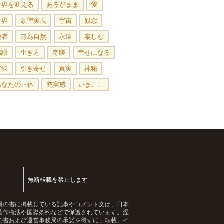
世界を変える
あるがまま
愛
世界
願望実現
宇宙
観念
他者
無為自然
永遠
楽しむ
感謝
生き方
奇跡
幸せになる
苦悩
引き寄せ
真実
神秘
あなたの正体
充実感
いまここ
無断転載を禁止します
槃の書に掲載している記事やコメント文は、日本
著作権法や国際条約などで保護されています。涅
の書および運営事務局の承諾を得ずに、転載、イ