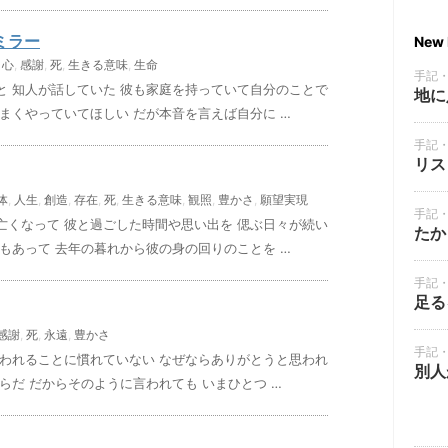
ミラー
New 
,
心
,
感謝
,
死
,
生きる意味
,
生命
手記
と 知人が話していた 彼も家庭を持っていて自分のことで
地に
まくやっていてほしい だが本音を言えば自分に …
手記
リス
体
,
人生
,
創造
,
存在
,
死
,
生きる意味
,
観照
,
豊かさ
,
願望実現
手記
亡くなって 彼と過ごした時間や思い出を 偲ぶ日々が続い
たか
もあって 去年の暮れから彼の身の回りのことを …
手記
足る
感謝
,
死
,
永遠
,
豊かさ
手記
言われることに慣れていない なぜならありがとうと思われ
別人
らだ だからそのように言われても いまひとつ …