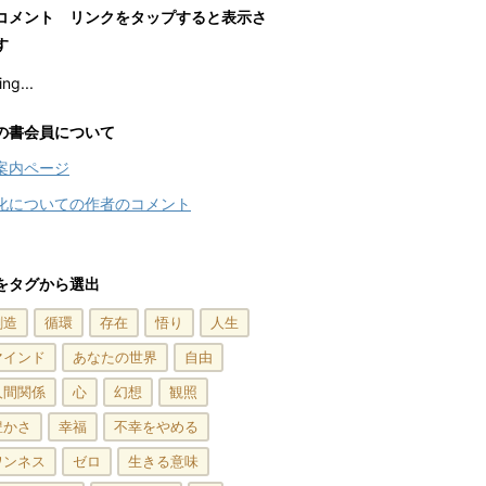
コメント リンクをタップすると表示さ
す
ng...
の書会員について
案内ページ
化についての作者のコメント
をタグから選出
創造
循環
存在
悟り
人生
マインド
あなたの世界
自由
人間関係
心
幻想
観照
豊かさ
幸福
不幸をやめる
ワンネス
ゼロ
生きる意味