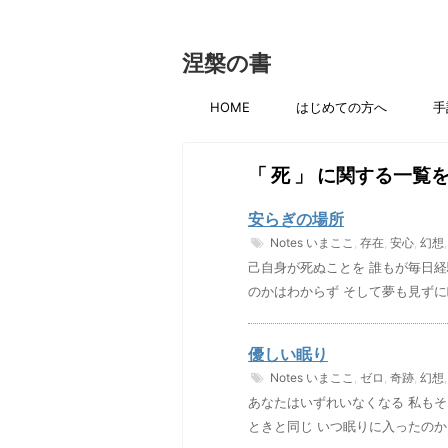
涅槃の書
HOME
はじめての方へ
手
「 死 」 に関する一覧
安らぎの場所
Notes
いまここ
,
存在
,
安心
,
幻想
己自身が死ぬことを 誰もが毎日経
のかはわからず そして夢も見ずに
優しい眠り
Notes
いまここ
,
ゼロ
,
奇跡
,
幻想
あなたはいずれいなくなる 私もそ
ときと同じ いつ眠りに入ったのか