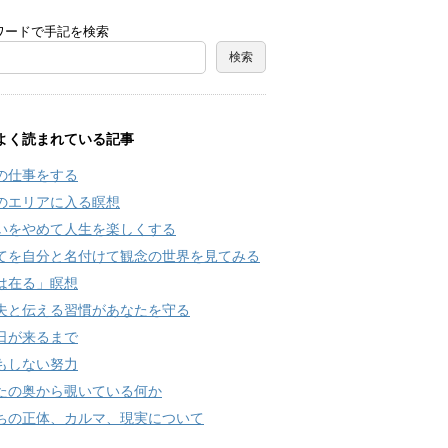
ワードで手記を検索
よく読まれている記事
の仕事をする
のエリアに入る瞑想
いをやめて人生を楽しくする
てを自分と名付けて観念の世界を見てみる
は在る」瞑想
夫と伝える習慣があなたを守る
日が来るまで
もしない努力
たの奥から覗いている何か
ちの正体、カルマ、現実について