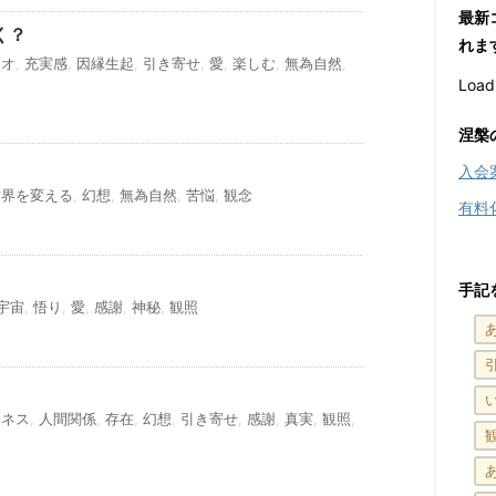
最新
く？
れま
タオ
,
充実感
,
因縁生起
,
引き寄せ
,
愛
,
楽しむ
,
無為自然
,
Loadi
涅槃
入会
世界を変える
,
幻想
,
無為自然
,
苦悩
,
観念
有料
手記
宇宙
,
悟り
,
愛
,
感謝
,
神秘
,
観照
ンネス
,
人間関係
,
存在
,
幻想
,
引き寄せ
,
感謝
,
真実
,
観照
,