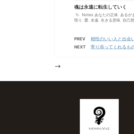
魂は永遠に転生していく
Notes
あなたの正体
,
あるが
悟り
,
愛
,
永遠
,
生きる意味
,
自己
相性のいい人と出会
PREV
寄り添ってくれるも
NEXT
-->