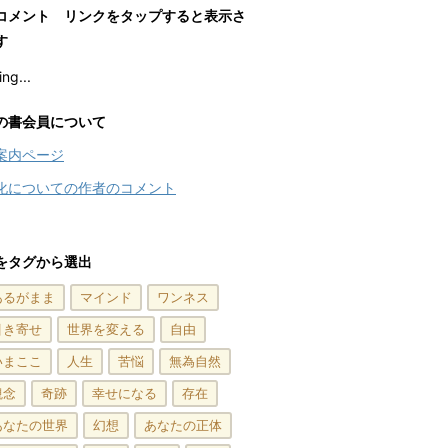
コメント リンクをタップすると表示さ
す
ng...
の書会員について
案内ページ
化についての作者のコメント
をタグから選出
あるがまま
マインド
ワンネス
引き寄せ
世界を変える
自由
いまここ
人生
苦悩
無為自然
観念
奇跡
幸せになる
存在
あなたの世界
幻想
あなたの正体