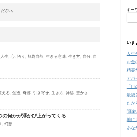
キー
ください。
いま
人生
,
人生
,
心
,
悟り
,
無為自然
,
生きる意味
,
生き方
,
自分
,
自
お金
精霊
アパ
「目
変える
,
創造
,
奇跡
,
引き寄せ
,
生き方
,
神秘
,
豊かさ
最後
たか
間違
つの何かが浮かび上がってくる
地に
ス
,
幻想
あな