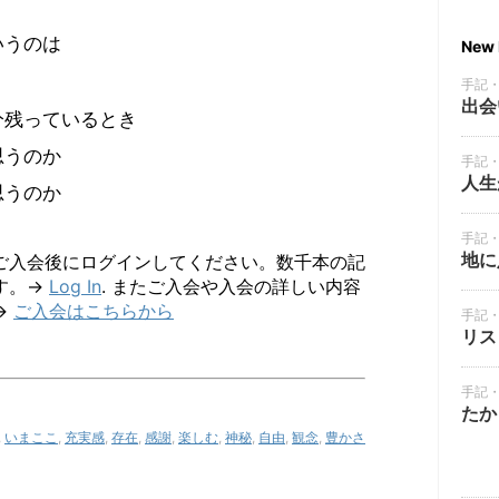
いうのは
New 
手記
出会
分残っているとき
思うのか
手記
人生
思うのか
手記
地に
ご入会後にログインしてください。数千本の記
す。→
Log In
. またご入会や入会の詳しい内容
→
ご入会はこちらから
手記
リス
手記
たか
,
いまここ
,
充実感
,
存在
,
感謝
,
楽しむ
,
神秘
,
自由
,
観念
,
豊かさ