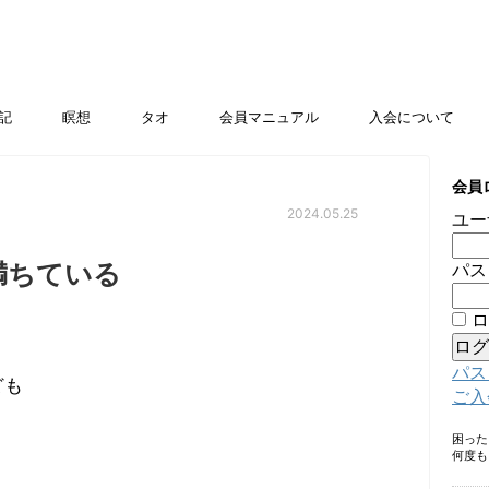
記
瞑想
タオ
会員マニュアル
入会について
会員
2024.05.25
ユー
満ちている
パス
ロ
パス
ども
ご入
困っ
何度も