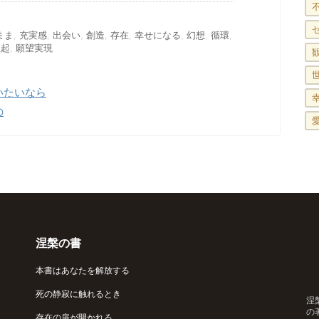
まま
,
充実感
,
出会い
,
創造
,
存在
,
幸せになる
,
幻想
,
循環
,
想起
,
願望実現
いたいなら
の
涅槃の書
本書はあなたを解放する
死の静寂に触れるとき
涅
の
存在の扉が開かれる