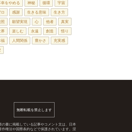
不幸をやめる
神秘
循環
宇宙
ゼロ
感謝
生きる意味
生き方
観照
願望実現
心
他者
真実
世界
楽しむ
永遠
創造
悟り
幸福
人間関係
豊かさ
充実感
愛
無断転載を禁止します
槃の書に掲載している記事やコメント文は、日本
著作権法や国際条約などで保護されています。涅