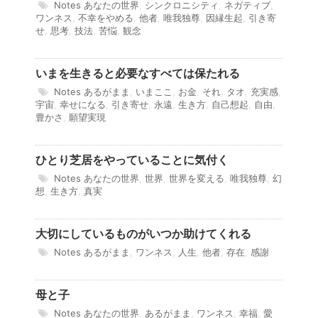
Notes
あなたの世界
,
シンクロニシティ
,
ネガティブ
,
ワンネス
,
不幸をやめる
,
他者
,
唯我独尊
,
因縁生起
,
引き寄
せ
,
思考
,
技法
,
苦悩
,
観念
いまを生きると必要なすべては保たれる
Notes
あるがまま
,
いまここ
,
お金
,
それ
,
タオ
,
充実感
,
宇宙
,
幸せになる
,
引き寄せ
,
永遠
,
生き方
,
自己想起
,
自由
,
豊かさ
,
願望実現
ひとり芝居をやっていることに気付く
Notes
あなたの世界
,
世界
,
世界を変える
,
唯我独尊
,
幻
想
,
生き方
,
真実
大切にしているものがいつか助けてくれる
Notes
あるがまま
,
ワンネス
,
人生
,
他者
,
存在
,
感謝
母と子
Notes
あなたの世界
,
あるがまま
,
ワンネス
,
幸福
,
愛