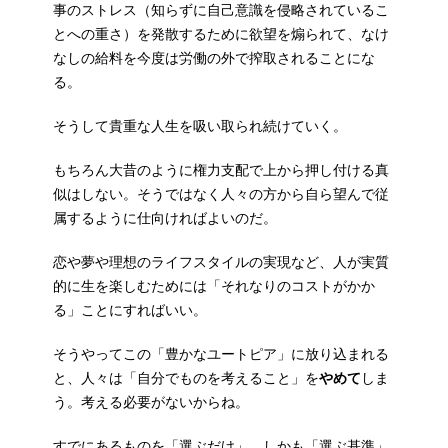
事のストレス（知らずに自己意識を侵略されているこ
とへの重さ）を発散するために欲望を煽られて、なけ
なしの給料を今度は労働の外で搾取されることにな
る。
そうして貴重な人生を吸い取られ続けていく。
もちろん大昔のように権力支配で上から押し付ける真
似はしない。そうではなく人々の方から自ら望んで従
属するように仕向ければよいのだ。
恋や夢や理想のライフスタイルの実現など、人が実質
的に生を楽しむためには「それなりのコストがかか
る」ことにすればいい。
そうやってこの「豊かなユートピア」に放り込まれる
と、人々は「自分でものを考えること」を
やめて
しま
う。考える必要がないからね。
すでにあるものを「選ぶだけ」、しかも「選ぶ基準」