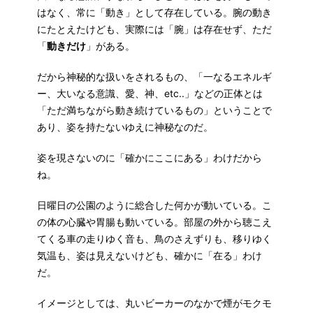
はなく、常に「動き」として存在している。腕の動き
にたとえたけども、実際には「腕」は存在せず、ただ
「
動きだけ
」がある。
だから神秘的な扱いをされるもの、「一なるエネルギ
ー、大いなる意識、愛、神、etc..」などの正体とは
「ただ満ちながら動き続けているもの」ということで
あり、姿を持たないゆえに神秘なのだ。
姿を現さないのに「確かにここにある」わけだから
ね。
日曜日の公園のように総合した何かが動いている。こ
の体の心臓や胃腸も動いている。部屋の外から聴こえ
てくる車の走りゆく音も、鳥のさえずりも、移りゆく
気温も、姿は見えないけども、確かに「在る」わけ
だ。
イメージとしては、丸いビーカーのなかで煙がモクモ