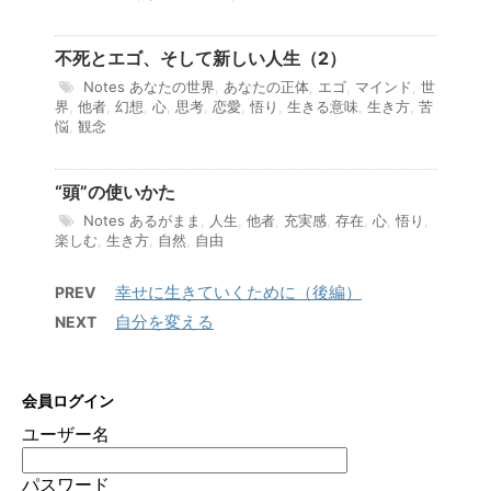
不死とエゴ、そして新しい人生（2）
Notes
あなたの世界
,
あなたの正体
,
エゴ
,
マインド
,
世
界
,
他者
,
幻想
,
心
,
思考
,
恋愛
,
悟り
,
生きる意味
,
生き方
,
苦
悩
,
観念
“頭”の使いかた
Notes
あるがまま
,
人生
,
他者
,
充実感
,
存在
,
心
,
悟り
,
楽しむ
,
生き方
,
自然
,
自由
幸せに生きていくために（後編）
PREV
自分を変える
NEXT
会員ログイン
ユーザー名
パスワード