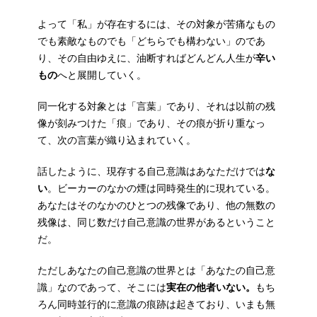
よって「私」が存在するには、その対象が苦痛なもの
でも素敵なものでも「どちらでも構わない」のであ
り、その自由ゆえに、油断すればどんどん人生が
辛い
もの
へと展開していく。
同一化する対象とは「言葉」であり、それは以前の残
像が刻みつけた「痕」であり、その痕が折り重なっ
て、次の言葉が織り込まれていく。
話したように、現存する自己意識はあなただけでは
な
い
。ビーカーのなかの煙は同時発生的に現れている。
あなたはそのなかのひとつの残像であり、他の無数の
残像は、同じ数だけ自己意識の世界があるということ
だ。
ただしあなたの自己意識の世界とは「あなたの自己意
識」なのであって、そこには
実在の他者いない。
もち
ろん同時並行的に意識の痕跡は起きており、いまも無