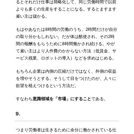
るとそれだけ仕事は簡略化して、同じ労働時間で以前
よりも多くの生産をすることになる。するとますます
雇い主は儲かる。
もはやあなたは8時間の労働のうち、2時間だけが自分
の取り分かもしれない。だが体は酷使され、その2時
間の報酬をもらうために8時間働かされ続ける。やが
て雇い主はより人件費のかからない方法（低賃金、サ
ービス残業、ロボットの導入）などを求めはじめる。
もちろん企業は内側の圧縮だけではなく、外側の収益
を増やそうとする。そうして目をつけたのが、人々に
欲望を植えつけるという方法だ。
すなわち
意識領域を「市場」にすること
である。
9.
つまり労働者は生きるために余分に働かされている仕