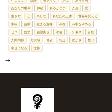
いまここ
感謝
引き寄せ
創造
無為自然
あなたの世界
神秘
あるがまま
人生
愛
生き方
心
楽しむ
あなたの正体
世界を変える
幸福
循環
生きる意味
存在
不幸をやめる
ゼロ
観念
願望実現
永遠
ワンネス
苦悩
人間関係
充実感
他者
幻想
豊かさ
悟り
幸せになる
世界
-->