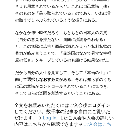
さえも用意されているからだ。これは自己意識（魂）
そのものを「乗っ取られている」のであり、いわば骨
の髄までしゃぶられているような様子にある。
なかなか怖い時代だろう。もともとの日本人の気質
（自分の意見を持たない、周囲に歩調を合わせる）
と、この無駄に広告と商品の溢れかえった私利私欲の
暴力が絡み合うことで、「先進国のなかで異常な幸福
度の低さ」をキープしているのも頷ける結果なのだ。
だから自分の人生を見直して、そして「本当の生」に
向けて
選択しなおす
必要がある。それは知らずのうち
に己の意識がコントロールされていることに気づき、
そして自らの楽園を創造するということにある。
全文をお読みいただくにはご入会後にログイン
してください。数千本の記事を自由にご覧いた
だけます。→
Log In
. またご入会や入会の詳しい
内容はこちらから確認できます→
ご入会はこち