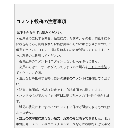
コメント投稿の注意事項
以下をかならずお読みください。
・公序良俗に反する内容、品性に欠いた文章、その他、閲覧者に不
快感を与えると判断された投稿は掲載不可の対象となりますのでご
留意ください。コメント欄は常時多くの方が閲覧しておりますこと
をご理解の上投稿してください。
・会員記事のコメントはログインしないと表示されません。
・会員の方はユーザー名が入ってしまうので別名を
こちらで申請
し
てください。必須。
・追記などを投稿する時は自分の
最初のコメントに返信
してくださ
い。
・記事に無関係な投稿は禁止です。良識範囲でお願いします。
・ハンドル名が変わっても固有idに基づき本人の同一性が保たれま
す。
・対応の状況によりすべてのコメントに作者が返信できるものでは
ありません。
・
規定の文字数に満たない短文、英文のみは表示できません。
また
半角記号（スペースやクエスチョンマークなどの感嘆符）は文字化