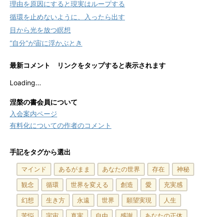
理由を原因にすると現実はループする
循環を止めないように、入ったら出す
目から光を放つ瞑想
“自分”が宙に浮かぶとき
最新コメント リンクをタップすると表示されます
Loading...
涅槃の書会員について
入会案内ページ
有料化についての作者のコメント
手記をタグから選出
マインド
あるがまま
あなたの世界
存在
神秘
観念
循環
世界を変える
創造
愛
充実感
幻想
生き方
永遠
世界
願望実現
人生
苦悩
宇宙
真実
自由
感謝
あなたの正体