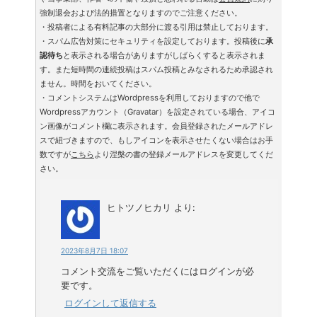
強制退会および法的措置となりますのでご注意ください。
・投稿者による有料記事の大部分に渡る引用は禁止しております。
・スパム広告対策にセキュリティを設定しております。投稿後に
承
認待ち
と表示される場合がありますがしばらくすると表示されま
す。また短時間の連続投稿はスパム投稿とみなされるため承認され
ません。時間をおいてください。
・コメントシステムはWordpressを利用しておりますので他で
Wordpressアカウント（Gravatar）を設定されている場合、アイコ
ン画像がコメント欄に表示されます。会員登録されたメールアドレ
スで紐づきますので、もしアイコンを表示させたくない場合はお手
数ですが
こちら
より涅槃の書の登録メールアドレスを変更してくだ
さい。
ヒトツノヒカリ
より:
2023年8月7日 18:07
コメント交流をご覧いただくにはログインが必
要です。
ログインして返信する