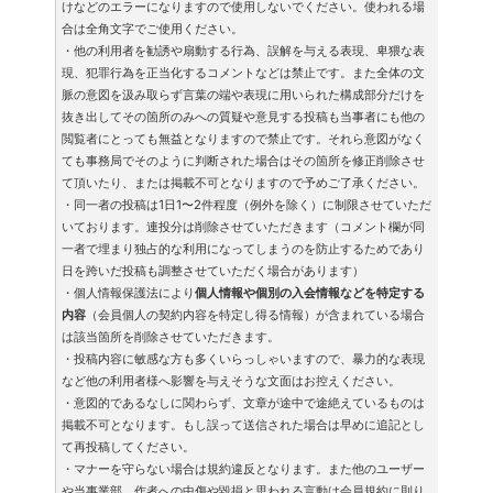
けなどのエラーになりますので使用しないでください。使われる場
合は全角文字でご使用ください。
・他の利用者を勧誘や扇動する行為、誤解を与える表現、卑猥な表
現、犯罪行為を正当化するコメントなどは禁止です。また全体の文
脈の意図を汲み取らず言葉の端や表現に用いられた構成部分だけを
抜き出してその箇所のみへの質疑や意見する投稿も当事者にも他の
閲覧者にとっても無益となりますので禁止です。それら意図がなく
ても事務局でそのように判断された場合はその箇所を修正削除させ
て頂いたり、または掲載不可となりますので予めご了承ください。
・同一者の投稿は1日1〜2件程度（例外を除く）に制限させていただ
いております。連投分は削除させていただきます（コメント欄が同
一者で埋まり独占的な利用になってしまうのを防止するためであり
日を跨いだ投稿も調整させていただく場合があります）
・個人情報保護法により
個人情報や個別の入会情報などを特定する
内容
（会員個人の契約内容を特定し得る情報）が含まれている場合
は該当箇所を削除させていただきます。
・投稿内容に敏感な方も多くいらっしゃいますので、暴力的な表現
など他の利用者様へ影響を与えそうな文面はお控えください。
・意図的であるなしに関わらず、文章が途中で途絶えているものは
掲載不可となります。もし誤って送信された場合は早めに追記とし
て再投稿してください。
・マナーを守らない場合は規約違反となります。また他のユーザー
や当事業部、作者への中傷や毀損と思われる言動は
会員規約
に則り