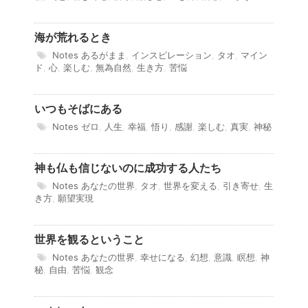
海が荒れるとき
Notes
あるがまま
,
インスピレーション
,
タオ
,
マイン
ド
,
心
,
楽しむ
,
無為自然
,
生き方
,
苦悩
いつもそばにある
Notes
ゼロ
,
人生
,
幸福
,
悟り
,
感謝
,
楽しむ
,
真実
,
神秘
神も仏も信じないのに成功する人たち
Notes
あなたの世界
,
タオ
,
世界を変える
,
引き寄せ
,
生
き方
,
願望実現
世界を観るということ
Notes
あなたの世界
,
幸せになる
,
幻想
,
意識
,
瞑想
,
神
秘
,
自由
,
苦悩
,
観念