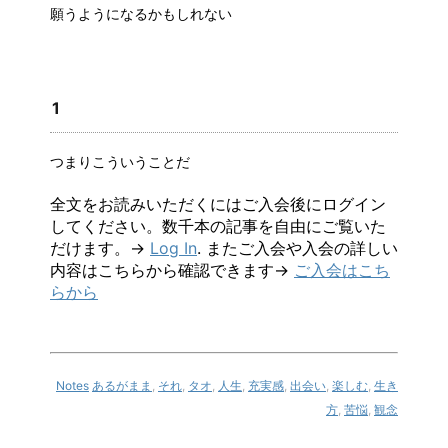
願うようになるかもしれない
1
つまりこういうことだ
全文をお読みいただくにはご入会後にログイン
してください。数千本の記事を自由にご覧いた
だけます。→
Log In
. またご入会や入会の詳しい
内容はこちらから確認できます→
ご入会はこち
らから
Notes
あるがまま
,
それ
,
タオ
,
人生
,
充実感
,
出会い
,
楽しむ
,
生き
方
,
苦悩
,
観念