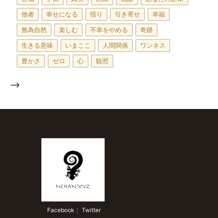
他者
幸せになる
悟り
引き寄せ
幸福
無為自然
楽しむ
不幸をやめる
奇跡
生きる意味
いまここ
人間関係
ワンネス
豊かさ
ゼロ
心
観照
-->
 Facebook
｜
 Twitter