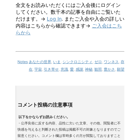
全文をお読みいただくにはご入会後にログイン
してください。数千本の記事を自由にご覧いた
だけます。→
Log In
. またご入会や入会の詳しい
内容はこちらから確認できます→
ご入会はこち
らから
Notes
あなたの世界
,
いま
,
シンクロニシティ
,
ゼロ
,
ワンネス
,
存
在
,
宇宙
,
引き寄せ
,
意識
,
愛
,
感謝
,
神秘
,
観照
,
豊かさ
,
願望
コメント投稿の注意事項
以下をかならずお読みください。
・公序良俗に反する内容、品性に欠いた文章、その他、閲覧者に不
快感を与えると判断された投稿は掲載不可の対象となりますのでご
留意ください。コメント欄は常時多くの方が閲覧しておりますこと