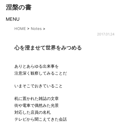
涅槃の書
MENU
HOME
>
Notes
>
2017.01.24
心を澄ませて世界をみつめる
ありとあらゆる出来事を
注意深く観察してみることだ
いまそこでおきていること
机に置かれた雑誌の文章
街や電車で偶然みた光景
対応した店員の名札
テレビから聞こえてきた会話