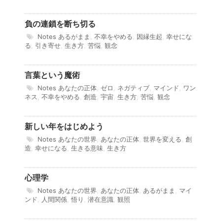
負の連鎖を断ち切る
Notes
あるがまま
,
不幸をやめる
,
因縁生起
,
幸せにな
る
,
引き寄せ
,
生き方
,
苦悩
,
観念
言葉という魔術
Notes
あなたの正体
,
ゼロ
,
ネガティブ
,
マインド
,
ワン
ネス
,
不幸をやめる
,
創造
,
宇宙
,
生き方
,
苦悩
,
観念
新しい年をはじめよう
Notes
あなたの世界
,
あなたの正体
,
世界を変える
,
創
造
,
幸せになる
,
生きる意味
,
生き方
心理学
Notes
あなたの世界
,
あなたの正体
,
あるがまま
,
マイ
ンド
,
人間関係
,
悟り
,
潜在意識
,
観照