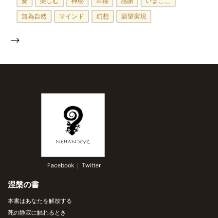
愛
楽しむ
神秘
幸福
感謝
いまここ
無為自然
マインド
幻想
願望実現
-->
 Facebook
｜
 Twitter
涅槃の書
本書はあなたを解放する
死の静寂に触れるとき