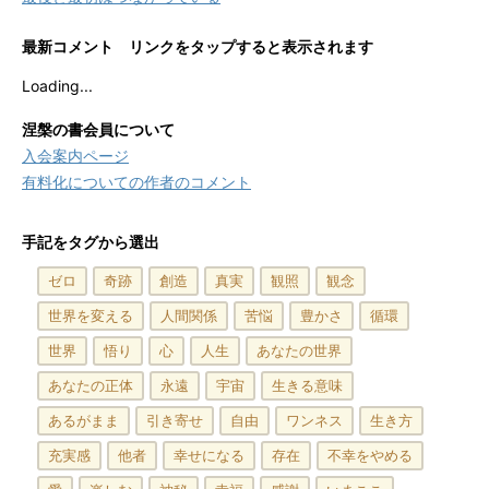
最新コメント リンクをタップすると表示されます
Loading...
涅槃の書会員について
入会案内ページ
有料化についての作者のコメント
手記をタグから選出
ゼロ
奇跡
創造
真実
観照
観念
世界を変える
人間関係
苦悩
豊かさ
循環
世界
悟り
心
人生
あなたの世界
あなたの正体
永遠
宇宙
生きる意味
あるがまま
引き寄せ
自由
ワンネス
生き方
充実感
他者
幸せになる
存在
不幸をやめる