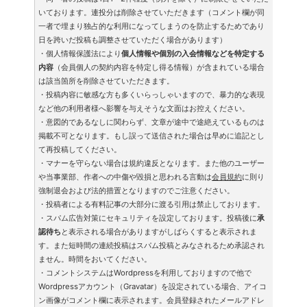
いております。連投分は削除させていただきます（コメント欄が同
一者で埋まり独占的な利用になってしまうのを防止するためであり
日を跨いだ投稿も調整させていただく場合があります）
・個人情報保護法により
個人情報や個別の入会情報などを特定する
内容
（会員個人の契約内容を特定し得る情報）が含まれている場合
は該当箇所を削除させていただきます。
・投稿内容に敏感な方も多くいらっしゃいますので、暴力的な表現
など他の利用者様へ影響を与えそうな文面はお控えください。
・意図的であるなしに関わらず、文章が途中で途絶えているものは
掲載不可となります。もし誤って送信された場合は早めに追記とし
て再投稿してください。
・マナーを守らない場合は規約違反となります。また他のユーザー
や当事業部、作者への中傷や毀損と思われる言動は
会員規約
に則り
強制退会および法的措置となりますのでご注意ください。
・投稿者による有料記事の大部分に渡る引用は禁止しております。
・スパム広告対策にセキュリティを設定しております。投稿後に
承
認待ち
と表示される場合がありますがしばらくすると表示されま
す。また短時間の連続投稿はスパム投稿とみなされるため承認され
ません。時間をおいてください。
・コメントシステムはWordpressを利用しておりますので他で
Wordpressアカウント（Gravatar）を設定されている場合、アイコ
ン画像がコメント欄に表示されます。会員登録されたメールアドレ