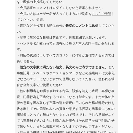
をご理解の上投稿してください。
・会員記事のコメントはログインしないと表示されません。
・会員の方はユーザー名が入ってしまうので別名を
こちらで申請
し
てください。必須。
・追記などを投稿する時は自分の
最初のコメントに返信
してくださ
い。
・記事に無関係な投稿は禁止です。良識範囲でお願いします。
・ハンドル名が変わっても固有idに基づき本人の同一性が保たれま
す。
・対応の状況によりすべてのコメントに作者が返信できるものでは
ありません。
・
規定の文字数に満たない短文、英文のみは表示できません。
また
半角記号（スペースやクエスチョンマークなどの感嘆符）は文字化
けなどのエラーになりますので使用しないでください。使われる場
合は全角文字でご使用ください。
・他の利用者を勧誘や扇動する行為、誤解を与える表現、卑猥な表
現、犯罪行為を正当化するコメントなどは禁止です。また全体の文
脈の意図を汲み取らず言葉の端や表現に用いられた構成部分だけを
抜き出してその箇所のみへの質疑や意見する投稿も当事者にも他の
閲覧者にとっても無益となりますので禁止です。それら意図がなく
ても事務局でそのように判断された場合はその箇所を修正削除させ
て頂いたり、または掲載不可となりますので予めご了承ください。
・同一者の投稿は1日1〜2件程度（例外を除く）に制限させていただ