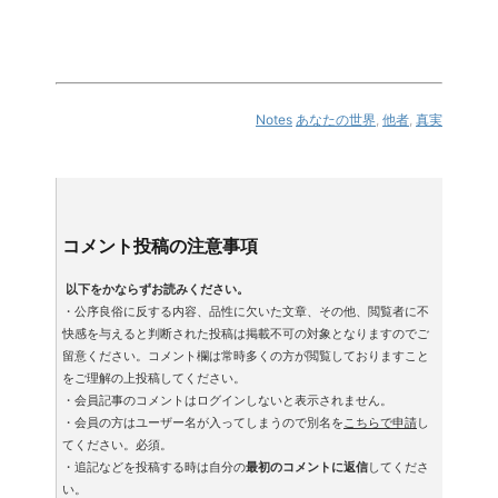
Notes
あなたの世界
,
他者
,
真実
コメント投稿の注意事項
以下をかならずお読みください。
・公序良俗に反する内容、品性に欠いた文章、その他、閲覧者に不
快感を与えると判断された投稿は掲載不可の対象となりますのでご
留意ください。コメント欄は常時多くの方が閲覧しておりますこと
をご理解の上投稿してください。
・会員記事のコメントはログインしないと表示されません。
・会員の方はユーザー名が入ってしまうので別名を
こちらで申請
し
てください。必須。
・追記などを投稿する時は自分の
最初のコメントに返信
してくださ
い。