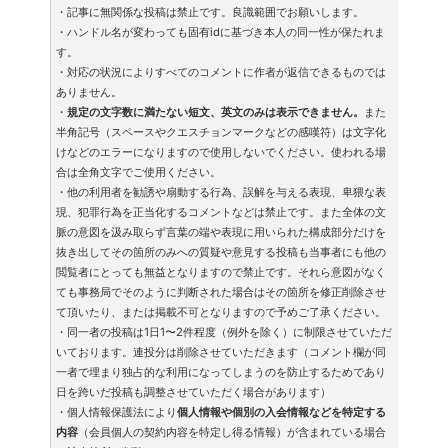
・記事に無関係な投稿は禁止です。良識範囲でお願いします。
・ハンドル名が変わっても固有idに基づき本人の同一性が保たれま
す。
・対応の状況によりすべてのコメントに作者が返信できるものでは
ありません。
・
規定の文字数に満たない短文、英文のみは表示できません。
また
半角記号（スペースやクエスチョンマークなどの感嘆符）は文字化
けなどのエラーになりますので使用しないでください。使われる場
合は全角文字でご使用ください。
・他の利用者を勧誘や扇動する行為、誤解を与える表現、卑猥な表
現、犯罪行為を正当化するコメントなどは禁止です。また全体の文
脈の意図を汲み取らず言葉の端や表現に用いられた構成部分だけを
抜き出してその箇所のみへの質疑や意見する投稿も当事者にも他の
閲覧者にとっても無益となりますので禁止です。それら意図がなく
ても事務局でそのように判断された場合はその箇所を修正削除させ
て頂いたり、または掲載不可となりますので予めご了承ください。
・同一者の投稿は1日1〜2件程度（例外を除く）に制限させていただ
いております。連投分は削除させていただきます（コメント欄が同
一者で埋まり独占的な利用になってしまうのを防止するためであり
日を跨いだ投稿も調整させていただく場合があります）
・個人情報保護法により
個人情報や個別の入会情報などを特定する
内容
（会員個人の契約内容を特定し得る情報）が含まれている場合