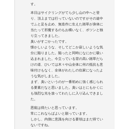
す。
本日はサイクリングがてら少し山の中へと登
り、頂上までは行っていないのですがその途中
でふと足を止め、無造作に生えた雑草が身体に
当たって邪魔するのもお構いなく、ポツンと独
り立ってきました。
臭いがすごかったです。
懐かしいような、そしてどこか寂しいような気
分に陥りました。陥ったと同時になにかに吸い
込まれました。今立っている背の高い雑草だら
けの道、ひいては木々や山全体に何の抵抗も意
味付けもなく、全体がわたしの住家になったよ
うな気がしました。
まず、臭いというのが一番初めに強く感じられ
る要素だなと思いました。臭いはとにもかくに
も強烈な光を放ってわたしに入り込んできまし
た。
恩寵は得たいと思っています。
常にこれならばよいと願っています。
しかし、内側に意識を向ける要領はまだ得てい
ないですね。