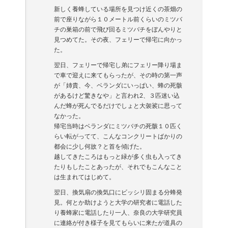
新しく養蜂している場所を見つけ近くの茶畑の
前で座りながら１０メートル前くらいのミツバ
チの巣箱の前で飛び回るミツバチをぼんやりと
見つめてた。その夜、フェリーで帰宅に向かっ
た。
翌日、フェリーで帰宅し弟にフェリー降り場ま
で車で迎えに来てもらったが、その時の第一声
が「姉貴、今、ベランダにいっぱい、蜂の死骸
があるけど驚きなや」と言われ2、３匹迷い込
んだ蜂が死んでるだけでしょと大袈裟に思って
なかった。
帰宅当時はベランダにミツバチの死骸１０匹く
らい転がってて、こんなコンクリートばかりの
都会に少し何故？と首を傾げた。
越してきたころはもっと緑が多く虫も入ってき
たりもしたことあったが、それでもこんなこと
は生まれてはじめて。
翌日、換気扇の換気口にビッシリ固まる分蜂発
見。何とか助けようと大学の研究者に電話した
り養蜂家に電話したり一人、奈良の大学研究員
に連絡が付き様子を見てもらいに来たが道具の