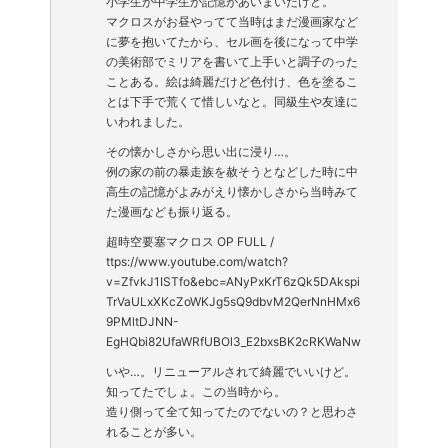
小学生か中学生か記憶があいまいだけど。
マクロスがお昼やってて当時はまだ漫画家など
に夢を抱いてたから、セル画を後になって中学
の美術部でミリアを書いて上手いと調子のった
ことある。絵は綺麗だけど色付け、色を塗るこ
とは下手で荒くて惜しいなと。同級生や友達に
いわれました。
その懐かしさから思い出に浸り…。
例の家の前の暴走族を赦そうとなどした時に中
高生の記憶がよみがえり懐かしさから当時みて
た漫画なども振り返る。
超時空要塞マクロス OP FULL /
ttps://www.youtube.com/watch?
v=ZfvkJ1ISTfo&ebc=ANyPxKrT6zQk5DAkspi
TrVaULxXKcZoWKJg5sQ9dbvM2QerNnHMx6
9PMltDJNN-
EgHQbi82UfaWRfUBOl3_E2bxsBK2cRKWaNw
いや…。リニューアルされて綺麗でいいけど。
知ってたでしょ。この当時から。
造り側って全て知ってたのでないの？と思わさ
れることが多い。