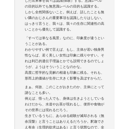
した出来事を我々は認識(体験）する。意識レベル
の目的以外でも無意識レベルの目的も認識する。
しかし全然関係ないこと。例えば、話したことも無
い隣のおじさんの重要事項を認識したりはしない。
はっきり言うと、我々は、我々の生存に関連性の高
いことから優先して認識する。
「すべては単なる風景」なのに、印象度が違うとい
うことがある。
わかりやすい例で言えば、もし、主体が若い独身男
性ならば、若く美しい女性は印象に残りやすい。そ
れは利己的遺伝子理論とかでも説明できるのでしょ
うが、ようはそういうことなのかな。
高度に哲学的な見解の相違も印象に残る。それも、
形而上的価値が生存に大きく影響を及ぼすからだ。
まぁ、何故、このことがおきたのか、主体にとって
謎なことも多い。
例えば、悟った人でも、身体は生きようとしている
わけだから、水道やお茶が現れるし、便所や食物が
その世界には現れるだろう。
生きているうちに、あらゆる経験が滅却される（無
余涅槃）と言うことはありえるだろうか。釈迦でさ
え有余（生理的欲求はある）と言う状態なので、全