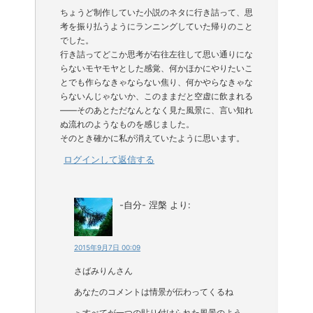
ちょうど制作していた小説のネタに行き詰って、思
考を振り払うようにランニングしていた帰りのこと
でした。
行き詰ってどこか思考が右往左往して思い通りにな
らないモヤモヤとした感覚、何かほかにやりたいこ
とでも作らなきゃならない焦り、何かやらなきゃな
らないんじゃないか、このままだと空虚に飲まれる
――そのあとただなんとなく見た風景に、言い知れ
ぬ流れのようなものを感じました。
そのとき確かに私が消えていたように思います。
ログインして返信する
-自分- 涅槃
より:
2015年9月7日 00:09
さばみりんさん
あなたのコメントは情景が伝わってくるね
＞すべてが一つの貼り付けられた風景のよう