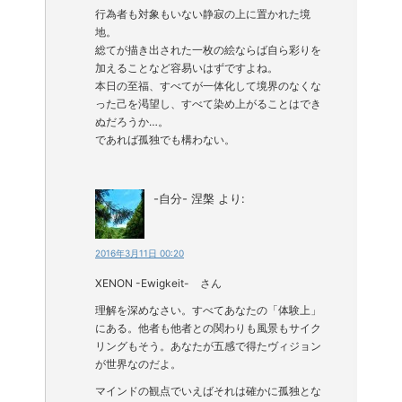
行為者も対象もいない静寂の上に置かれた境
地。
総てが描き出された一枚の絵ならば自ら彩りを
加えることなど容易いはずですよね。
本日の至福、すべてが一体化して境界のなくな
った己を渇望し、すべて染め上がることはでき
ぬだろうか…。
であれば孤独でも構わない。
-自分- 涅槃
より:
2016年3月11日 00:20
XENON -Ewigkeit- さん
理解を深めなさい。すべてあなたの「体験上」
にある。他者も他者との関わりも風景もサイク
リングもそう。あなたが五感で得たヴィジョン
が世界なのだよ。
マインドの観点でいえばそれは確かに孤独とな