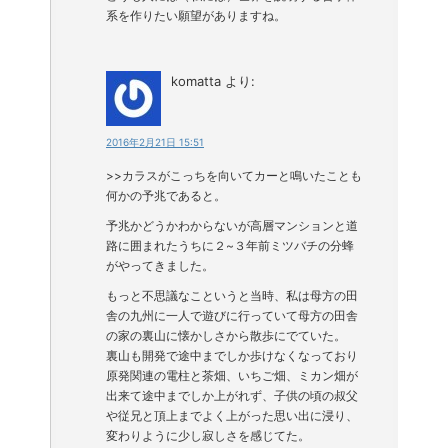
系を作りたい願望がありますね。
komatta
より:
2016年2月21日 15:51
>>カラスがこっちを向いてカーと鳴いたことも
何かの予兆であると。
予兆かどうかわからないが高層マンションと道
路に囲まれたうちに２~３年前ミツバチの分蜂
がやってきました。
もっと不思議なこというと当時、私は母方の田
舎の九州に一人で遊びに行っていて母方の田舎
の家の裏山に懐かしさから散歩にでていた。
裏山も開発で途中までしか歩けなくなっており
原発関連の電柱と茶畑、いちご畑、ミカン畑が
出来て途中までしか上がれず、子供の頃の叔父
や従兄と頂上までよく上がった思い出に浸り、
変わりように少し寂しさを感じてた。