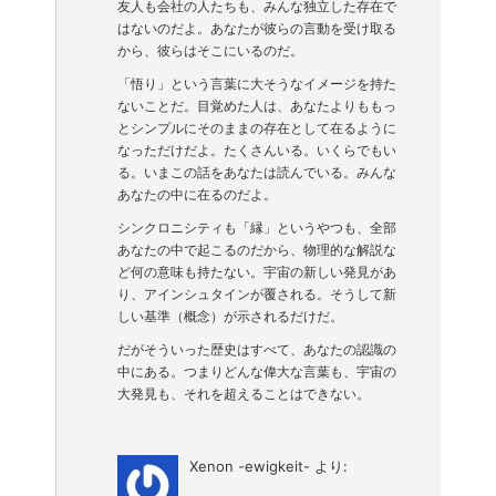
友人も会社の人たちも、みんな独立した存在で
はないのだよ。あなたが彼らの言動を受け取る
から、彼らはそこにいるのだ。
「悟り」という言葉に大そうなイメージを持た
ないことだ。目覚めた人は、あなたよりももっ
とシンプルにそのままの存在として在るように
なっただけだよ。たくさんいる。いくらでもい
る。いまこの話をあなたは読んでいる。みんな
あなたの中に在るのだよ。
シンクロニシティも「縁」というやつも、全部
あなたの中で起こるのだから、物理的な解説な
ど何の意味も持たない。宇宙の新しい発見があ
り、アインシュタインが覆される。そうして新
しい基準（概念）が示されるだけだ。
だがそういった歴史はすべて、あなたの認識の
中にある。つまりどんな偉大な言葉も、宇宙の
大発見も、それを超えることはできない。
Xenon -ewigkeit-
より: