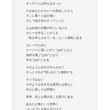
キッチンには何もなかった
だがあなたがカレーを想起したから
そこに着々と品が揃い
そして組み合わさっていった
人は自他の分離の中にいるから
カレーを作ることすらも
「私は作らされている」という感覚にある
カレーのために
スーパーに買いに行く”はめ”となり
食材を選ぶ”はめ”となり、
作る”はめ”となる、
そのように自分がやらされて
やっとそれが”得られた”と錯覚する
そうではない
そのような生き方は真理とは逆だし
ゆえに楽しさは皆無だ
本来、生とは湧き起こる喜びにある
あなたが無という世界に
コンセプトを加えるだけで