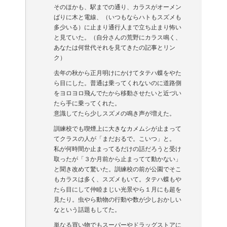
そのほかも、駅までの通り、カラスがオーメン
ばりに木と電線、（いつもならハトもスズメも
多少いる）に止まり通行人まで立ち止まり怖い
と見ていた。（自分さんの荒野にカラス鳴く、
あなたは何世代それを見てきたの記事とリン
ク）
去年の秋から正月明けにかけてタテハ蝶をやた
ら目にした。普通は乗ってくれないのに道路側
をヨロヨロ飛んでたから移動させたいと近づい
たら手に乗ってくれた。
意識してたら少しスズメの鳴き声が増えた。
訓練校でも喫煙上に大きなカメムシが止まって
てクラスの人が「まだおるで。こいつ」と。
私が何時間か止まってるだけの話だろうと受け
取ったが「３か月前から止まってて動かない」
と聞き改めて驚いた。訓練校の前が公園でそこ
もカラスは多く、スズメもいて。タテハ蝶もや
たら目にして仲睦まじい光景やら１月にも超を
見たり。虫やら動物の行動や数が少しおかしい
なという話題もしてた。
単なる買い物でもスーパーやドラッグストアに