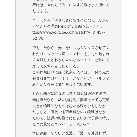
行けば、やたら「光」に関する歌はよく流れて
たりする。
ユーミンの「やさしさに包まれたなら」がかか
ってたり杏理のField of Lightsを知ったり。
ttps://www.youtube.com/watch?v=DHI5R-
bQrV0
でも、だから「光」をいつもシンクロさせてく
れたりメッセージ送ってくれても、その包まれ
方や灯し方がわからんのじゃー！！！と歌に向
かって文句を言ったりする。
この偶然ばりに臨時収入が入れば、一発で光に
包まれますけどー！！！とかハイアーセルフ？
みたいな存在に文句をよく言います。
しかし未だに謎なのはアナログは連続で波で
光は波だから。幼い頃は海に興味あっても電磁
波とか物理的なものは思いも浮かびもしなかっ
たしなと。高校でも商業科なので物理はなかっ
たので。認識の影響うけたといえば子供の時に
たまに見てたコンバトラーVから？
実は連続してないと光波、「波」が連続せず、