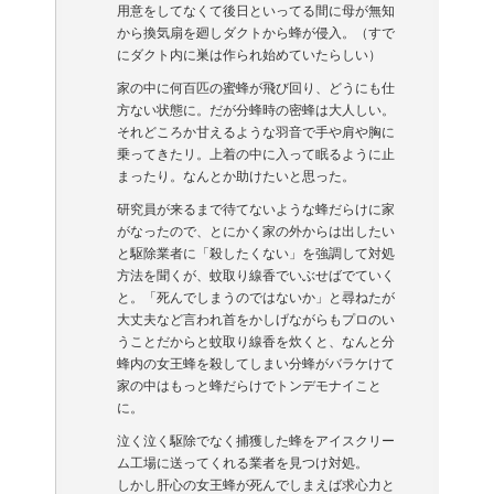
用意をしてなくて後日といってる間に母が無知
から換気扇を廻しダクトから蜂が侵入。（すで
にダクト内に巣は作られ始めていたらしい）
家の中に何百匹の蜜蜂が飛び回り、どうにも仕
方ない状態に。だが分蜂時の密蜂は大人しい。
それどころか甘えるような羽音で手や肩や胸に
乗ってきたリ。上着の中に入って眠るように止
まったり。なんとか助けたいと思った。
研究員が来るまで待てないような蜂だらけに家
がなったので、とにかく家の外からは出したい
と駆除業者に「殺したくない」を強調して対処
方法を聞くが、蚊取り線香でいぶせばでていく
と。「死んでしまうのではないか」と尋ねたが
大丈夫など言われ首をかしげながらもプロのい
うことだからと蚊取り線香を炊くと、なんと分
蜂内の女王蜂を殺してしまい分蜂がバラケけて
家の中はもっと蜂だらけでトンデモナイこと
に。
泣く泣く駆除でなく捕獲した蜂をアイスクリー
ム工場に送ってくれる業者を見つけ対処。
しかし肝心の女王蜂が死んでしまえば求心力と