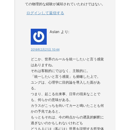
ての物理的な経験が滅却されていたわけではない。
ログインして返信する
Aslan
より:
2016年2月21日 10:44
どこか、世界のルールを統一したいと言う感覚
はありますね。
それは客観的にではなく、主観的に。
「統一したいと言う感覚」も俯瞰した上で。
ユングは、心理学に目的論を導入した面があ
る。
つまり、起こる出来事、日常の瑣末なことで
も、何らかの意味がある。
カラスがこっちを向いてカーと鳴いたことも何
かの予兆であると。
もっともそれは、今の時点からの遡及的解釈に
過ぎないのかもしれないけれども
どうも人には（私には）世界を説明する哲学体