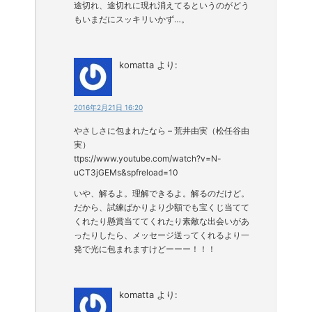
途切れ、途切れに現れ消えてるというのがどう
もいまだにスッキリいかず…。
komatta
より:
2016年2月21日 16:20
やさしさに包まれたなら – 荒井由実（松任谷由
実）
ttps://www.youtube.com/watch?v=N-
uCT3jGEMs&spfreload=10
いや、解るよ。理解できるよ。解るのだけど。
だから、試練ばかりより少額でも宝くじ当てて
くれたり懸賞当ててくれたり素敵な出会いがあ
ったりしたら、メッセージ送ってくれるより一
発で光に包まれますけどーーー！！！
komatta
より: