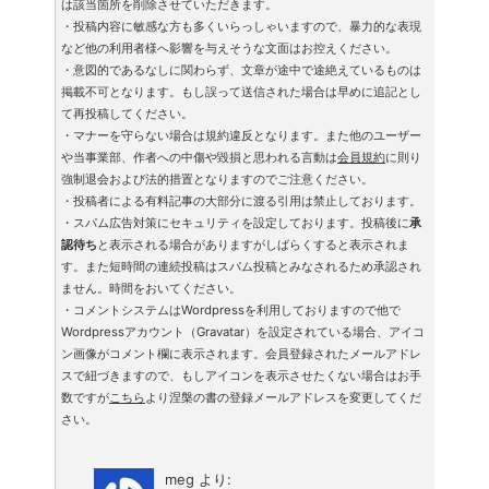
は該当箇所を削除させていただきます。
・投稿内容に敏感な方も多くいらっしゃいますので、暴力的な表現
など他の利用者様へ影響を与えそうな文面はお控えください。
・意図的であるなしに関わらず、文章が途中で途絶えているものは
掲載不可となります。もし誤って送信された場合は早めに追記とし
て再投稿してください。
・マナーを守らない場合は規約違反となります。また他のユーザー
や当事業部、作者への中傷や毀損と思われる言動は
会員規約
に則り
強制退会および法的措置となりますのでご注意ください。
・投稿者による有料記事の大部分に渡る引用は禁止しております。
・スパム広告対策にセキュリティを設定しております。投稿後に
承
認待ち
と表示される場合がありますがしばらくすると表示されま
す。また短時間の連続投稿はスパム投稿とみなされるため承認され
ません。時間をおいてください。
・コメントシステムはWordpressを利用しておりますので他で
Wordpressアカウント（Gravatar）を設定されている場合、アイコ
ン画像がコメント欄に表示されます。会員登録されたメールアドレ
スで紐づきますので、もしアイコンを表示させたくない場合はお手
数ですが
こちら
より涅槃の書の登録メールアドレスを変更してくだ
さい。
meg
より: