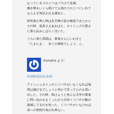
なっているコロニーはバラけて全滅。
働き蜂をいくら助けても他のコロニーにいれて
もらえず淘汰される運命と。
研究者が来た時は女王蜂の姿が確認できたから
その時、道具さえあればと。タイミングの悪さ
に落ち込みしばらく泣いた。
うちに来た原因は、業者さんにいわすと
「たまたま」 全くの偶然でしょう。と。
komatta
より:
2016年2月21日 16:06
アインシュタインのミツバチがいなくなれば地
球は滅びるでしょうと何かで言ってたのを思い
出した。その時、助けようと色んな大学や業者
に問い合わせまくったから日本ミツバチの数が
激減してるのを知った。ミツバチがいなければ
花への受粉行為が出来ない。