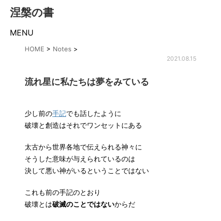
涅槃の書
MENU
HOME
>
Notes
>
2021.08.15
流れ星に私たちは夢をみている
少し前の
手記
でも話したように
破壊と創造はそれでワンセットにある
太古から世界各地で伝えられる神々に
そうした意味が与えられているのは
決して悪い神がいるということではない
これも前の手記のとおり
破壊とは
破滅のことではない
からだ