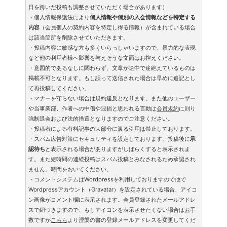
日を跨いだ投稿も調整させていただく場合があります）
・個人情報保護法により
個人情報や個別の入会情報などを特定する
内容
（会員個人の契約内容を特定し得る情報）が含まれている場合
は該当箇所を削除させていただきます。
・投稿内容に敏感な方も多くいらっしゃいますので、暴力的な表現
など他の利用者様へ影響を与えそうな文面はお控えください。
・意図的であるなしに関わらず、文章が途中で途絶えているものは
掲載不可となります。もし誤って送信された場合は早めに追記とし
て再投稿してください。
・マナーを守らない場合は規約違反となります。また他のユーザー
や当事業部、作者への中傷や毀損と思われる言動は
会員規約
に則り
強制退会および法的措置となりますのでご注意ください。
・投稿者による有料記事の大部分に渡る引用は禁止しております。
・スパム広告対策にセキュリティを設定しております。投稿後に
承
認待ち
と表示される場合がありますがしばらくすると表示されま
す。また短時間の連続投稿はスパム投稿とみなされるため承認され
ません。時間をおいてください。
・コメントシステムはWordpressを利用しておりますので他で
Wordpressアカウント（Gravatar）を設定されている場合、アイコ
ン画像がコメント欄に表示されます。会員登録されたメールアドレ
スで紐づきますので、もしアイコンを表示させたくない場合はお手
数ですが
こちら
より涅槃の書の登録メールアドレスを変更してくだ