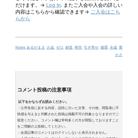
だけます。→
Log In
. またご入会や入会の詳しい
内容はこちらから確認できます→
ご入会はこち
らから
Notes
あるがまま
,
お金
,
ゼロ
,
創造
,
商売
,
引き寄せ
,
循環
,
永遠
,
豊
かさ
コメント投稿の注意事項
以下をかならずお読みください。
・公序良俗に反する内容、品性に欠いた文章、その他、閲覧者に不
快感を与えると判断された投稿は掲載不可の対象となりますのでご
留意ください。コメント欄は常時多くの方が閲覧しておりますこと
をご理解の上投稿してください。
・会員記事のコメントはログインしないと表示されません。