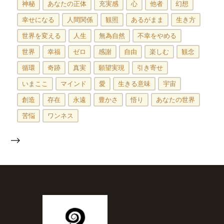
神秘
あなたの正体
充実感
心
他者
幻想
幸せになる
人間関係
観照
あるがまま
生き方
世界を変える
人生
無為自然
不幸をやめる
世界
幸福
ゼロ
感謝
自由
楽しむ
観念
循環
奇跡
真実
願望実現
引き寄せ
いまここ
マインド
愛
生きる意味
宇宙
創造
存在
永遠
豊かさ
悟り
あなたの世界
苦悩
ワンネス
-->