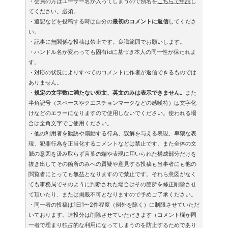
・会員の方はユーザー名が入ってしまうので別名を
こちらで申請
し
てください。必須。
・追記などを投稿する時は自分の
最初のコメントに返信
してくださ
い。
・記事に無関係な投稿は禁止です。良識範囲でお願いします。
・ハンドル名が変わっても固有idに基づき本人の同一性が保たれま
す。
・対応の状況によりすべてのコメントに作者が返信できるものでは
ありません。
・
規定の文字数に満たない短文、英文のみは表示できません。
また
半角記号（スペースやクエスチョンマークなどの感嘆符）は文字化
けなどのエラーになりますので使用しないでください。使われる場
合は全角文字でご使用ください。
・他の利用者を勧誘や扇動する行為、誤解を与える表現、卑猥な表
現、犯罪行為を正当化するコメントなどは禁止です。また全体の文
脈の意図を汲み取らず言葉の端や表現に用いられた構成部分だけを
抜き出してその箇所のみへの質疑や意見する投稿も当事者にも他の
閲覧者にとっても無益となりますので禁止です。それら意図がなく
ても事務局でそのように判断された場合はその箇所を修正削除させ
て頂いたり、または掲載不可となりますので予めご了承ください。
・同一者の投稿は1日1〜2件程度（例外を除く）に制限させていただ
いております。連投分は削除させていただきます（コメント欄が同
一者で埋まり独占的な利用になってしまうのを防止するためであり