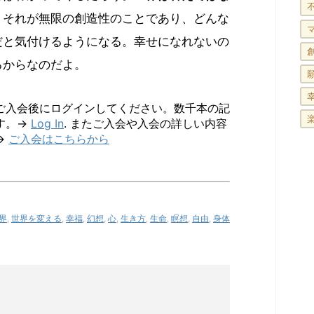
。
それが無限の創造性のことであり、どんな
だと気付けるようになる。幸せになれないの
るからなのだよ。
ご入会後にログインしてください。数千本の記
す。→
Log In
. またご入会や入会の詳しい内容
→
ご入会はこちらから
界
,
世界を変える
,
幸福
,
幻想
,
心
,
生き方
,
生命
,
瞑想
,
自由
,
身体