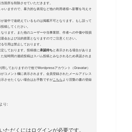
該当箇所を削除させていただきます。
しゃいますので、暴力的な表現など他の利用者様へ影響を与えそ
章が途中で途絶えているものは掲載不可となります。もし誤って
再投稿してください。
となります。また他のユーザーや当事業部、作者への中傷や毀損
制退会および法的措置となりますのでご注意ください。
渡る引用は禁止しております。
設定しております。投稿後に
承認待ち
と表示される場合がありま
また短時間の連続投稿はスパム投稿とみなされるため承認されま
用しておりますので他でWordpressアカウント（Gravatar）
像がコメント欄に表示されます。会員登録されたメールアドレス
表示させたくない場合はお手数ですが
こちら
より涅槃の書の登録
。
より:
いただくにはログインが必要です。