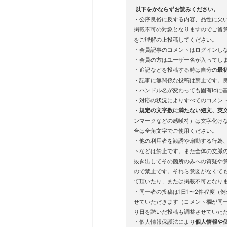
以下をかならずお読みください。
・公序良俗に反する内容、品性に欠
掲載不可の対象となりますのでご留
をご理解の上投稿してください。
・会員記事のコメントはログインし
・会員の方はユーザー名が入ってし
・追記などを投稿する時は自分の
最
・記事に無関係な投稿は禁止です。
・ハンドル名が変わっても固有idに
・対応の状況によりすべてのコメン
・
規定の文字数に満たない短文、英
ンマークなどの感嘆符）は文字化け
合は全角文字でご使用ください。
・他の利用者を勧誘や扇動する行為
トなどは禁止です。また全体の文脈
抜き出してその箇所のみへの質疑や
ので禁止です。それら意図がなくて
て頂いたり、または掲載不可となり
・同一者の投稿は1日1〜2件程度（
せていただきます（コメント欄が同
り日を跨いだ投稿も調整させていた
・個人情報保護法により
個人情報や