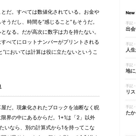
ことだ。すべては数値化されている。お金や
New 
そうだし、時間を”感じること”もそうだ。
手記
出会
ルとなる。だが高次に数字は力を持たない。
はすべてにロットナンバーがプリントされる
手記
人生
と”においては計算は役に立たないというこ
手記
地に
手記
界
リス
算屋だ。現象化されたブロックを油断なく睨
手記
たか
限界の中にあるからだ。1+1は「2」以外
たいなら、別の計算式から1を持ってこな