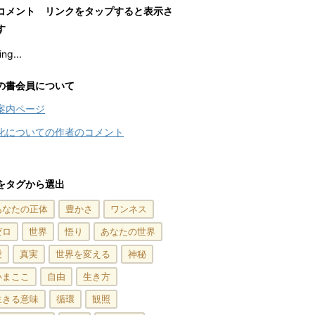
コメント リンクをタップすると表示さ
す
ng...
の書会員について
案内ページ
化についての作者のコメント
をタグから選出
あなたの正体
豊かさ
ワンネス
ゼロ
世界
悟り
あなたの世界
愛
真実
世界を変える
神秘
いまここ
自由
生き方
生きる意味
循環
観照