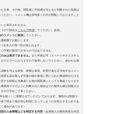
いた文章、その他、閲覧者に不快感を与えると判断された投稿は
意ください。コメント欄は常時多くの方が閲覧しておりますこと
ないと表示されません。
まうので別名を
こちらで申請
してください。必須。
初のコメントに返信
してください。
良識範囲でお願いします。
基づき本人の同一性が保たれます。
トに作者が返信できるものではありません。
文のみは表示できません。
また半角記号（スペースやクエスチョ
などのエラーになりますので使用しないでください。使われる場
、誤解を与える表現、卑猥な表現、犯罪行為を正当化するコメン
の意図を汲み取らず言葉の端や表現に用いられた構成部分だけを
意見する投稿も当事者にも他の閲覧者にとっても無益となります
も事務局でそのように判断された場合はその箇所を修正削除させ
ますので予めご了承ください。
例外を除く）に制限させていただいております。連投分は削除さ
一者で埋まり独占的な利用になってしまうのを防止するためであ
だく場合があります）
個別の入会情報などを特定する内容
（会員個人の契約内容を特定