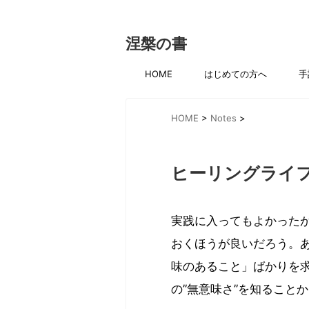
涅槃の書
HOME
はじめての方へ
手
HOME
>
Notes
>
ヒーリングライ
実践に入ってもよかった
おくほうが良いだろう。
味のあること」ばかりを
の”無意味さ”を知ること