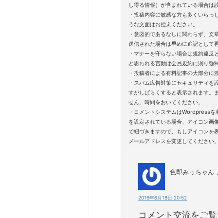
し得る情報）が含まれている場合は
・投稿内容に敏感な方も多くいらっ
うな文面はお控えください。
・意図的であるなしに関わらず、文
送信された場合は早めに追記として
・マナーを守らない場合は規約違反
と思われる言動は
会員規約
に則り強
・投稿者による有料記事の大部分に
・スパム広告対策にセキュリティを
すがしばらくすると表示されます。
せん。時間をおいてください。
・コメントシステムはWordpressを利
を設定されている場合、アイコン画
で紐づきますので、もしアイコンを
メールアドレスを変更してください
色即みっちゃん
2016年6月18日 20:52
コメント交流をご覧