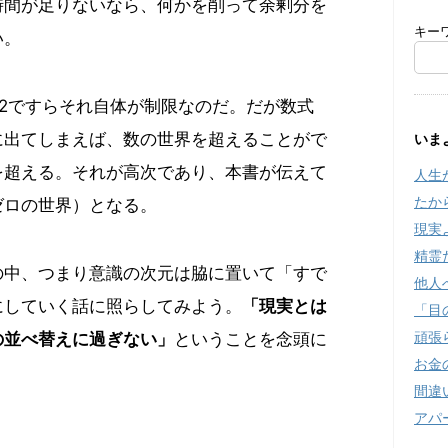
時間が足りないなら、何かを削って余剰分を
キー
い。
c2ですらそれ自体が制限なのだ。だが数式
に出てしまえば、数の世界を超えることがで
いま
を超える。それが高次であり、本書が伝えて
人生
たか
ゼロの世界）となる。
現実
精霊
の中、つまり意識の次元は脇に置いて「すで
他人
にしていく話に照らしてみよう。
「現実とは
「目
頑張
の並べ替えに過ぎない」
ということを念頭に
お金
。
間違
アパ