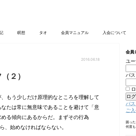
記
瞑想
タオ
会員マニュアル
入会について
会員
2016.06.18
ユー
フ（２）
パス
ロ
が、もう少しだけ原理的なところを理解して
パス
あなたは常に無意味であることを避けて「意
ご入
求める傾向にあるからだ。まずその行為
困っ
から、始めなければならない。
何度も