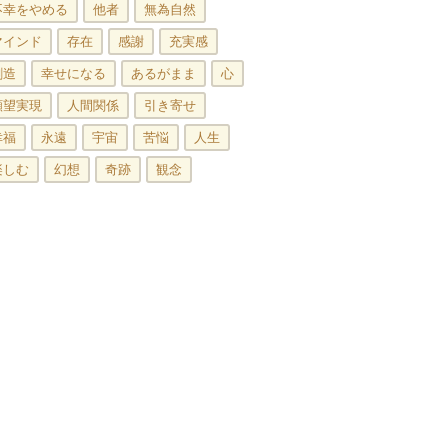
不幸をやめる
他者
無為自然
マインド
存在
感謝
充実感
創造
幸せになる
あるがまま
心
願望実現
人間関係
引き寄せ
幸福
永遠
宇宙
苦悩
人生
楽しむ
幻想
奇跡
観念