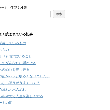
ワードで手記を検索
よく読まれている記事
が待っているもの
らもの
よりも”前”にいること
たちがあなたに話かける
への恐れを消し去る
の前がパッと明るくなりました」
らないほうがうまくいく？
の流れと水の流れ
いをやめて人生を楽しくする
ートの朝