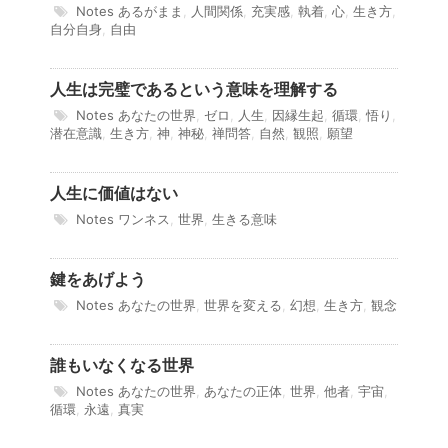
Notes
あるがまま
,
人間関係
,
充実感
,
執着
,
心
,
生き方
,
自分自身
,
自由
人生は完璧であるという意味を理解する
Notes
あなたの世界
,
ゼロ
,
人生
,
因縁生起
,
循環
,
悟り
,
潜在意識
,
生き方
,
神
,
神秘
,
禅問答
,
自然
,
観照
,
願望
人生に価値はない
Notes
ワンネス
,
世界
,
生きる意味
鍵をあげよう
Notes
あなたの世界
,
世界を変える
,
幻想
,
生き方
,
観念
誰もいなくなる世界
Notes
あなたの世界
,
あなたの正体
,
世界
,
他者
,
宇宙
,
循環
,
永遠
,
真実