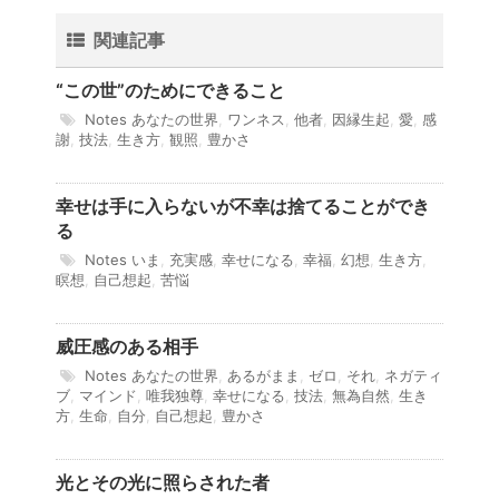
関連記事
“この世”のためにできること
Notes
あなたの世界
,
ワンネス
,
他者
,
因縁生起
,
愛
,
感
謝
,
技法
,
生き方
,
観照
,
豊かさ
幸せは手に入らないが不幸は捨てることができ
る
Notes
いま
,
充実感
,
幸せになる
,
幸福
,
幻想
,
生き方
,
瞑想
,
自己想起
,
苦悩
威圧感のある相手
Notes
あなたの世界
,
あるがまま
,
ゼロ
,
それ
,
ネガティ
ブ
,
マインド
,
唯我独尊
,
幸せになる
,
技法
,
無為自然
,
生き
方
,
生命
,
自分
,
自己想起
,
豊かさ
光とその光に照らされた者