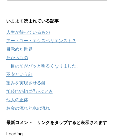
いまよく読まれている記事
人生が待っているもの
アー・ユー・エクスペリエンスト？
目覚めた世界
たからもの
「目の前がパッと明るくなりました」
不安という幻
望みを実現させる鍵
“自分”が宙に浮かぶとき
他人の正体
お金の流れと水の流れ
最新コメント リンクをタップすると表示されます
Loading...