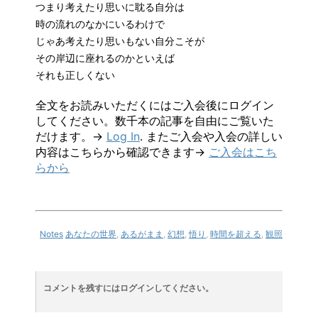
つまり考えたり思いに耽る自分は
時の流れのなかにいるわけで
じゃあ考えたり思いもない自分こそが
その岸辺に座れるのかといえば
それも正しくない
全文をお読みいただくにはご入会後にログイン
してください。数千本の記事を自由にご覧いた
だけます。→
Log In
. またご入会や入会の詳しい
内容はこちらから確認できます→
ご入会はこち
らから
Notes
あなたの世界
,
あるがまま
,
幻想
,
悟り
,
時間を超える
,
観照
コメントを残すにはログインしてください。