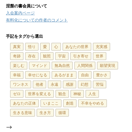
涅槃の書会員について
入会案内ページ
有料化についての作者のコメント
手記をタグから選出
真実
悟り
愛
心
あなたの世界
充実感
奇跡
存在
観照
宇宙
引き寄せ
世界
楽しむ
マインド
無為自然
人間関係
願望実現
幸福
幸せになる
あるがまま
自由
豊かさ
ワンネス
他者
永遠
感謝
幻想
苦悩
ゼロ
世界を変える
観念
神秘
人生
あなたの正体
いまここ
創造
不幸をやめる
生きる意味
生き方
循環
-->