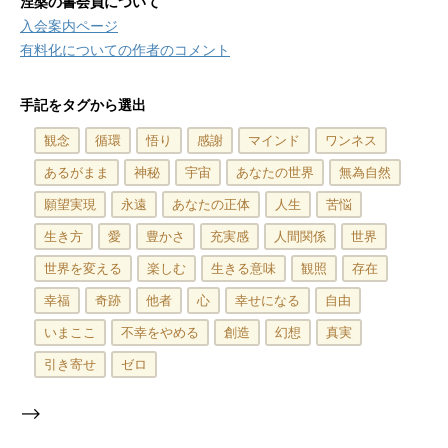
涅槃の書会員について
入会案内ページ
有料化についての作者のコメント
手記をタグから選出
観念
循環
悟り
感謝
マインド
ワンネス
あるがまま
神秘
宇宙
あなたの世界
無為自然
願望実現
永遠
あなたの正体
人生
苦悩
生き方
愛
豊かさ
充実感
人間関係
世界
世界を変える
楽しむ
生きる意味
観照
存在
幸福
奇跡
他者
心
幸せになる
自由
いまここ
不幸をやめる
創造
幻想
真実
引き寄せ
ゼロ
-->