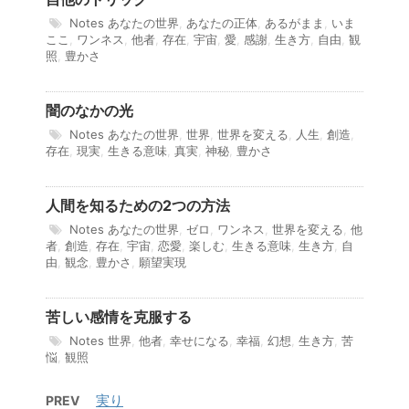
Notes
あなたの世界
,
あなたの正体
,
あるがまま
,
いま
ここ
,
ワンネス
,
他者
,
存在
,
宇宙
,
愛
,
感謝
,
生き方
,
自由
,
観
照
,
豊かさ
闇のなかの光
Notes
あなたの世界
,
世界
,
世界を変える
,
人生
,
創造
,
存在
,
現実
,
生きる意味
,
真実
,
神秘
,
豊かさ
人間を知るための2つの方法
Notes
あなたの世界
,
ゼロ
,
ワンネス
,
世界を変える
,
他
者
,
創造
,
存在
,
宇宙
,
恋愛
,
楽しむ
,
生きる意味
,
生き方
,
自
由
,
観念
,
豊かさ
,
願望実現
苦しい感情を克服する
Notes
世界
,
他者
,
幸せになる
,
幸福
,
幻想
,
生き方
,
苦
悩
,
観照
実り
PREV