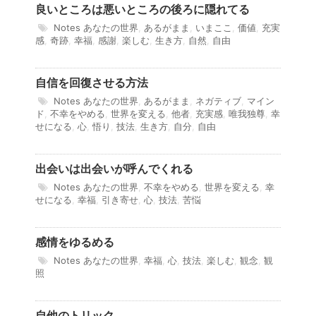
良いところは悪いところの後ろに隠れてる
Notes
あなたの世界
,
あるがまま
,
いまここ
,
価値
,
充実
感
,
奇跡
,
幸福
,
感謝
,
楽しむ
,
生き方
,
自然
,
自由
自信を回復させる方法
Notes
あなたの世界
,
あるがまま
,
ネガティブ
,
マイン
ド
,
不幸をやめる
,
世界を変える
,
他者
,
充実感
,
唯我独尊
,
幸
せになる
,
心
,
悟り
,
技法
,
生き方
,
自分
,
自由
出会いは出会いが呼んでくれる
Notes
あなたの世界
,
不幸をやめる
,
世界を変える
,
幸
せになる
,
幸福
,
引き寄せ
,
心
,
技法
,
苦悩
感情をゆるめる
Notes
あなたの世界
,
幸福
,
心
,
技法
,
楽しむ
,
観念
,
観
照
自他のトリック