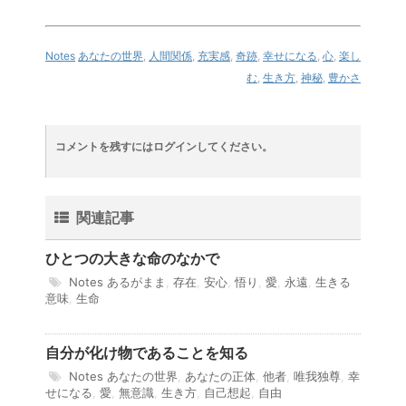
Notes
あなたの世界
,
人間関係
,
充実感
,
奇跡
,
幸せになる
,
心
,
楽し
む
,
生き方
,
神秘
,
豊かさ
コメントを残すにはログインしてください。
関連記事
ひとつの大きな命のなかで
Notes
あるがまま
,
存在
,
安心
,
悟り
,
愛
,
永遠
,
生きる
意味
,
生命
自分が化け物であることを知る
Notes
あなたの世界
,
あなたの正体
,
他者
,
唯我独尊
,
幸
せになる
,
愛
,
無意識
,
生き方
,
自己想起
,
自由