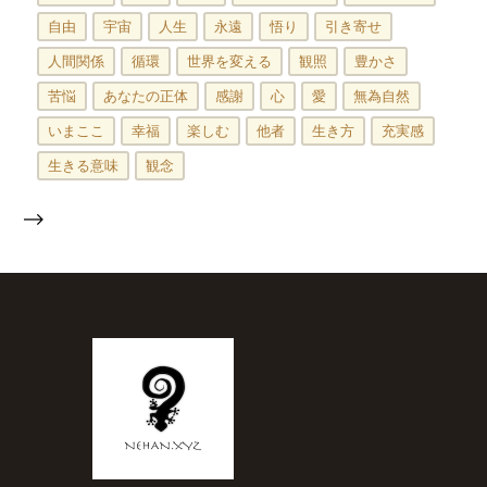
自由
宇宙
人生
永遠
悟り
引き寄せ
人間関係
循環
世界を変える
観照
豊かさ
苦悩
あなたの正体
感謝
心
愛
無為自然
いまここ
幸福
楽しむ
他者
生き方
充実感
生きる意味
観念
-->