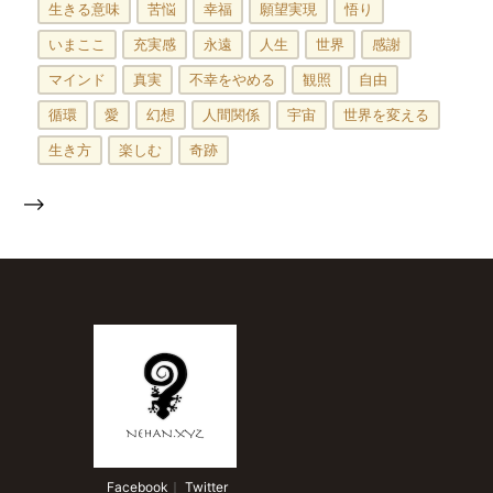
生きる意味
苦悩
幸福
願望実現
悟り
いまここ
充実感
永遠
人生
世界
感謝
マインド
真実
不幸をやめる
観照
自由
循環
愛
幻想
人間関係
宇宙
世界を変える
生き方
楽しむ
奇跡
-->
 Facebook
｜
 Twitter