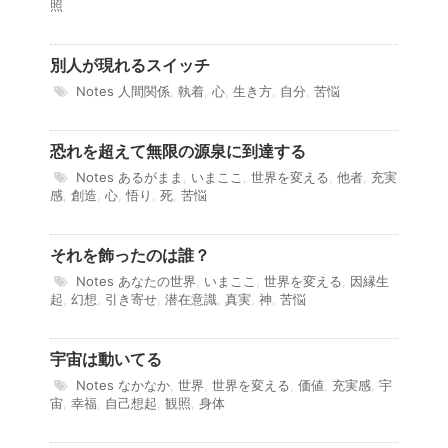
照
別人が現れるスイッチ
Notes
人間関係
,
執着
,
心
,
生き方
,
自分
,
苦悩
恐れを超えて無限の源泉に到達する
Notes
あるがまま
,
いまここ
,
世界を変える
,
他者
,
充実
感
,
創造
,
心
,
悟り
,
死
,
苦悩
それを飾ったのは誰？
Notes
あなたの世界
,
いまここ
,
世界を変える
,
因縁生
起
,
幻想
,
引き寄せ
,
潜在意識
,
真実
,
神
,
苦悩
宇宙は動いてる
Notes
なかなか
,
世界
,
世界を変える
,
価値
,
充実感
,
宇
宙
,
幸福
,
自己想起
,
観照
,
身体