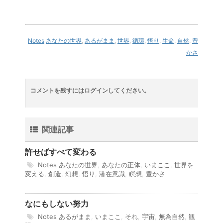
Notes
あなたの世界
,
あるがまま
,
世界
,
循環
,
悟り
,
生命
,
自然
,
豊
かさ
コメントを残すにはログインしてください。
関連記事
許せばすべて変わる
Notes
あなたの世界
,
あなたの正体
,
いまここ
,
世界を
変える
,
創造
,
幻想
,
悟り
,
潜在意識
,
瞑想
,
豊かさ
なにもしない努力
Notes
あるがまま
,
いまここ
,
それ
,
宇宙
,
無為自然
,
観