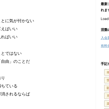
最新
れま
Loadi
ことに気が付かない
言えばいい
涅槃
見ればいい
入会
有料
ことではない
「自由」のことだ
手記
おり
満ちている
解消されるならば