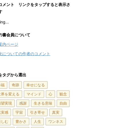
コメント リンクをタップすると表示さ
す
ng...
の書会員について
案内ページ
化についての作者のコメント
をタグから選出
幸福
奇跡
幸せになる
世界を変える
マインド
心
観念
願望実現
感謝
生きる意味
自由
充実感
宇宙
引き寄せ
真実
楽しむ
豊かさ
人生
ワンネス