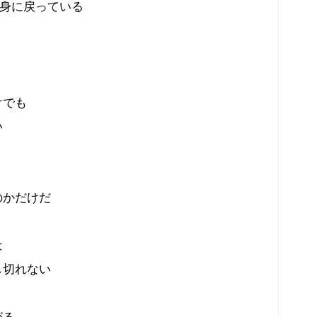
自身に戻っている
けでも
い
のかだけだ
は
し切れない
がる