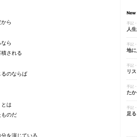
New 
だから
手記
人生
るなら
手記
地に
蓄積される
手記
リス
じるのならば
手記
たか
」とは
手記
足る
たものだ
自分を演じている