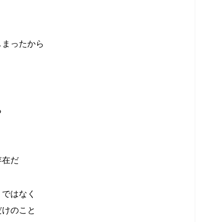
しまったから
る
存在だ
」ではなく
だけのこと