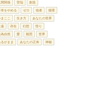
人間関係
苦悩
創造
不幸をやめる
ゼロ
他者
循環
いまここ
生き方
あなたの世界
永遠
存在
幻想
悟り
無為自然
愛
観照
世界
あるがまま
あなたの正体
神秘