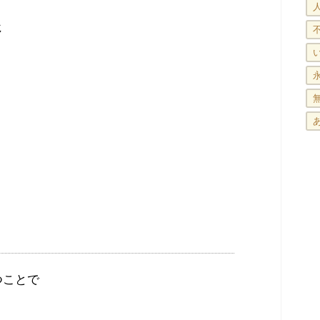
じ
つことで