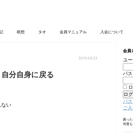
記
瞑想
タオ
会員マニュアル
入会について
会員
2015.09.23
ユー
き自分自身に戻る
パス
ロ
と
パス
れない
ご入
困っ
何度も