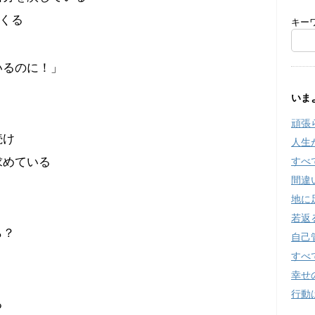
てくる
キー
いるのに！」
いま
頑張
続け
人生
求めている
すべ
間違
地に
若返
ら？
自己
すべ
幸せ
行動
る