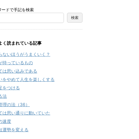
ワードで手記を検索
よく読まれている記事
らないほうがうまくいく？
が待っているもの
ては思い込みである
いをやめて人生を楽しくする
足をつける
る法
管理の法（36）
ては思い通りに動いていた
の速度
は運勢を変える