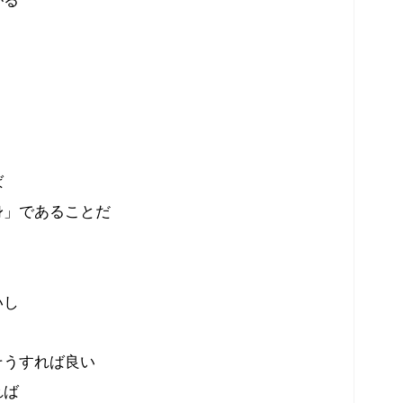
ば
身」であることだ
いし
そうすれば良い
れば