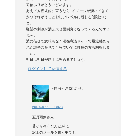
返信ありがとうございます。
あえて方程式的に言うなら‥イメージが湧いてきて
かつそれがうっとおしいレベルに感じる段階かな
と。
願望の刺激が消え失せ面倒臭くなってくるんですよ
ね～。
波に任せて意味もなく潜在意識サイトで最近纏めら
れた詭弁式を見てたらついでに理屈の方も納得しま
した。
明日は明日が勝手に埋めるでしょう‥
ログインして返信する
-自分- 涅槃
より:
2015年9月15日 03:28
五月雨祭さん
昔からそうなんだがね
沢山のメールを頂く中でも