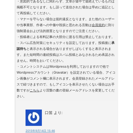
・意図的であるなしに関わらず、文章が途中で途絶えているものは
掲載不可となります。もし誤って送信された場合は早めに追記とし
て再投稿してください。
・マナーを守らない場合は規約違反となります。また他のユーザー
や当事業部、作者への中傷や毀損と思われる言動は
会員規約
に則り
強制退会および法的措置となりますのでご注意ください。
・投稿者による有料記事の大部分に渡る引用は禁止しております。
・スパム広告対策にセキュリティを設定しております。投稿後に
承
認待ち
と表示される場合がありますがしばらくすると表示されま
す。また短時間の連続投稿はスパム投稿とみなされるため承認され
ません。時間をおいてください。
・コメントシステムはWordpressを利用しておりますので他で
Wordpressアカウント（Gravatar）を設定されている場合、アイコ
ン画像がコメント欄に表示されます。会員登録されたメールアドレ
スで紐づきますので、もしアイコンを表示させたくない場合はお手
数ですが
こちら
より涅槃の書の登録メールアドレスを変更してくだ
さい。
口笛
より:
2015年9月14日 15:46