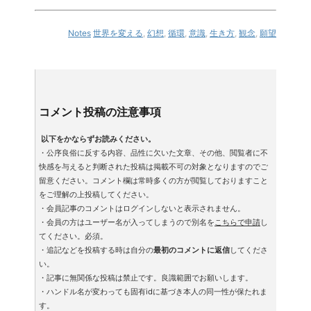
Notes
世界を変える
,
幻想
,
循環
,
意識
,
生き方
,
観念
,
願望
コメント投稿の注意事項
以下をかならずお読みください。
・公序良俗に反する内容、品性に欠いた文章、その他、閲覧者に不
快感を与えると判断された投稿は掲載不可の対象となりますのでご
留意ください。コメント欄は常時多くの方が閲覧しておりますこと
をご理解の上投稿してください。
・会員記事のコメントはログインしないと表示されません。
・会員の方はユーザー名が入ってしまうので別名を
こちらで申請
し
てください。必須。
・追記などを投稿する時は自分の
最初のコメントに返信
してくださ
い。
・記事に無関係な投稿は禁止です。良識範囲でお願いします。
・ハンドル名が変わっても固有idに基づき本人の同一性が保たれま
す。