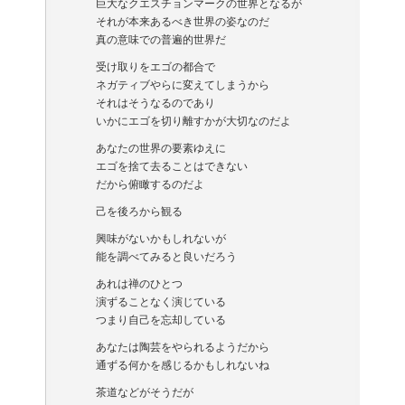
巨大なクエスチョンマークの世界となるが
それが本来あるべき世界の姿なのだ
真の意味での普遍的世界だ
受け取りをエゴの都合で
ネガティブやらに変えてしまうから
それはそうなるのであり
いかにエゴを切り離すかが大切なのだよ
あなたの世界の要素ゆえに
エゴを捨て去ることはできない
だから俯瞰するのだよ
己を後ろから観る
興味がないかもしれないが
能を調べてみると良いだろう
あれは禅のひとつ
演ずることなく演じている
つまり自己を忘却している
あなたは陶芸をやられるようだから
通ずる何かを感じるかもしれないね
茶道などがそうだが