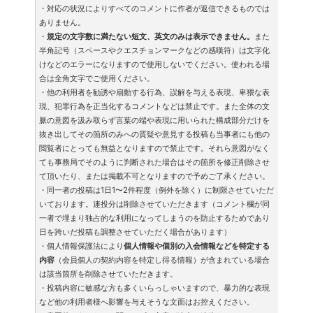
・対応の状況によりすべてのコメントに作者が返信できるものでは
ありません。
・
規定の文字数に満たない短文、英文のみは表示できません。
また
半角記号（スペースやクエスチョンマークなどの感嘆符）は文字化
けなどのエラーになりますので使用しないでください。使われる場
合は全角文字でご使用ください。
・他の利用者を勧誘や扇動する行為、誤解を与える表現、卑猥な表
現、犯罪行為を正当化するコメントなどは禁止です。また全体の文
脈の意図を汲み取らず言葉の端や表現に用いられた構成部分だけを
抜き出してその箇所のみへの質疑や意見する投稿も当事者にも他の
閲覧者にとっても無益となりますので禁止です。それら意図がなく
ても事務局でそのように判断された場合はその箇所を修正削除させ
て頂いたり、または掲載不可となりますので予めご了承ください。
・同一者の投稿は1日1〜2件程度（例外を除く）に制限させていただ
いております。連投分は削除させていただきます（コメント欄が同
一者で埋まり独占的な利用になってしまうのを防止するためであり
日を跨いだ投稿も調整させていただく場合があります）
・個人情報保護法により
個人情報や個別の入会情報などを特定する
内容
（会員個人の契約内容を特定し得る情報）が含まれている場合
は該当箇所を削除させていただきます。
・投稿内容に敏感な方も多くいらっしゃいますので、暴力的な表現
など他の利用者様へ影響を与えそうな文面はお控えください。