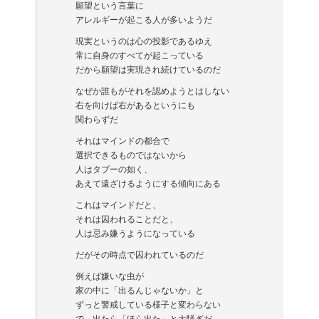
願望という言葉に
アレルギーが起こる人が多いようだ
現実というのは心の投影であるゆえ
常に自身のすべてが起こっている
だから願望は実現され続けているのだ
なぜか誰もがそれを認めようとはしない
右を向けば右があるというにも
関わらずだ
それはマインドの都合で
選択できるものではないから
人はタブーの如く、
あえて遠ざけるようにする傾向にある
これはマインドだと、
それは囚われることだと、
人は忌み嫌うようになっている
だがその時点で囚われているのだ
例えば嫌いな虫が
家の中に「出るんじゃないか」と
ずっと警戒している様子と変わらない
で、出たら「ほら出た」と大騒ぎだ