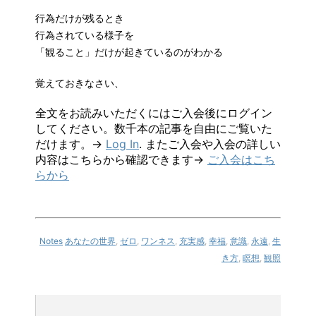
行為だけが残るとき
行為されている様子を
「観ること」だけが起きているのがわかる
覚えておきなさい、
全文をお読みいただくにはご入会後にログイン
してください。数千本の記事を自由にご覧いた
だけます。→
Log In
. またご入会や入会の詳しい
内容はこちらから確認できます→
ご入会はこち
らから
Notes
あなたの世界
,
ゼロ
,
ワンネス
,
充実感
,
幸福
,
意識
,
永遠
,
生
き方
,
瞑想
,
観照