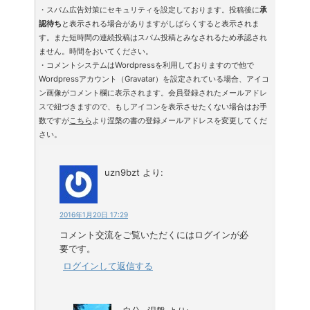
・スパム広告対策にセキュリティを設定しております。投稿後に
承
認待ち
と表示される場合がありますがしばらくすると表示されま
す。また短時間の連続投稿はスパム投稿とみなされるため承認され
ません。時間をおいてください。
・コメントシステムはWordpressを利用しておりますので他で
Wordpressアカウント（Gravatar）を設定されている場合、アイコ
ン画像がコメント欄に表示されます。会員登録されたメールアドレ
スで紐づきますので、もしアイコンを表示させたくない場合はお手
数ですが
こちら
より涅槃の書の登録メールアドレスを変更してくだ
さい。
uzn9bzt
より:
2016年1月20日 17:29
コメント交流をご覧いただくにはログインが必
要です。
ログインして返信する