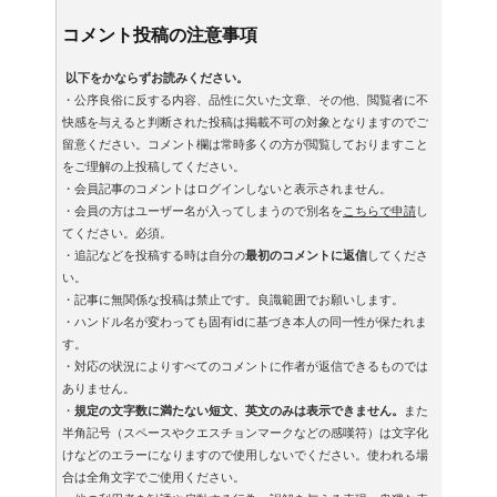
コメント投稿の注意事項
以下をかならずお読みください。
・公序良俗に反する内容、品性に欠いた文章、その他、閲覧者に不
快感を与えると判断された投稿は掲載不可の対象となりますのでご
留意ください。コメント欄は常時多くの方が閲覧しておりますこと
をご理解の上投稿してください。
・会員記事のコメントはログインしないと表示されません。
・会員の方はユーザー名が入ってしまうので別名を
こちらで申請
し
てください。必須。
・追記などを投稿する時は自分の
最初のコメントに返信
してくださ
い。
・記事に無関係な投稿は禁止です。良識範囲でお願いします。
・ハンドル名が変わっても固有idに基づき本人の同一性が保たれま
す。
・対応の状況によりすべてのコメントに作者が返信できるものでは
ありません。
・
規定の文字数に満たない短文、英文のみは表示できません。
また
半角記号（スペースやクエスチョンマークなどの感嘆符）は文字化
けなどのエラーになりますので使用しないでください。使われる場
合は全角文字でご使用ください。