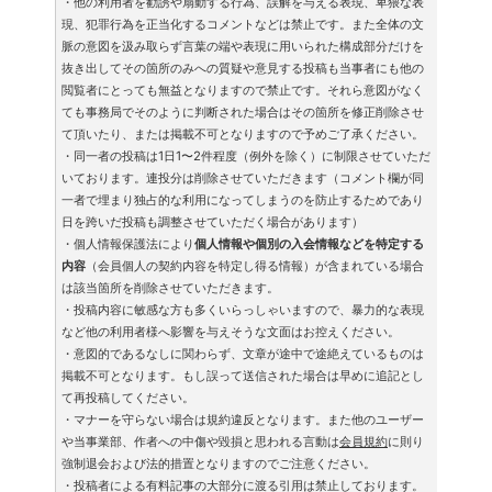
・他の利用者を勧誘や扇動する行為、誤解を与える表現、卑猥な表
現、犯罪行為を正当化するコメントなどは禁止です。また全体の文
脈の意図を汲み取らず言葉の端や表現に用いられた構成部分だけを
抜き出してその箇所のみへの質疑や意見する投稿も当事者にも他の
閲覧者にとっても無益となりますので禁止です。それら意図がなく
ても事務局でそのように判断された場合はその箇所を修正削除させ
て頂いたり、または掲載不可となりますので予めご了承ください。
・同一者の投稿は1日1〜2件程度（例外を除く）に制限させていただ
いております。連投分は削除させていただきます（コメント欄が同
一者で埋まり独占的な利用になってしまうのを防止するためであり
日を跨いだ投稿も調整させていただく場合があります）
・個人情報保護法により
個人情報や個別の入会情報などを特定する
内容
（会員個人の契約内容を特定し得る情報）が含まれている場合
は該当箇所を削除させていただきます。
・投稿内容に敏感な方も多くいらっしゃいますので、暴力的な表現
など他の利用者様へ影響を与えそうな文面はお控えください。
・意図的であるなしに関わらず、文章が途中で途絶えているものは
掲載不可となります。もし誤って送信された場合は早めに追記とし
て再投稿してください。
・マナーを守らない場合は規約違反となります。また他のユーザー
や当事業部、作者への中傷や毀損と思われる言動は
会員規約
に則り
強制退会および法的措置となりますのでご注意ください。
・投稿者による有料記事の大部分に渡る引用は禁止しております。