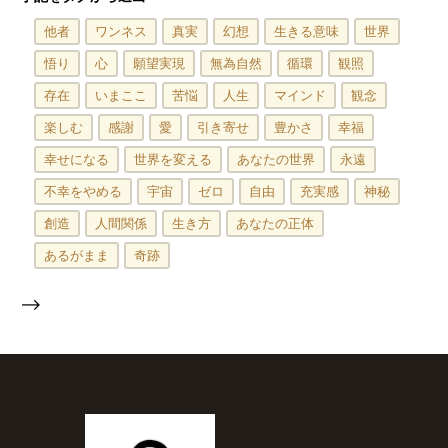
他者
ワンネス
真実
幻想
生きる意味
世界
悟り
心
願望実現
無為自然
循環
観照
存在
いまここ
苦悩
人生
マインド
観念
楽しむ
感謝
愛
引き寄せ
豊かさ
幸福
幸せになる
世界を変える
あなたの世界
永遠
不幸をやめる
宇宙
ゼロ
自由
充実感
神秘
創造
人間関係
生き方
あなたの正体
あるがまま
奇跡
-->