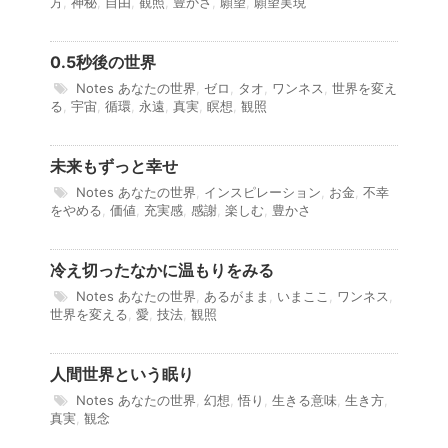
方
,
神秘
,
自由
,
観照
,
豊かさ
,
願望
,
願望実現
0.5秒後の世界
Notes
あなたの世界
,
ゼロ
,
タオ
,
ワンネス
,
世界を変え
る
,
宇宙
,
循環
,
永遠
,
真実
,
瞑想
,
観照
未来もずっと幸せ
Notes
あなたの世界
,
インスピレーション
,
お金
,
不幸
をやめる
,
価値
,
充実感
,
感謝
,
楽しむ
,
豊かさ
冷え切ったなかに温もりをみる
Notes
あなたの世界
,
あるがまま
,
いまここ
,
ワンネス
,
世界を変える
,
愛
,
技法
,
観照
人間世界という眠り
Notes
あなたの世界
,
幻想
,
悟り
,
生きる意味
,
生き方
,
真実
,
観念