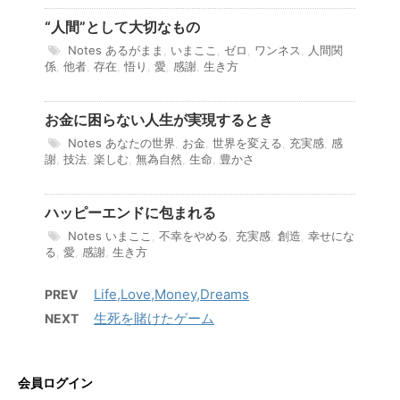
“人間”として大切なもの
Notes
あるがまま
,
いまここ
,
ゼロ
,
ワンネス
,
人間関
係
,
他者
,
存在
,
悟り
,
愛
,
感謝
,
生き方
お金に困らない人生が実現するとき
Notes
あなたの世界
,
お金
,
世界を変える
,
充実感
,
感
謝
,
技法
,
楽しむ
,
無為自然
,
生命
,
豊かさ
ハッピーエンドに包まれる
Notes
いまここ
,
不幸をやめる
,
充実感
,
創造
,
幸せにな
る
,
愛
,
感謝
,
生き方
Life,Love,Money,Dreams
PREV
生死を賭けたゲーム
NEXT
会員ログイン