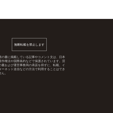
無断転載を禁止します
槃の書に掲載している記事やコメント文は、日本
著作権法や国際条約などで保護されています。涅
の書および運営事務局の承諾を得ずに、転載、イ
ターネット送信などの方法で利用することはでき
せん。