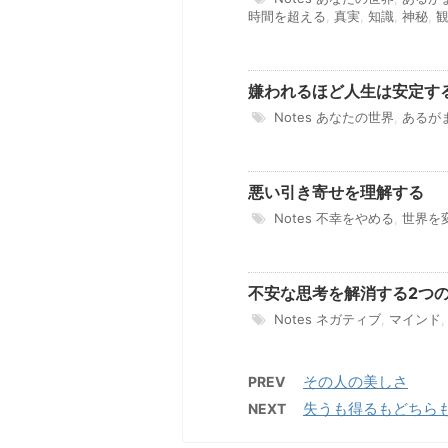
時間を超える
,
真実
,
知識
,
神秘
,
嫌われるほど人生は安定す
Notes
あなたの世界
,
あるが
悪い引き寄せを理解する
Notes
不幸をやめる
,
世界を
不安な思考を解消する2つ
Notes
ネガティブ
,
マインド
その人の美しさ
PREV
失うも得るもどちら
NEXT