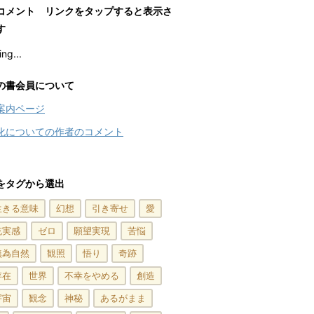
コメント リンクをタップすると表示さ
す
ng...
の書会員について
案内ページ
化についての作者のコメント
をタグから選出
生きる意味
幻想
引き寄せ
愛
充実感
ゼロ
願望実現
苦悩
無為自然
観照
悟り
奇跡
存在
世界
不幸をやめる
創造
宇宙
観念
神秘
あるがまま