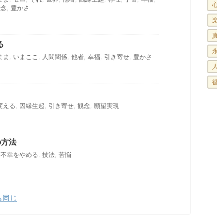
観念
,
豊かさ
る
まま
,
いまここ
,
人間関係
,
他者
,
幸福
,
引き寄せ
,
豊かさ
変える
,
因縁生起
,
引き寄せ
,
観念
,
願望実現
の方法
,
不幸をやめる
,
技法
,
苦悩
も同じ