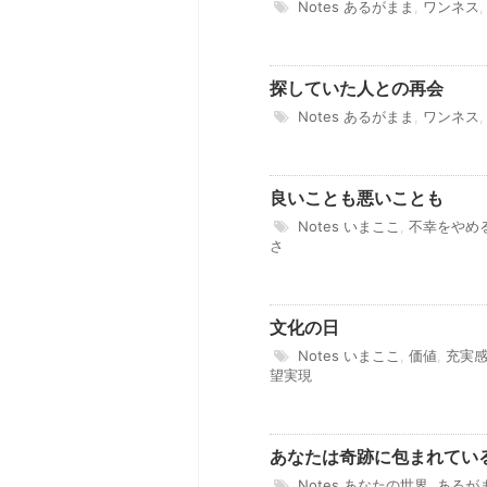
Notes
あるがまま
,
ワンネス
探していた人との再会
Notes
あるがまま
,
ワンネス
良いことも悪いことも
Notes
いまここ
,
不幸をやめ
さ
文化の日
Notes
いまここ
,
価値
,
充実
望実現
あなたは奇跡に包まれてい
Notes
あなたの世界
,
あるが