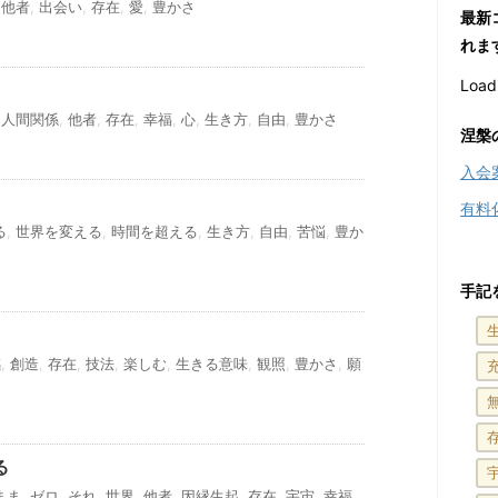
,
他者
,
出会い
,
存在
,
愛
,
豊かさ
最新
れま
Loadi
,
人間関係
,
他者
,
存在
,
幸福
,
心
,
生き方
,
自由
,
豊かさ
涅槃
入会
有料
る
,
世界を変える
,
時間を超える
,
生き方
,
自由
,
苦悩
,
豊か
手記
感
,
創造
,
存在
,
技法
,
楽しむ
,
生きる意味
,
観照
,
豊かさ
,
願
る
まま
,
ゼロ
,
それ
,
世界
,
他者
,
因縁生起
,
存在
,
宇宙
,
幸福
,