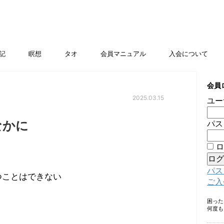
記
瞑想
タオ
会員マニュアル
入会について
会員
2025.03.15
ユー
なかに
パス
ロ
パス
つことはできない
ご入
困っ
何度も