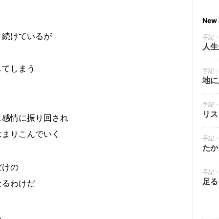
New 
り続けているが
手記
人生
してしまう
手記
地に
手記
リス
じ感情に振り回され
はまりこんでいく
手記
たか
だけの
手記
足る
なるわけだ
も