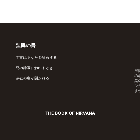
涅槃の書
本書はあなたを解放する
死の静寂に触れるとき
涅
の
存在の扉が開かれる
槃
ン
ま
THE BOOK OF NIRVANA