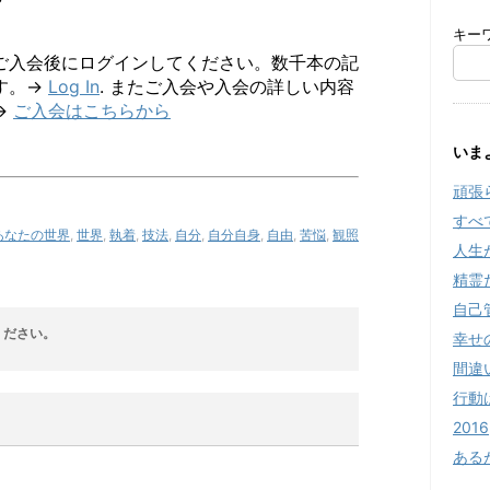
キー
ご入会後にログインしてください。数千本の記
す。→
Log In
. またご入会や入会の詳しい内容
→
ご入会はこちらから
いま
頑張
すべ
あなたの世界
,
世界
,
執着
,
技法
,
自分
,
自分自身
,
自由
,
苦悩
,
観照
人生
精霊
自己
ください。
幸せ
間違
行動
2016
ある