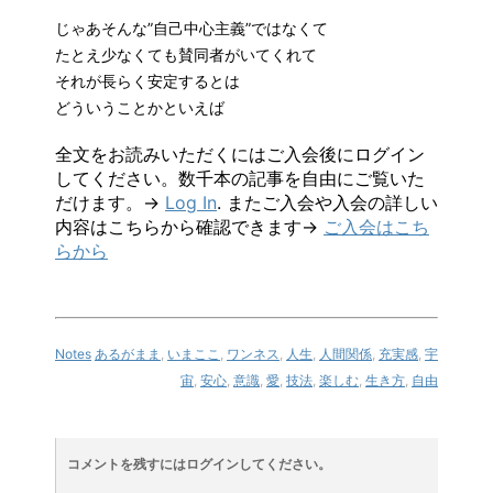
じゃあそんな”自己中心主義”ではなくて
たとえ少なくても賛同者がいてくれて
それが長らく安定するとは
どういうことかといえば
全文をお読みいただくにはご入会後にログイン
してください。数千本の記事を自由にご覧いた
だけます。→
Log In
. またご入会や入会の詳しい
内容はこちらから確認できます→
ご入会はこち
らから
Notes
あるがまま
,
いまここ
,
ワンネス
,
人生
,
人間関係
,
充実感
,
宇
宙
,
安心
,
意識
,
愛
,
技法
,
楽しむ
,
生き方
,
自由
コメントを残すにはログインしてください。