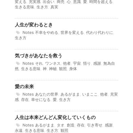
変える
,
充実感
,
出会い
,
商売
,
心
,
意識
,
愛
,
時間を超える
,
生きる意味
,
生き方
,
真実
人生が変わるとき
Notes
不幸をやめる
,
世界を変える
,
代わり代わりに
,
生き方
気づきがあなたを救う
Notes
それ
,
ワンネス
,
他者
,
宇宙
,
悟り
,
感謝
,
無為自
然
,
生きる意味
,
神
,
神秘
,
観照
,
身体
愛の未来
Notes
あなたの世界
,
あるがまま
,
いまここ
,
他者
,
充実
感
,
存在
,
幸せになる
,
愛
,
生き方
人生は本来どんどん変化していくもの
Notes
あるがまま
,
タオ
,
創造
,
存在
,
引き寄せ
,
感謝
,
永遠
,
生きる意味
,
生き方
,
観照