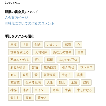
Loading...
涅槃の書会員について
入会案内ページ
有料化についての作者のコメント
手記をタグから選出
幸福
世界
創造
いまここ
感謝
心
世界を変える
人間関係
あなたの世界
自由
不幸をやめる
悟り
循環
あなたの正体
あるがまま
苦悩
無為自然
引き寄せ
ワンネス
ゼロ
観照
愛
願望実現
生き方
真実
充実感
生きる意味
人生
観念
永遠
幻想
神秘
他者
マインド
奇跡
宇宙
幸せになる
楽しむ
存在
豊かさ