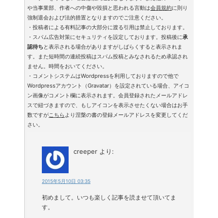
や当事業部、作者への中傷や毀損と思われる言動は
会員規約
に則り
強制退会および法的措置となりますのでご注意ください。
・投稿者による有料記事の大部分に渡る引用は禁止しております。
・スパム広告対策にセキュリティを設定しております。投稿後に
承
認待ち
と表示される場合がありますがしばらくすると表示されま
す。また短時間の連続投稿はスパム投稿とみなされるため承認され
ません。時間をおいてください。
・コメントシステムはWordpressを利用しておりますので他で
Wordpressアカウント（Gravatar）を設定されている場合、アイコ
ン画像がコメント欄に表示されます。会員登録されたメールアドレ
スで紐づきますので、もしアイコンを表示させたくない場合はお手
数ですが
こちら
より涅槃の書の登録メールアドレスを変更してくだ
さい。
creeper
より:
2015年5月10日 03:35
初めまして。いつも楽しく記事を読ませて頂いてま
す。