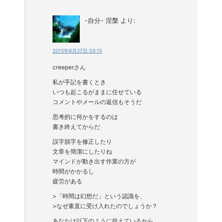
-自分- 涅槃
より:
2015年8月27日 03:15
creeperさん
私が手記を書くとき
いつも起こるがままに任せている
コメントやメールの返信もそうだ
思考的に何かをするのは
書き終えてからだ
誤字脱字を修正したり
文章を簡潔にしたりね
マインドが動き出す作業の方が
時間がかかるし
疲労がある
>「時間は幻想だ」という認識を、
>なぜ素直に受け入れたのでしょうか？
あなたは以下のように捉えているから