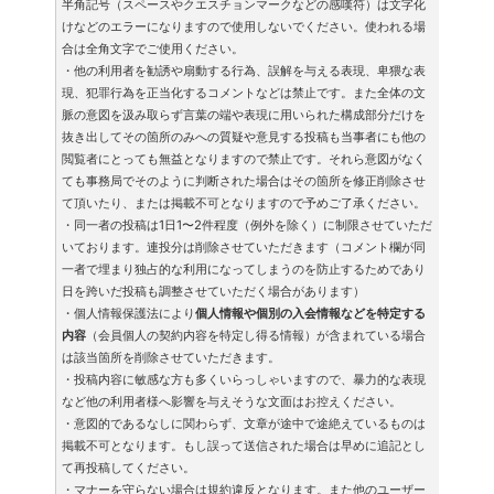
半角記号（スペースやクエスチョンマークなどの感嘆符）は文字化
けなどのエラーになりますので使用しないでください。使われる場
合は全角文字でご使用ください。
・他の利用者を勧誘や扇動する行為、誤解を与える表現、卑猥な表
現、犯罪行為を正当化するコメントなどは禁止です。また全体の文
脈の意図を汲み取らず言葉の端や表現に用いられた構成部分だけを
抜き出してその箇所のみへの質疑や意見する投稿も当事者にも他の
閲覧者にとっても無益となりますので禁止です。それら意図がなく
ても事務局でそのように判断された場合はその箇所を修正削除させ
て頂いたり、または掲載不可となりますので予めご了承ください。
・同一者の投稿は1日1〜2件程度（例外を除く）に制限させていただ
いております。連投分は削除させていただきます（コメント欄が同
一者で埋まり独占的な利用になってしまうのを防止するためであり
日を跨いだ投稿も調整させていただく場合があります）
・個人情報保護法により
個人情報や個別の入会情報などを特定する
内容
（会員個人の契約内容を特定し得る情報）が含まれている場合
は該当箇所を削除させていただきます。
・投稿内容に敏感な方も多くいらっしゃいますので、暴力的な表現
など他の利用者様へ影響を与えそうな文面はお控えください。
・意図的であるなしに関わらず、文章が途中で途絶えているものは
掲載不可となります。もし誤って送信された場合は早めに追記とし
て再投稿してください。
・マナーを守らない場合は規約違反となります。また他のユーザー