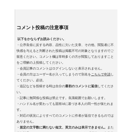
コメント投稿の注意事項
以下をかならずお読みください。
・公序良俗に反する内容、品性に欠いた文章、その他、閲覧者に不
快感を与えると判断された投稿は掲載不可の対象となりますのでご
留意ください。コメント欄は常時多くの方が閲覧しておりますこと
をご理解の上投稿してください。
・会員記事のコメントはログインしないと表示されません。
・会員の方はユーザー名が入ってしまうので別名を
こちらで申請
し
てください。必須。
・追記などを投稿する時は自分の
最初のコメントに返信
してくださ
い。
・記事に無関係な投稿は禁止です。良識範囲でお願いします。
・ハンドル名が変わっても固有idに基づき本人の同一性が保たれま
す。
・対応の状況によりすべてのコメントに作者が返信できるものでは
ありません。
・
規定の文字数に満たない短文、英文のみは表示できません。
また