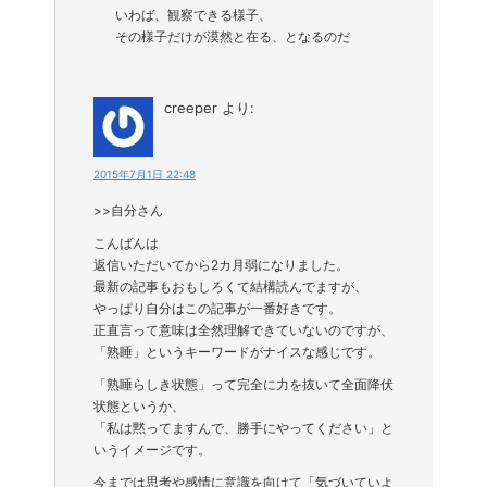
いわば、観察できる様子、
その様子だけが漠然と在る、となるのだ
creeper
より:
2015年7月1日 22:48
>>自分さん
こんばんは
返信いただいてから2カ月弱になりました。
最新の記事もおもしろくて結構読んでますが、
やっぱり自分はこの記事が一番好きです。
正直言って意味は全然理解できていないのですが、
「熟睡」というキーワードがナイスな感じです。
「熟睡らしき状態」って完全に力を抜いて全面降伏
状態というか、
「私は黙ってますんで、勝手にやってください」と
いうイメージです。
今までは思考や感情に意識を向けて「気づいていよ