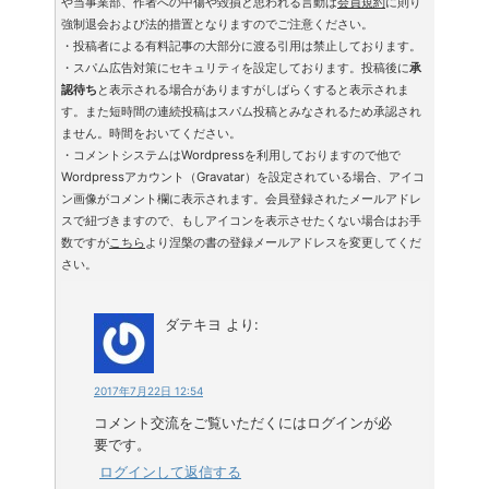
や当事業部、作者への中傷や毀損と思われる言動は
会員規約
に則り
強制退会および法的措置となりますのでご注意ください。
・投稿者による有料記事の大部分に渡る引用は禁止しております。
・スパム広告対策にセキュリティを設定しております。投稿後に
承
認待ち
と表示される場合がありますがしばらくすると表示されま
す。また短時間の連続投稿はスパム投稿とみなされるため承認され
ません。時間をおいてください。
・コメントシステムはWordpressを利用しておりますので他で
Wordpressアカウント（Gravatar）を設定されている場合、アイコ
ン画像がコメント欄に表示されます。会員登録されたメールアドレ
スで紐づきますので、もしアイコンを表示させたくない場合はお手
数ですが
こちら
より涅槃の書の登録メールアドレスを変更してくだ
さい。
ダテキヨ
より:
2017年7月22日 12:54
コメント交流をご覧いただくにはログインが必
要です。
ログインして返信する