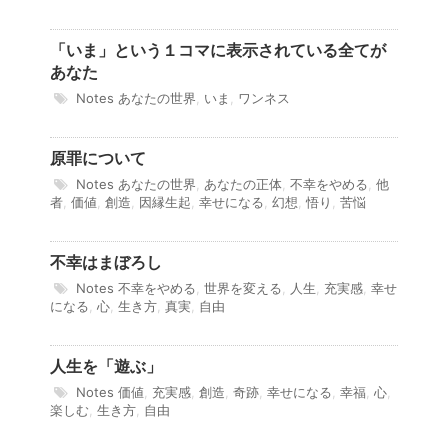
「いま」という１コマに表示されている全てが
あなた
Notes
あなたの世界
,
いま
,
ワンネス
原罪について
Notes
あなたの世界
,
あなたの正体
,
不幸をやめる
,
他
者
,
価値
,
創造
,
因縁生起
,
幸せになる
,
幻想
,
悟り
,
苦悩
不幸はまぼろし
Notes
不幸をやめる
,
世界を変える
,
人生
,
充実感
,
幸せ
になる
,
心
,
生き方
,
真実
,
自由
人生を「遊ぶ」
Notes
価値
,
充実感
,
創造
,
奇跡
,
幸せになる
,
幸福
,
心
,
楽しむ
,
生き方
,
自由