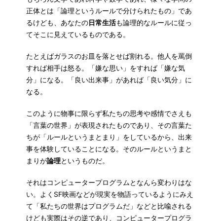
正体とは「論理というルールで分けられたもの」であ
るけども、あなたの
日常生活
も論理的なルールに従っ
てそこに見えているものである。
たとえばガラスのお皿を落とせば割れる。他人を罵倒
すれば相手は怒る。「嫌な思い」をすれば「嫌な気
分」になる。「良い出来事」があれば「良い気分」に
なる。
このように物事に限らず私たちの思考や感情でさえも
「言葉の世界」が表現されたものであり、その言葉た
ちが「ルールというまとまり」をしているから、出来
事を体験していることになる。そのルールというまと
まりが
論理
というものだ。
それはコンピュータープログラムとなんら変わりはな
い。よくSF映画などが現実を物語っているようにみえ
て「私たちの世界はプログラムだ」などと比喩される
けども実際はその逆であり、コンピュータープログラ