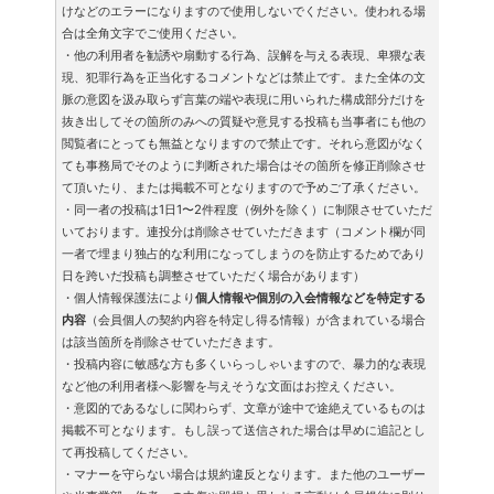
けなどのエラーになりますので使用しないでください。使われる場
合は全角文字でご使用ください。
・他の利用者を勧誘や扇動する行為、誤解を与える表現、卑猥な表
現、犯罪行為を正当化するコメントなどは禁止です。また全体の文
脈の意図を汲み取らず言葉の端や表現に用いられた構成部分だけを
抜き出してその箇所のみへの質疑や意見する投稿も当事者にも他の
閲覧者にとっても無益となりますので禁止です。それら意図がなく
ても事務局でそのように判断された場合はその箇所を修正削除させ
て頂いたり、または掲載不可となりますので予めご了承ください。
・同一者の投稿は1日1〜2件程度（例外を除く）に制限させていただ
いております。連投分は削除させていただきます（コメント欄が同
一者で埋まり独占的な利用になってしまうのを防止するためであり
日を跨いだ投稿も調整させていただく場合があります）
・個人情報保護法により
個人情報や個別の入会情報などを特定する
内容
（会員個人の契約内容を特定し得る情報）が含まれている場合
は該当箇所を削除させていただきます。
・投稿内容に敏感な方も多くいらっしゃいますので、暴力的な表現
など他の利用者様へ影響を与えそうな文面はお控えください。
・意図的であるなしに関わらず、文章が途中で途絶えているものは
掲載不可となります。もし誤って送信された場合は早めに追記とし
て再投稿してください。
・マナーを守らない場合は規約違反となります。また他のユーザー