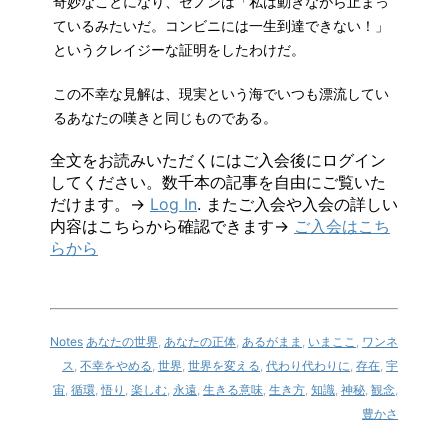
奇妙なことになり、ゼノンは「私は動きながら止まっ
ているみたいだ。コンビニには一生到達できない！」
というクレイジーな証明をしたわけだ。
この不幸な見解は、現実という海でいつも漂流してい
るあなたの嘆きと同じものである。
全文をお読みいただくにはご入会後にログイン
してください。数千本の記事を自由にご覧いた
だけます。→
Log In
. またご入会や入会の詳しい
内容はこちらから確認できます→
ご入会はこち
らから
Notes
あなたの世界
,
あなたの正体
,
あるがまま
,
いまここ
,
ワンネ
ス
,
不幸をやめる
,
世界
,
世界を変える
,
代わり代わりに
,
存在
,
宇
宙
,
循環
,
悟り
,
楽しむ
,
永遠
,
生きる意味
,
生き方
,
知識
,
神秘
,
観念
,
豊かさ