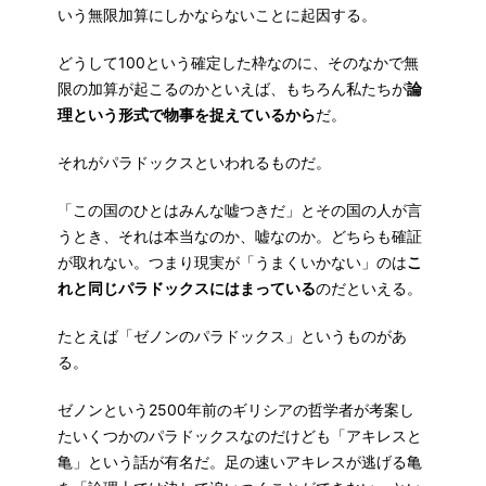
いう無限加算にしかならないことに起因する。
どうして100という確定した枠なのに、そのなかで無
限の加算が起こるのかといえば、もちろん私たちが
論
理という形式で物事を捉えているから
だ。
それがパラドックスといわれるものだ。
「この国のひとはみんな嘘つきだ」とその国の人が言
うとき、それは本当なのか、嘘なのか。どちらも確証
が取れない。つまり現実が「うまくいかない」のは
こ
れと同じパラドックスにはまっている
のだといえる。
たとえば「ゼノンのパラドックス」というものがあ
る。
ゼノンという2500年前のギリシアの哲学者が考案し
たいくつかのパラドックスなのだけども「アキレスと
亀」という話が有名だ。足の速いアキレスが逃げる亀