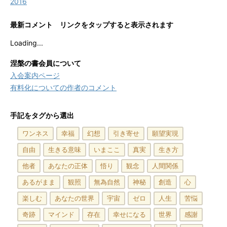
2016
最新コメント リンクをタップすると表示されます
Loading...
涅槃の書会員について
入会案内ページ
有料化についての作者のコメント
手記をタグから選出
ワンネス
幸福
幻想
引き寄せ
願望実現
自由
生きる意味
いまここ
真実
生き方
他者
あなたの正体
悟り
観念
人間関係
あるがまま
観照
無為自然
神秘
創造
心
楽しむ
あなたの世界
宇宙
ゼロ
人生
苦悩
奇跡
マインド
存在
幸せになる
世界
感謝