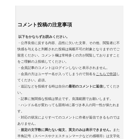
コメント投稿の注意事項
以下をかならずお読みください。
・公序良俗に反する内容、品性に欠いた文章、その他、閲覧者に不
快感を与えると判断された投稿は掲載不可の対象となりますのでご
留意ください。コメント欄は常時多くの方が閲覧しておりますこと
をご理解の上投稿してください。
・会員記事のコメントはログインしないと表示されません。
・会員の方はユーザー名が入ってしまうので別名を
こちらで申請
し
てください。必須。
・追記などを投稿する時は自分の
最初のコメントに返信
してくださ
い。
・記事に無関係な投稿は禁止です。良識範囲でお願いします。
・ハンドル名が変わっても固有idに基づき本人の同一性が保たれま
す。
・対応の状況によりすべてのコメントに作者が返信できるものでは
ありません。
・
規定の文字数に満たない短文、英文のみは表示できません。
また
半角記号（スペースやクエスチョンマークなどの感嘆符）は文字化