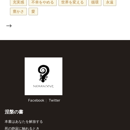
充実感
不幸をやめる
世界を変える
循環
永遠
豊かさ
愛
-->
 Facebook
｜
 Twitter
涅槃の書
本書はあなたを解放する
死の静寂に触れるとき