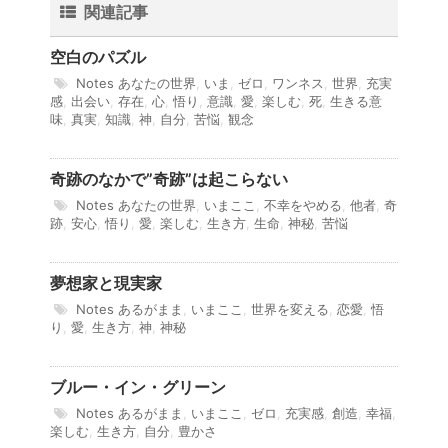
関連記事
空白のパズル
Notes
あなたの世界
,
いま
,
ゼロ
,
ワンネス
,
世界
,
充実
感
,
出会い
,
存在
,
心
,
悟り
,
意識
,
愛
,
楽しむ
,
死
,
生きる意
味
,
真実
,
知識
,
神
,
自分
,
苦悩
,
観念
奇跡のなかで”奇跡”は起こらない
Notes
あなたの世界
,
いまここ
,
不幸をやめる
,
他者
,
奇
跡
,
安心
,
悟り
,
愛
,
楽しむ
,
生き方
,
生命
,
神秘
,
苦悩
夢想家と現実家
Notes
あるがまま
,
いまここ
,
世界を変える
,
恋愛
,
悟
り
,
愛
,
生き方
,
神
,
神秘
ブルー・イン・グリーン
Notes
あるがまま
,
いまここ
,
ゼロ
,
充実感
,
創造
,
幸福
,
楽しむ
,
生き方
,
自分
,
豊かさ