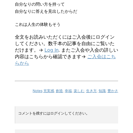
自分なりの問い方を持って
自分なりに答えを見出したからだ
これは人生の体験もそう
全文をお読みいただくにはご入会後にログイン
してください。数千本の記事を自由にご覧いた
だけます。→
Log In
. またご入会や入会の詳しい
内容はこちらから確認できます→
ご入会はこち
らから
Notes
充実感
,
創造
,
幸福
,
楽しむ
,
生き方
,
知識
,
豊かさ
コメントを残すにはログインしてください。