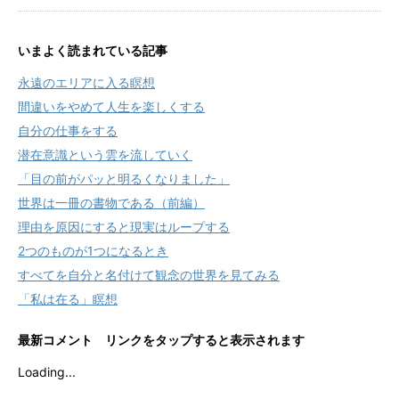
いまよく読まれている記事
永遠のエリアに入る瞑想
間違いをやめて人生を楽しくする
自分の仕事をする
潜在意識という雲を流していく
「目の前がパッと明るくなりました」
世界は一冊の書物である（前編）
理由を原因にすると現実はループする
2つのものが1つになるとき
すべてを自分と名付けて観念の世界を見てみる
「私は在る」瞑想
最新コメント リンクをタップすると表示されます
Loading...