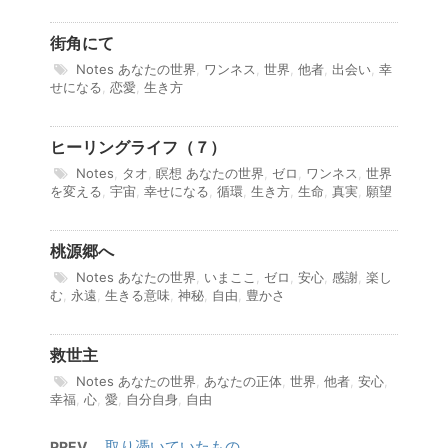
街角にて
Notes
あなたの世界
,
ワンネス
,
世界
,
他者
,
出会い
,
幸
せになる
,
恋愛
,
生き方
ヒーリングライフ（７）
Notes
,
タオ
,
瞑想
あなたの世界
,
ゼロ
,
ワンネス
,
世界
を変える
,
宇宙
,
幸せになる
,
循環
,
生き方
,
生命
,
真実
,
願望
桃源郷へ
Notes
あなたの世界
,
いまここ
,
ゼロ
,
安心
,
感謝
,
楽し
む
,
永遠
,
生きる意味
,
神秘
,
自由
,
豊かさ
救世主
Notes
あなたの世界
,
あなたの正体
,
世界
,
他者
,
安心
,
幸福
,
心
,
愛
,
自分自身
,
自由
取り憑いていたもの
PREV