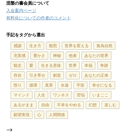
涅槃の書会員について
入会案内ページ
有料化についての作者のコメント
手記をタグから選出
感謝
生き方
観照
世界を変える
無為自然
充実感
豊かさ
神秘
他者
あなたの世界
観念
愛
生きる意味
世界
幸福
奇跡
存在
引き寄せ
創造
ゼロ
あなたの正体
悟り
循環
真実
永遠
宇宙
幸せになる
マインド
人生
ワンネス
苦悩
いまここ
あるがまま
自由
不幸をやめる
幻想
楽しむ
願望実現
心
人間関係
-->