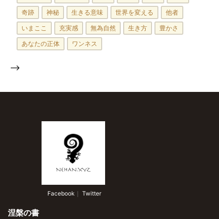
奇跡
神秘
生きる意味
世界を変える
他者
いまここ
充実感
無為自然
生き方
豊かさ
あなたの正体
ワンネス
-->
 Facebook
｜
 Twitter
涅槃の書