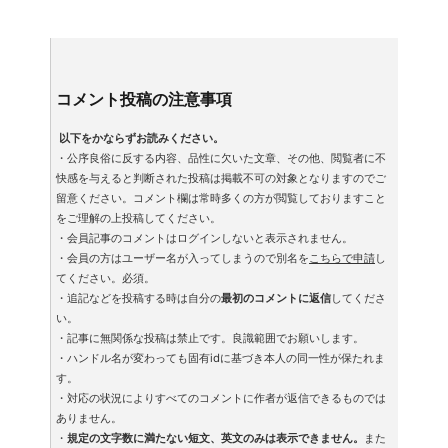
コメント投稿の注意事項
以下をかならずお読みください。
・公序良俗に反する内容、品性に欠いた文章、その他、閲覧者に不
快感を与えると判断された投稿は掲載不可の対象となりますのでご
留意ください。コメント欄は常時多くの方が閲覧しておりますこと
をご理解の上投稿してください。
・会員記事のコメントはログインしないと表示されません。
・会員の方はユーザー名が入ってしまうので別名を
こちらで申請
し
てください。必須。
・追記などを投稿する時は自分の
最初のコメントに返信
してくださ
い。
・記事に無関係な投稿は禁止です。良識範囲でお願いします。
・ハンドル名が変わっても固有idに基づき本人の同一性が保たれま
す。
・対応の状況によりすべてのコメントに作者が返信できるものでは
ありません。
・
規定の文字数に満たない短文、英文のみは表示できません。
また