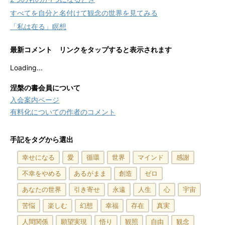
すべてを自分と名付けて観念の世界を見てみる
「私は在る」瞑想
最新コメント リンクをタップすると表示されます
Loading...
涅槃の書会員について
入会案内ページ
有料化についての作者のコメント
手記をタグから選出
幸せになる
愛
循環
世界
マインド
感謝
不幸をやめる
あるがまま
創造
ゼロ
あなたの世界
引き寄せ
永遠
人生
心
宇宙
苦悩
楽しむ
幻想
幸福
存在
真実
人間関係
願望実現
悟り
観照
自由
観念