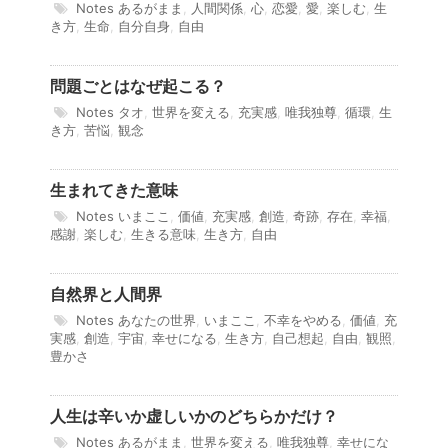
Notes
あるがまま
,
人間関係
,
心
,
恋愛
,
愛
,
楽しむ
,
生
き方
,
生命
,
自分自身
,
自由
問題ごとはなぜ起こる？
Notes
タオ
,
世界を変える
,
充実感
,
唯我独尊
,
循環
,
生
き方
,
苦悩
,
観念
生まれてきた意味
Notes
いまここ
,
価値
,
充実感
,
創造
,
奇跡
,
存在
,
幸福
,
感謝
,
楽しむ
,
生きる意味
,
生き方
,
自由
自然界と人間界
Notes
あなたの世界
,
いまここ
,
不幸をやめる
,
価値
,
充
実感
,
創造
,
宇宙
,
幸せになる
,
生き方
,
自己想起
,
自由
,
観照
,
豊かさ
人生は辛いか虚しいかのどちらかだけ？
Notes
あるがまま
,
世界を変える
,
唯我独尊
,
幸せにな