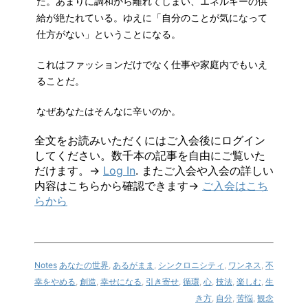
だ。あまりに調和から離れてしまい、エネルギーの供
給が絶たれている。ゆえに「自分のことが気になって
仕方がない」ということになる。
これはファッションだけでなく仕事や家庭内でもいえ
ることだ。
なぜあなたはそんなに辛いのか。
全文をお読みいただくにはご入会後にログイン
してください。数千本の記事を自由にご覧いた
だけます。→
Log In
. またご入会や入会の詳しい
内容はこちらから確認できます→
ご入会はこち
らから
Notes
あなたの世界
,
あるがまま
,
シンクロニシティ
,
ワンネス
,
不
幸をやめる
,
創造
,
幸せになる
,
引き寄せ
,
循環
,
心
,
技法
,
楽しむ
,
生
き方
,
自分
,
苦悩
,
観念