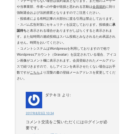
・マナーを守らない場合は規約違反となります。また他のユーザー
や当事業部、作者への中傷や毀損と思われる言動は
会員規約
に則り
強制退会および法的措置となりますのでご注意ください。
・投稿者による有料記事の大部分に渡る引用は禁止しております。
・スパム広告対策にセキュリティを設定しております。投稿後に
承
認待ち
と表示される場合がありますがしばらくすると表示されま
す。また短時間の連続投稿はスパム投稿とみなされるため承認され
ません。時間をおいてください。
・コメントシステムはWordpressを利用しておりますので他で
Wordpressアカウント（Gravatar）を設定されている場合、アイコ
ン画像がコメント欄に表示されます。会員登録されたメールアドレ
スで紐づきますので、もしアイコンを表示させたくない場合はお手
数ですが
こちら
より涅槃の書の登録メールアドレスを変更してくだ
さい。
ダテキヨ
より:
2017年8月5日 10:34
コメント交流をご覧いただくにはログインが必
要です。