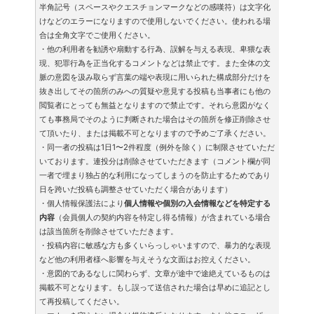
半角記号（スペースやクエスチョンマークなどの感嘆符）は文字化
けなどのエラーになりますので使用しないでください。使われる場
合は全角文字でご使用ください。
・他の利用者を勧誘や扇動する行為、誤解を与える表現、卑猥な表
現、犯罪行為を正当化するコメントなどは禁止です。また全体の文
脈の意図を汲み取らず言葉の端や表現に用いられた構成部分だけを
抜き出してその箇所のみへの質疑や意見する投稿も当事者にも他の
閲覧者にとっても無益となりますので禁止です。それら意図がなく
ても事務局でそのように判断された場合はその箇所を修正削除させ
て頂いたり、または掲載不可となりますので予めご了承ください。
・同一者の投稿は1日1〜2件程度（例外を除く）に制限させていただ
いております。連投分は削除させていただきます（コメント欄が同
一者で埋まり独占的な利用になってしまうのを防止するためであり
日を跨いだ投稿も調整させていただく場合があります）
・個人情報保護法により
個人情報や個別の入会情報などを特定する
内容
（会員個人の契約内容を特定し得る情報）が含まれている場合
は該当箇所を削除させていただきます。
・投稿内容に敏感な方も多くいらっしゃいますので、暴力的な表現
など他の利用者様へ影響を与えそうな文面はお控えください。
・意図的であるなしに関わらず、文章が途中で途絶えているものは
掲載不可となります。もし誤って送信された場合は早めに追記とし
て再投稿してください。