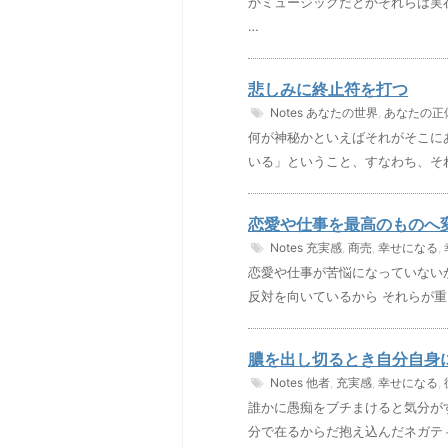
かミュージックだとかそれらは実
…
悲しみに終止符を打つ
Notes
あなたの世界
,
あなたの正
何が神秘かといえばそれがそこに
いる」ということ、すなわち、そ
恋愛や仕事を最高のものへ
Notes
充実感
,
商売
,
幸せになる
,
恋愛や仕事が苦悩になっていない
反対を向いているから それらが重
膿を出し切るとき自分自身
Notes
他者
,
充実感
,
幸せになる
,
誰かに愚痴をブチまけると気分が
分で在るからだ抱え込んだネガテ