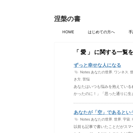
涅槃の書
HOME
はじめての方へ
手
「 愛 」 に関する一覧
ずっと幸せな人になる
Notes
あなたの世界
,
ワンネス
,
き方
,
苦悩
あなたはいつも悩みを抱えている
かったのに！」「思った通りに生
あなたが「空」であるとい
Notes
あなたの世界
,
世界
,
宇宙
,
以前も記事で書いたことだがスマ