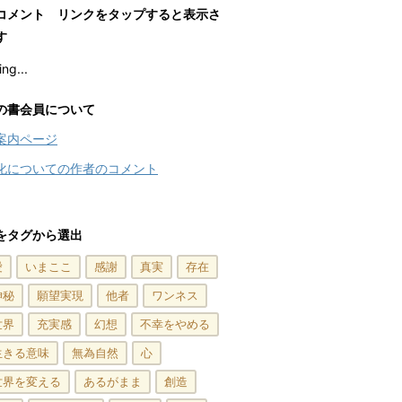
コメント リンクをタップすると表示さ
す
ng...
の書会員について
案内ページ
化についての作者のコメント
をタグから選出
愛
いまここ
感謝
真実
存在
神秘
願望実現
他者
ワンネス
世界
充実感
幻想
不幸をやめる
生きる意味
無為自然
心
世界を変える
あるがまま
創造