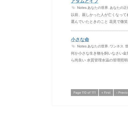
アダムとイブ
Notes
あなたの世界
,
あなたの正
以前、親しかった人が亡くなって
選んでいたときのこと 花見で微笑
小さな命
Notes
あなたの世界
,
ワンネス
,
何か小さな生き物を飼いなさい金
ら尚良い 水質管理水温の管理照明
Page 110 of 111
« First
‹ Previ