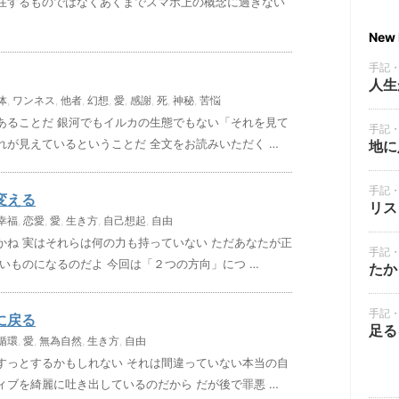
在するものではなくあくまでスマホ上の概念に過ぎない
New 
手記
人生
体
,
ワンネス
,
他者
,
幻想
,
愛
,
感謝
,
死
,
神秘
,
苦悩
あることだ 銀河でもイルカの生態でもない「それを見て
手記
れが見えているということだ 全文をお読みいただく …
地に
手記
変える
リス
幸福
,
恋愛
,
愛
,
生き方
,
自己想起
,
自由
かね 実はそれらは何の力も持っていない ただあなたが正
手記
いものになるのだよ 今回は「２つの方向」につ …
たか
手記
に戻る
足る
循環
,
愛
,
無為自然
,
生き方
,
自由
すっとするかもしれない それは間違っていない本当の自
ィブを綺麗に吐き出しているのだから だが後で罪悪 …