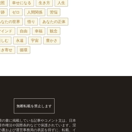
観照
幸せになる
生き方
人生
奇跡
ゼロ
人間関係
苦悩
あなたの世界
悟り
あなたの正体
マインド
自由
幸福
観念
楽しむ
永遠
宇宙
豊かさ
引き寄せ
循環
無断転載を禁止します
槃の書に掲載している記事やコメント文は、日本
著作権法や国際条約などで保護されています。涅
の書および運営事務局の承諾を得ずに、転載、イ