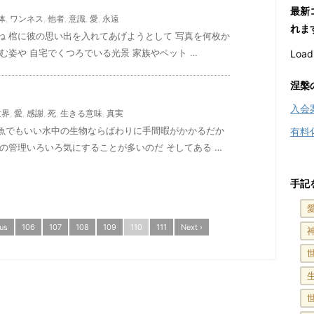
最新
体
,
ワンネス
,
他者
,
意識
,
愛
,
永遠
れま
ね 棺に彼の思い出を入れてあげようとして 写真を何枚か
む姿や 自宅でくつろでいる光景 家族やペット …
Loadi
涅槃
入会
世界
,
愛
,
感謝
,
死
,
生きる意味
,
真実
魚でもいい水中の生物ならばわりに手間暇がかかるだか
有料
の管理いろいろ気にすることが多いのだ そしてある …
手記
ous
106
107
108
109
110
111
Next ›