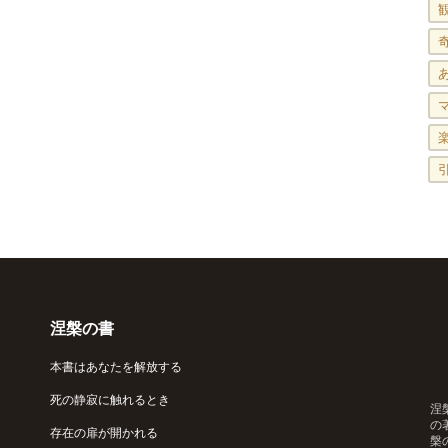
涅槃の書
本書はあなたを解放する
死の静寂に触れるとき
涅
の
存在の扉が開かれる
槃