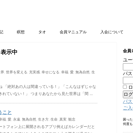
記
瞑想
タオ
会員マニュアル
入会について
会員
を表示中
ユー
世界
,
世界を変える
,
充実感
,
幸せになる
,
幸福
,
愛
,
無為自然
,
生
パス
ね 「絶対あの人は間違っている！」「こんなはずじゃな
ロ
きれていない！」 つまりあなたから見た世界は「間 …
パス
ご入
うこと
幸福
,
愛
,
永遠
,
無為自然
,
生き方
,
生命
,
真実
,
観念
困っ
何度も
ートフォン上に展開されるアプリ例えばカレンダーだと