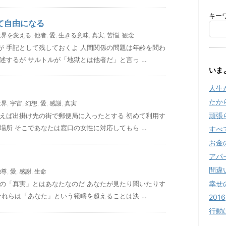
キー
て自由になる
世界を変える
,
他者
,
愛
,
生きる意味
,
真実
,
苦悩
,
観念
が 手記として残しておくよ 人間関係の問題は年齢を問わ
述するが サルトルが「地獄とは他者だ」と言っ …
いま
人生
たか
世界
,
宇宙
,
幻想
,
愛
,
感謝
,
真実
頑張
例えば出掛け先の街で郵便局に入ったとする 初めて利用す
場所 そこであなたは窓口の女性に対応してもら …
すべ
お金
アパ
間違
独尊
,
愛
,
感謝
,
生命
幸せ
世の「真実」とはあなたなのだ あなたが見たり聞いたりす
それらは「あなた」という範疇を超えることは決 …
2016
行動