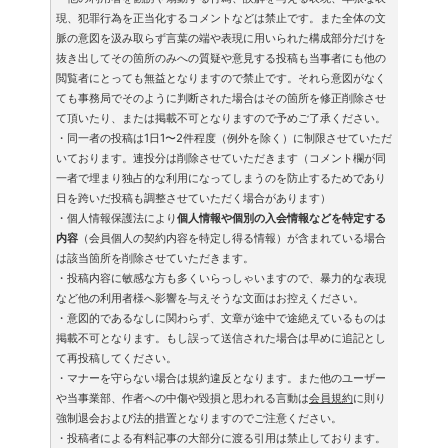
現、犯罪行為を正当化するコメントなどは禁止です。また全体の文
脈の意図を汲み取らず言葉の端や表現に用いられた構成部分だけを
抜き出してその箇所のみへの質疑や意見する投稿も当事者にも他の
閲覧者にとっても無益となりますので禁止です。それら意図がなく
ても事務局でそのように判断された場合はその箇所を修正削除させ
て頂いたり、または掲載不可となりますので予めご了承ください。
・同一者の投稿は1日1〜2件程度（例外を除く）に制限させていただ
いております。連投分は削除させていただきます（コメント欄が同
一者で埋まり独占的な利用になってしまうのを防止するためであり
日を跨いだ投稿も調整させていただく場合があります）
・個人情報保護法により
個人情報や個別の入会情報などを特定する
内容
（会員個人の契約内容を特定し得る情報）が含まれている場合
は該当箇所を削除させていただきます。
・投稿内容に敏感な方も多くいらっしゃいますので、暴力的な表現
など他の利用者様へ影響を与えそうな文面はお控えください。
・意図的であるなしに関わらず、文章が途中で途絶えているものは
掲載不可となります。もし誤って送信された場合は早めに追記とし
て再投稿してください。
・マナーを守らない場合は規約違反となります。また他のユーザー
や当事業部、作者への中傷や毀損と思われる言動は
会員規約
に則り
強制退会および法的措置となりますのでご注意ください。
・投稿者による有料記事の大部分に渡る引用は禁止しております。