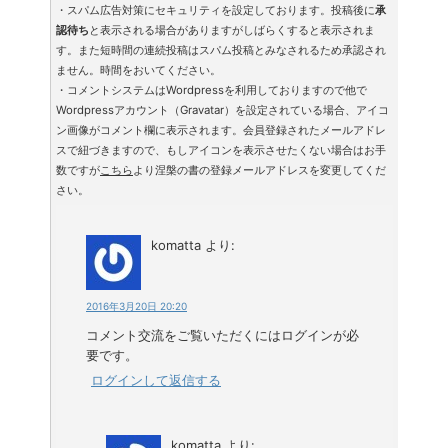
・スパム広告対策にセキュリティを設定しております。投稿後に
承
認待ち
と表示される場合がありますがしばらくすると表示されま
す。また短時間の連続投稿はスパム投稿とみなされるため承認され
ません。時間をおいてください。
・コメントシステムはWordpressを利用しておりますので他で
Wordpressアカウント（Gravatar）を設定されている場合、アイコ
ン画像がコメント欄に表示されます。会員登録されたメールアドレ
スで紐づきますので、もしアイコンを表示させたくない場合はお手
数ですが
こちら
より涅槃の書の登録メールアドレスを変更してくだ
さい。
komatta
より:
2016年3月20日 20:20
コメント交流をご覧いただくにはログインが必
要です。
ログインして返信する
komatta
より: