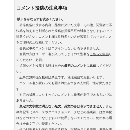
コメント投稿の注意事項
以下をかならずお読みください。
・公序良俗に反する内容、品性に欠いた文章、その他、閲覧者に不
快感を与えると判断された投稿は掲載不可の対象となりますのでご
留意ください。コメント欄は常時多くの方が閲覧しておりますこと
をご理解の上投稿してください。
・会員記事のコメントはログインしないと表示されません。
・会員の方はユーザー名が入ってしまうので別名を
こちらで申請
し
てください。必須。
・追記などを投稿する時は自分の
最初のコメントに返信
してくださ
い。
・記事に無関係な投稿は禁止です。良識範囲でお願いします。
・ハンドル名が変わっても固有idに基づき本人の同一性が保たれま
す。
・対応の状況によりすべてのコメントに作者が返信できるものでは
ありません。
・
規定の文字数に満たない短文、英文のみは表示できません。
また
半角記号（スペースやクエスチョンマークなどの感嘆符）は文字化
けなどのエラーになりますので使用しないでください。使われる場
合は全角文字でご使用ください。
・他の利用者を勧誘や扇動する行為、誤解を与える表現、卑猥な表