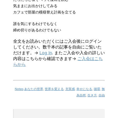
気ままにお出かけしてみる
カフェで部屋の模様替え計画を立てる
誰を気にするわけでもなく
締め切りがあるわけでもない
全文をお読みいただくにはご入会後にログイン
してください。数千本の記事を自由にご覧いた
だけます。→
Log In
. またご入会や入会の詳しい
内容はこちらから確認できます→
ご入会はこち
らから
Notes
あなたの世界
,
世界を変える
,
充実感
,
幸せになる
,
循環
,
無
為自然
,
生き方
,
自由