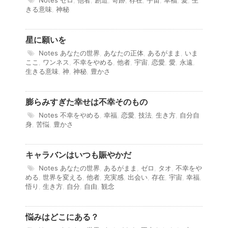
Notes
ゼロ
,
他者
,
創造
,
奇跡
,
存在
,
宇宙
,
幸福
,
愛
,
生
きる意味
,
神秘
星に願いを
Notes
あなたの世界
,
あなたの正体
,
あるがまま
,
いま
ここ
,
ワンネス
,
不幸をやめる
,
他者
,
宇宙
,
恋愛
,
愛
,
永遠
,
生きる意味
,
神
,
神秘
,
豊かさ
膨らみすぎた幸せは不幸そのもの
Notes
不幸をやめる
,
幸福
,
恋愛
,
技法
,
生き方
,
自分自
身
,
苦悩
,
豊かさ
キャラバンはいつも賑やかだ
Notes
あなたの世界
,
あるがまま
,
ゼロ
,
タオ
,
不幸をや
める
,
世界を変える
,
他者
,
充実感
,
出会い
,
存在
,
宇宙
,
幸福
,
悟り
,
生き方
,
自分
,
自由
,
観念
悩みはどこにある？