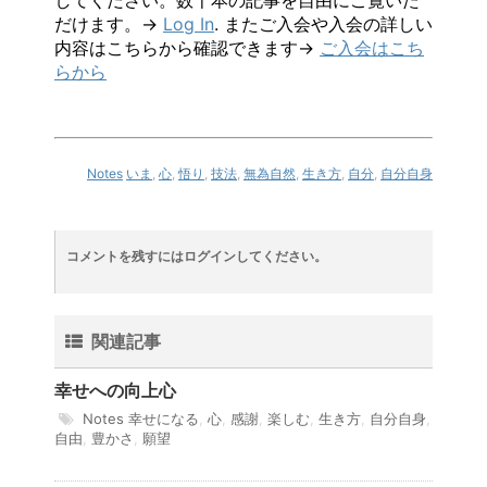
してください。数千本の記事を自由にご覧いた
だけます。→
Log In
. またご入会や入会の詳しい
内容はこちらから確認できます→
ご入会はこち
らから
Notes
いま
,
心
,
悟り
,
技法
,
無為自然
,
生き方
,
自分
,
自分自身
コメントを残すにはログインしてください。
関連記事
幸せへの向上心
Notes
幸せになる
,
心
,
感謝
,
楽しむ
,
生き方
,
自分自身
,
自由
,
豊かさ
,
願望