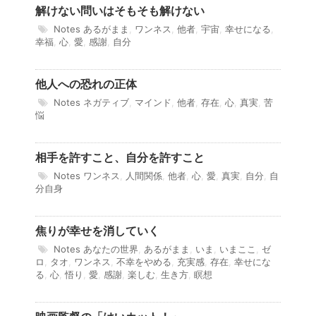
解けない問いはそもそも解けない
Notes
あるがまま
,
ワンネス
,
他者
,
宇宙
,
幸せになる
,
幸福
,
心
,
愛
,
感謝
,
自分
他人への恐れの正体
Notes
ネガティブ
,
マインド
,
他者
,
存在
,
心
,
真実
,
苦
悩
相手を許すこと、自分を許すこと
Notes
ワンネス
,
人間関係
,
他者
,
心
,
愛
,
真実
,
自分
,
自
分自身
焦りが幸せを消していく
Notes
あなたの世界
,
あるがまま
,
いま
,
いまここ
,
ゼ
ロ
,
タオ
,
ワンネス
,
不幸をやめる
,
充実感
,
存在
,
幸せにな
る
,
心
,
悟り
,
愛
,
感謝
,
楽しむ
,
生き方
,
瞑想