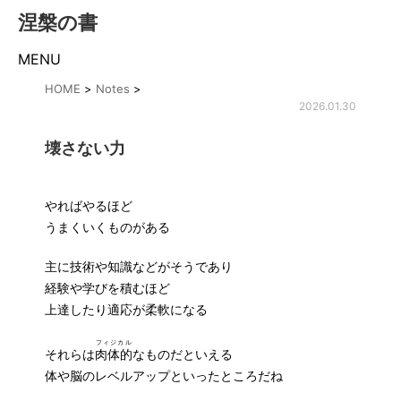
涅槃の書
MENU
HOME
>
Notes
>
2026.01.30
壊さない力
やればやるほど
うまくいくものがある
主に技術や知識などがそうであり
経験や学びを積むほど
上達したり適応が柔軟になる
フィジカル
それらは
肉体的
なものだといえる
体や脳のレベルアップといったところだね