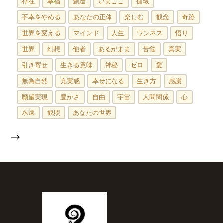
存在
幸福
創造
いまここ
循環
不幸をやめる
あなたの正体
楽しむ
観念
奇跡
世界を変える
マインド
人生
ワンネス
悟り
世界
幻想
他者
あるがまま
苦悩
真実
引き寄せ
生きる意味
神秘
ゼロ
愛
無為自然
充実感
幸せになる
生き方
感謝
願望実現
豊かさ
自由
宇宙
人間関係
心
永遠
観照
あなたの世界
-->