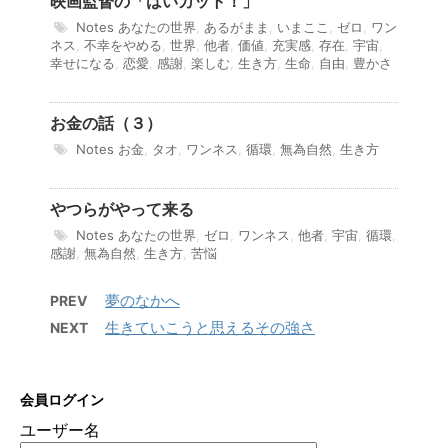
映画監督の「はいカット！」
Notes
あなたの世界
,
あるがまま
,
いまここ
,
ゼロ
,
ワン
ネス
,
不幸をやめる
,
世界
,
他者
,
価値
,
充実感
,
存在
,
宇宙
,
幸せになる
,
恋愛
,
感謝
,
楽しむ
,
生き方
,
生命
,
自由
,
豊かさ
お金の話（３）
Notes
お金
,
タオ
,
ワンネス
,
循環
,
無為自然
,
生き方
やつらがやって来る
Notes
あなたの世界
,
ゼロ
,
ワンネス
,
他者
,
宇宙
,
循環
,
感謝
,
無為自然
,
生き方
,
苦悩
夢のなかへ
PREV
生きていこうと思えるその強さ
NEXT
会員ログイン
ユーザー名