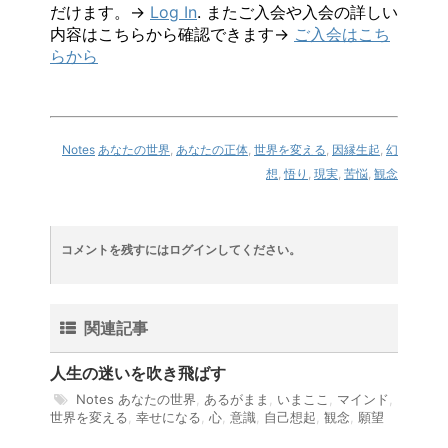
だけます。→
Log In
. またご入会や入会の詳しい
内容はこちらから確認できます→
ご入会はこち
らから
Notes
あなたの世界
,
あなたの正体
,
世界を変える
,
因縁生起
,
幻
想
,
悟り
,
現実
,
苦悩
,
観念
コメントを残すにはログインしてください。
関連記事
人生の迷いを吹き飛ばす
Notes
あなたの世界
,
あるがまま
,
いまここ
,
マインド
,
世界を変える
,
幸せになる
,
心
,
意識
,
自己想起
,
観念
,
願望