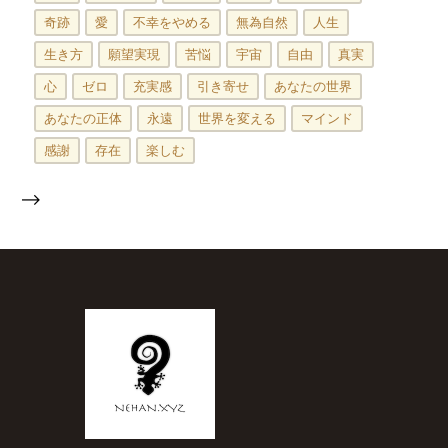
奇跡
愛
不幸をやめる
無為自然
人生
生き方
願望実現
苦悩
宇宙
自由
真実
心
ゼロ
充実感
引き寄せ
あなたの世界
あなたの正体
永遠
世界を変える
マインド
感謝
存在
楽しむ
-->