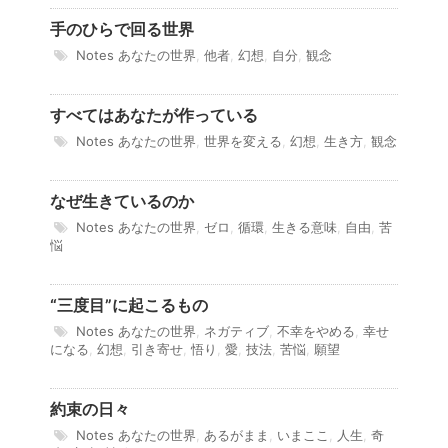
手のひらで回る世界
Notes
あなたの世界
,
他者
,
幻想
,
自分
,
観念
すべてはあなたが作っている
Notes
あなたの世界
,
世界を変える
,
幻想
,
生き方
,
観念
なぜ生きているのか
Notes
あなたの世界
,
ゼロ
,
循環
,
生きる意味
,
自由
,
苦
悩
“三度目”に起こるもの
Notes
あなたの世界
,
ネガティブ
,
不幸をやめる
,
幸せ
になる
,
幻想
,
引き寄せ
,
悟り
,
愛
,
技法
,
苦悩
,
願望
約束の日々
Notes
あなたの世界
,
あるがまま
,
いまここ
,
人生
,
奇