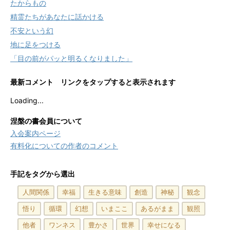
たからもの
精霊たちがあなたに話かける
不安という幻
地に足をつける
「目の前がパッと明るくなりました」
最新コメント リンクをタップすると表示されます
Loading...
涅槃の書会員について
入会案内ページ
有料化についての作者のコメント
手記をタグから選出
人間関係
幸福
生きる意味
創造
神秘
観念
悟り
循環
幻想
いまここ
あるがまま
観照
他者
ワンネス
豊かさ
世界
幸せになる