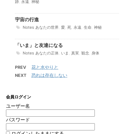
跡
,
永遠
,
神秘
宇宙の行進
Notes
あなたの世界
,
愛
,
死
,
永遠
,
生命
,
神秘
「いま」と友達になる
Notes
あなたの正体
,
いま
,
真実
,
観念
,
身体
花と水やりと
PREV
恐れは存在しない
NEXT
会員ログイン
ユーザー名
パスワード
ログインしたままにする