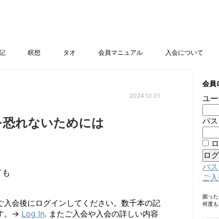
記
瞑想
タオ
会員マニュアル
入会について
会員
2024.10.01
ユー
を恐れないためには
パス
ロ
パス
ても
ご入
困っ
ご入会後にログインしてください。数千本の記
何度も
す。→
Log In
. またご入会や入会の詳しい内容