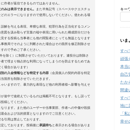
トに作者が返信できるものではありません。
文のみは表示できません。
また半角記号（スペースやクエスチョ
キー
などのエラーになりますので使用しないでください。使われる場
、誤解を与える表現、卑猥な表現、犯罪行為を正当化するコメン
の意図を汲み取らず言葉の端や表現に用いられた構成部分だけを
意見する投稿も当事者にも他の閲覧者にとっても無益となります
いま
も事務局でそのように判断された場合はその箇所を修正削除させ
ますので予めご了承ください。
すべ
例外を除く）に制限させていただいております。連投分は削除さ
頑張
一者で埋まり独占的な利用になってしまうのを防止するためであ
本当
だく場合があります）
個別の入会情報などを特定する内容
（会員個人の契約内容を特定
自己
該当箇所を削除させていただきます。
たか
しゃいますので、暴力的な表現など他の利用者様へ影響を与えそ
間違
章が途中で途絶えているものは掲載不可となります。もし誤って
すべ
再投稿してください。
地に
となります。また他のユーザーや当事業部、作者への中傷や毀損
「私
制退会および法的措置となりますのでご注意ください。
渡る引用は禁止しております。
幸せ
設定しております。投稿後に
承認待ち
と表示される場合がありま