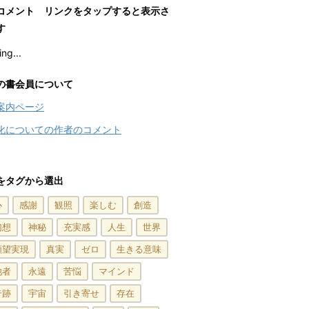
コメント リンクをタップすると表示さ
す
ng...
の書会員について
案内ページ
化についての作者のコメント
をタグから選出
心
感謝
観照
楽しむ
創造
幻想
神秘
充実感
人生
世界
願望実現
真実
ゼロ
生きる意味
他者
永遠
苦悩
マインド
奇跡
宇宙
引き寄せ
存在