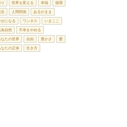
悟り
世界を変える
幸福
循環
観念
人間関係
あるがまま
幸せになる
ワンネス
いまここ
無為自然
不幸をやめる
あなたの世界
自由
豊かさ
愛
あなたの正体
生き方