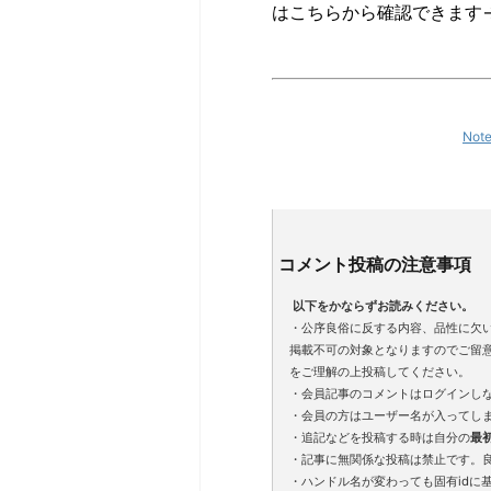
はこちらから確認できます
Not
コメント投稿の注意事項
以下をかならずお読みください。
・公序良俗に反する内容、品性に欠
掲載不可の対象となりますのでご留
をご理解の上投稿してください。
・会員記事のコメントはログインし
・会員の方はユーザー名が入ってし
・追記などを投稿する時は自分の
最
・記事に無関係な投稿は禁止です。
・ハンドル名が変わっても固有idに