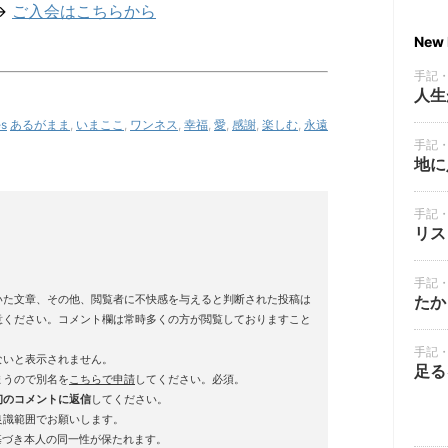
→
ご入会はこちらから
New 
手記
人生
es
あるがまま
,
いまここ
,
ワンネス
,
幸福
,
愛
,
感謝
,
楽しむ
,
永遠
手記
地に
手記
リス
手記
いた文章、その他、閲覧者に不快感を与えると判断された投稿は
たか
意ください。コメント欄は常時多くの方が閲覧しておりますこと
手記
ないと表示されません。
足る
まうので別名を
こちらで申請
してください。必須。
初のコメントに返信
してください。
良識範囲でお願いします。
基づき本人の同一性が保たれます。