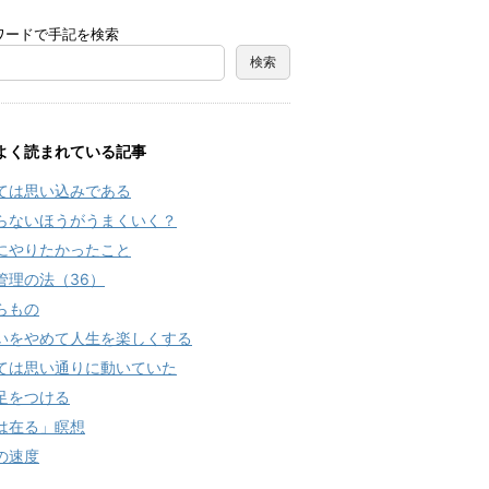
ワードで手記を検索
よく読まれている記事
ては思い込みである
らないほうがうまくいく？
にやりたかったこと
管理の法（36）
らもの
いをやめて人生を楽しくする
ては思い通りに動いていた
足をつける
は在る」瞑想
の速度