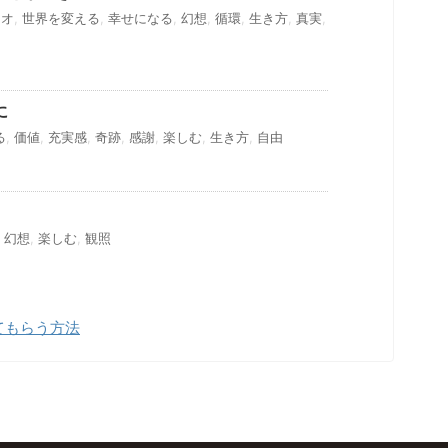
タオ
,
世界を変える
,
幸せになる
,
幻想
,
循環
,
生き方
,
真実
,
に
る
,
価値
,
充実感
,
奇跡
,
感謝
,
楽しむ
,
生き方
,
自由
,
幻想
,
楽しむ
,
観照
てもらう方法