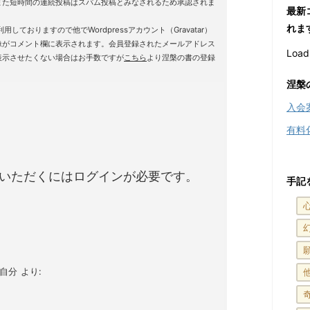
また短時間の連続投稿はスパム投稿とみなされるため承認されま
最新
れま
用しておりますので他でWordpressアカウント（Gravatar）
像がコメント欄に表示されます。会員登録されたメールアドレス
Loadi
表示させたくない場合はお手数ですが
こちら
より涅槃の書の登録
。
涅槃
入会
有料
いただくにはログインが必要です。
手記
-自分
より: