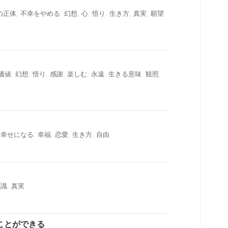
の正体
,
不幸をやめる
,
幻想
,
心
,
悟り
,
生き方
,
真実
,
願望
価値
,
幻想
,
悟り
,
感謝
,
楽しむ
,
永遠
,
生きる意味
,
観照
,
,
幸せになる
,
幸福
,
恋愛
,
生き方
,
自由
意識
,
真実
ことができる