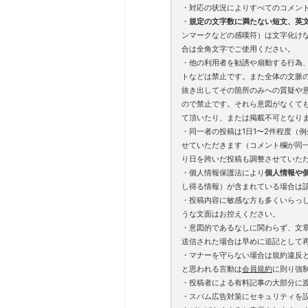
・対応の状況によりすべてのコメン
・
規定の文字数に満たない短文、英
ンマークなどの感嘆符）は文字化け
合は全角文字でご使用ください。
・他の利用者を勧誘や扇動する行為
トなどは禁止です。また全体の文脈
抜き出してその箇所のみへの質疑や
ので禁止です。それら意図がなくて
て頂いたり、または掲載不可となり
・同一者の投稿は1日1〜2件程度（
せていただきます（コメント欄が同
り日を跨いだ投稿も調整させていた
・個人情報保護法により
個人情報や
し得る情報）が含まれている場合は
・投稿内容に敏感な方も多くいらっ
うな文面はお控えください。
・意図的であるなしに関わらず、文
送信された場合は早めに追記として
・マナーを守らない場合は規約違反
と思われる言動は
会員規約
に則り強
・投稿者による有料記事の大部分に
・スパム広告対策にセキュリティを