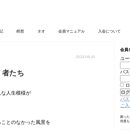
記
瞑想
タオ
会員マニュアル
入会について
会員
2023.09.30
ユー
く者たち
パス
ロ
んな人生模様が
パス
ご入
困っ
何度も
ることのなかった風景を