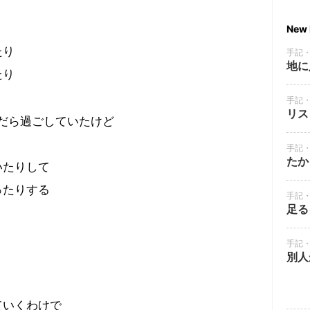
New 
たり
手記
地に
たり
手記
リス
だら過ごしていたけど
手記
たか
いたりして
ったりする
手記
足る
手記
別人
ていくわけで