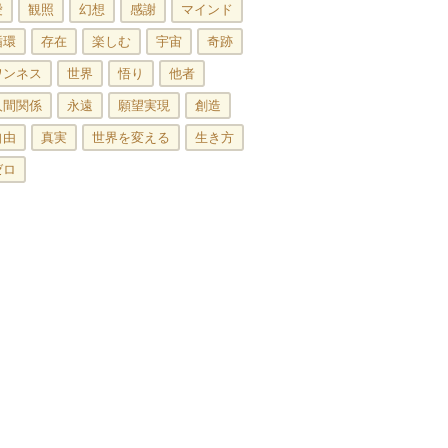
愛
観照
幻想
感謝
マインド
循環
存在
楽しむ
宇宙
奇跡
ワンネス
世界
悟り
他者
人間関係
永遠
願望実現
創造
自由
真実
世界を変える
生き方
ゼロ