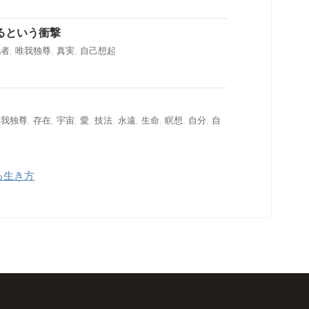
るという衝撃
他者
,
唯我独尊
,
真実
,
自己想起
唯我独尊
,
存在
,
宇宙
,
愛
,
技法
,
永遠
,
生命
,
瞑想
,
自分
,
自
る生き方