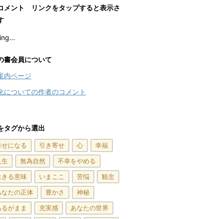
コメント リンクをタップすると表示さ
す
ng...
の書会員について
案内ページ
化についての作者のコメント
をタグから選出
幸せになる
引き寄せ
心
幸福
人生
無為自然
不幸をやめる
生きる意味
いまここ
苦悩
観念
あなたの正体
豊かさ
神秘
あるがまま
充実感
あなたの世界