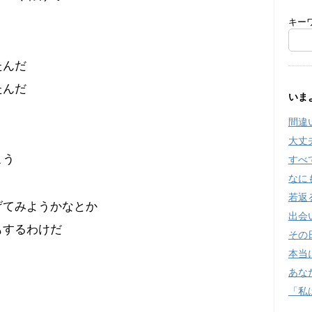
キー
たんだ
たんだ
いま
間違
大丈
こう
すべ
なに
若返
げてみようかなとか
出会
もするわけだ
その
本当
あな
「私