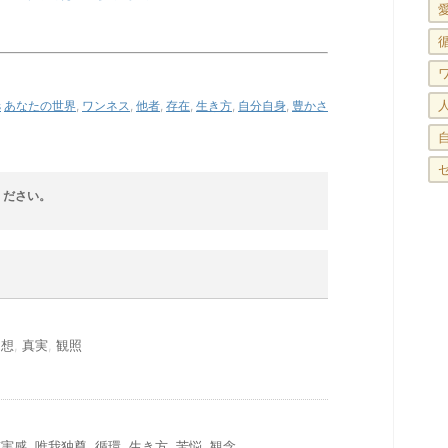
s
あなたの世界
,
ワンネス
,
他者
,
存在
,
生き方
,
自分自身
,
豊かさ
ください。
幻想
,
真実
,
観照
充実感
,
唯我独尊
,
循環
,
生き方
,
苦悩
,
観念