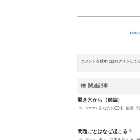
Note
コメントを残すにはログインして
関連記事
覗き穴から（前編）
Notes
あなたの正体
,
他者
,
問題ごとはなぜ起こる？
Notes
タオ
,
世界を変える
,