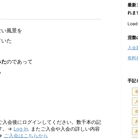
最新
れま
Loadi
ない風景を
涅槃
ていた
入会
有料
みた
のであって
る
手記
ご入会後にログインしてください。数千本の記
す。→
Log In
. またご入会や入会の詳しい内容
→
ご入会はこちらから