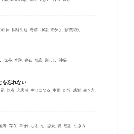
の正体
,
因縁生起
,
奇跡
,
神秘
,
豊かさ
,
願望実現
こ
,
世界
,
奇跡
,
存在
,
感謝
,
楽しむ
,
神秘
とを忘れない
世界
,
他者
,
充実感
,
幸せになる
,
幸福
,
幻想
,
感謝
,
生き方
,
他者
,
存在
,
幸せになる
,
心
,
恋愛
,
愛
,
感謝
,
生き方