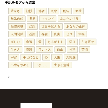
手記をタグから選出
豊かさ
観照
他者
観念
創造
循環
無為自然
世界
マインド
あなたの世界
願望実現
幻想
世界を変える
あなたの正体
人間関係
感謝
存在
真実
ゼロ
幸福
楽しむ
永遠
愛
あるがまま
悟り
引き寄せ
生き方
奇跡
ワンネス
自由
神秘
苦悩
宇宙
幸せになる
心
人生
充実感
不幸をやめる
いまここ
生きる意味
-->