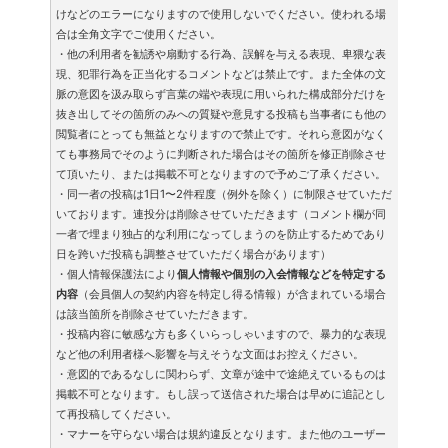
けなどのエラーになりますので使用しないでください。使われる場
合は全角文字でご使用ください。
・他の利用者を勧誘や扇動する行為、誤解を与える表現、卑猥な表
現、犯罪行為を正当化するコメントなどは禁止です。また全体の文
脈の意図を汲み取らず言葉の端や表現に用いられた構成部分だけを
抜き出してその箇所のみへの質疑や意見する投稿も当事者にも他の
閲覧者にとっても無益となりますので禁止です。それら意図がなく
ても事務局でそのように判断された場合はその箇所を修正削除させ
て頂いたり、または掲載不可となりますので予めご了承ください。
・同一者の投稿は1日1〜2件程度（例外を除く）に制限させていただ
いております。連投分は削除させていただきます（コメント欄が同
一者で埋まり独占的な利用になってしまうのを防止するためであり
日を跨いだ投稿も調整させていただく場合があります）
・個人情報保護法により
個人情報や個別の入会情報などを特定する
内容
（会員個人の契約内容を特定し得る情報）が含まれている場合
は該当箇所を削除させていただきます。
・投稿内容に敏感な方も多くいらっしゃいますので、暴力的な表現
など他の利用者様へ影響を与えそうな文面はお控えください。
・意図的であるなしに関わらず、文章が途中で途絶えているものは
掲載不可となります。もし誤って送信された場合は早めに追記とし
て再投稿してください。
・マナーを守らない場合は規約違反となります。また他のユーザー