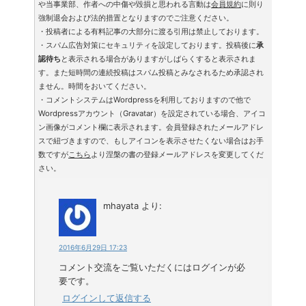
や当事業部、作者への中傷や毀損と思われる言動は
会員規約
に則り
強制退会および法的措置となりますのでご注意ください。
・投稿者による有料記事の大部分に渡る引用は禁止しております。
・スパム広告対策にセキュリティを設定しております。投稿後に
承
認待ち
と表示される場合がありますがしばらくすると表示されま
す。また短時間の連続投稿はスパム投稿とみなされるため承認され
ません。時間をおいてください。
・コメントシステムはWordpressを利用しておりますので他で
Wordpressアカウント（Gravatar）を設定されている場合、アイコ
ン画像がコメント欄に表示されます。会員登録されたメールアドレ
スで紐づきますので、もしアイコンを表示させたくない場合はお手
数ですが
こちら
より涅槃の書の登録メールアドレスを変更してくだ
さい。
mhayata
より:
2016年6月29日 17:23
コメント交流をご覧いただくにはログインが必
要です。
ログインして返信する