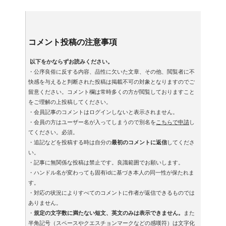
コメント投稿の注意事項
以下をかならずお読みください。
・公序良俗に反する内容、品性に欠いた文章、その他、閲覧者に不
快感を与えると判断された投稿は掲載不可の対象となりますのでご
留意ください。コメント欄は常時多くの方が閲覧しておりますこと
をご理解の上投稿してください。
・会員記事のコメントはログインしないと表示されません。
・会員の方はユーザー名が入ってしまうので別名を
こちらで申請
し
てください。必須。
・追記などを投稿する時は自分の
最初のコメントに返信
してくださ
い。
・記事に無関係な投稿は禁止です。良識範囲でお願いします。
・ハンドル名が変わっても固有idに基づき本人の同一性が保たれま
す。
・対応の状況によりすべてのコメントに作者が返信できるものでは
ありません。
・
規定の文字数に満たない短文、英文のみは表示できません。
また
半角記号（スペースやクエスチョンマークなどの感嘆符）は文字化