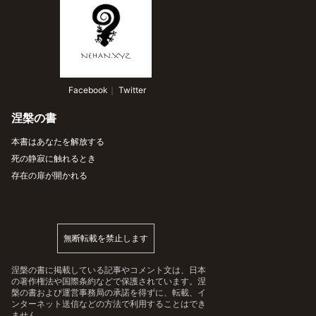
 Facebook
｜
 Twitter
涅槃の書
本書はあなたを解放する
死の静寂に触れるとき
存在の扉が開かれる
無断転載を禁止します
涅槃の書に掲載している記事やコメント文は、日本
の著作権法や国際条約などで保護されています。涅
槃の書および運営事務局の承諾を得ずに、転載、イ
ンターネット送信などの方法で利用することはでき
ません。