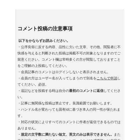
コメント投稿の注意事項
以下をかならずお読みください。
・公序良俗に反する内容、品性に欠いた文章、その他、閲覧者に不
快感を与えると判断された投稿は掲載不可の対象となりますのでご
留意ください。コメント欄は常時多くの方が閲覧しておりますこと
をご理解の上投稿してください。
・会員記事のコメントはログインしないと表示されません。
・会員の方はユーザー名が入ってしまうので別名を
こちらで申請
し
てください。必須。
・追記などを投稿する時は自分の
最初のコメントに返信
してくださ
い。
・記事に無関係な投稿は禁止です。良識範囲でお願いします。
・ハンドル名が変わっても固有idに基づき本人の同一性が保たれま
す。
・対応の状況によりすべてのコメントに作者が返信できるものでは
ありません。
・
規定の文字数に満たない短文、英文のみは表示できません。
また