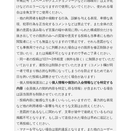
半角記号（スペースやクエスチョンマークなどの感嘆符）は文字化
けなどのエラーになりますので使用しないでください。使われる場
合は全角文字でご使用ください。
・他の利用者を勧誘や扇動する行為、誤解を与える表現、卑猥な表
現、犯罪行為を正当化するコメントなどは禁止です。また全体の文
脈の意図を汲み取らず言葉の端や表現に用いられた構成部分だけを
抜き出してその箇所のみへの質疑や意見する投稿も当事者にも他の
閲覧者にとっても無益となりますので禁止です。それら意図がなく
ても事務局でそのように判断された場合はその箇所を修正削除させ
て頂いたり、または掲載不可となりますので予めご了承ください。
・同一者の投稿は1日1〜2件程度（例外を除く）に制限させていただ
いております。連投分は削除させていただきます（コメント欄が同
一者で埋まり独占的な利用になってしまうのを防止するためであり
日を跨いだ投稿も調整させていただく場合があります）
・個人情報保護法により
個人情報や個別の入会情報などを特定する
内容
（会員個人の契約内容を特定し得る情報）が含まれている場合
は該当箇所を削除させていただきます。
・投稿内容に敏感な方も多くいらっしゃいますので、暴力的な表現
など他の利用者様へ影響を与えそうな文面はお控えください。
・意図的であるなしに関わらず、文章が途中で途絶えているものは
掲載不可となります。もし誤って送信された場合は早めに追記とし
て再投稿してください。
・マナーを守らない場合は規約違反となります。また他のユーザー