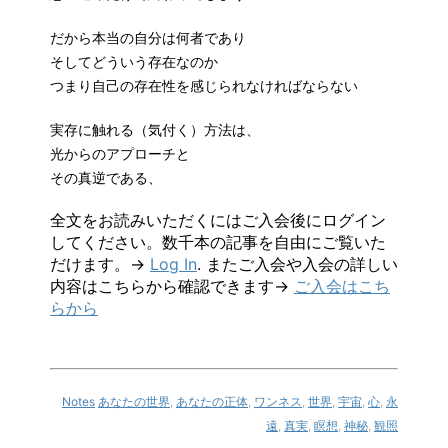
だから本当の自分は何者であり
そしてどういう存在なのか
つまり自己の存在性を感じられなければならない
実存に触れる（気付く）方法は、
光からのアプローチと
その真逆である、
全文をお読みいただくにはご入会後にログイン
してください。数千本の記事を自由にご覧いた
だけます。→
Log In
. またご入会や入会の詳しい
内容はこちらから確認できます→
ご入会はこち
らから
Notes
あなたの世界
,
あなたの正体
,
ワンネス
,
世界
,
宇宙
,
心
,
永
遠
,
真実
,
瞑想
,
神秘
,
観照