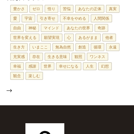
豊かさ
ゼロ
悟り
苦悩
あなたの正体
真実
愛
宇宙
引き寄せ
不幸をやめる
人間関係
自由
神秘
マインド
あなたの世界
奇跡
世界を変える
願望実現
心
あるがまま
他者
生き方
いまここ
無為自然
創造
循環
永遠
充実感
存在
生きる意味
観照
ワンネス
幸福
感謝
世界
幸せになる
人生
幻想
観念
楽しむ
-->