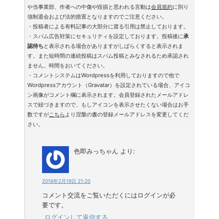
や当事業部、作者への中傷や毀損と思われる言動は
会員規約
に則り
強制退会および法的措置となりますのでご注意ください。
・投稿者による有料記事の大部分に渡る引用は禁止しております。
・スパム広告対策にセキュリティを設定しております。投稿後に
承
認待ち
と表示される場合がありますがしばらくすると表示されま
す。また短時間の連続投稿はスパム投稿とみなされるため承認され
ません。時間をおいてください。
・コメントシステムはWordpressを利用しておりますので他で
Wordpressアカウント（Gravatar）を設定されている場合、アイコ
ン画像がコメント欄に表示されます。会員登録されたメールアドレ
スで紐づきますので、もしアイコンを表示させたくない場合はお手
数ですが
こちら
より涅槃の書の登録メールアドレスを変更してくだ
さい。
色即みっちゃん
より:
2016年2月19日 21:20
コメント交流をご覧いただくにはログインが必
要です。
ログインして返信する