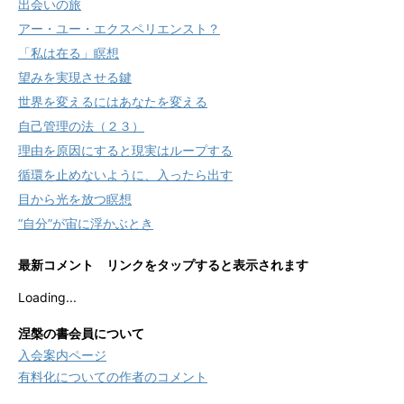
出会いの旅
アー・ユー・エクスペリエンスト？
「私は在る」瞑想
望みを実現させる鍵
世界を変えるにはあなたを変える
自己管理の法（２３）
理由を原因にすると現実はループする
循環を止めないように、入ったら出す
目から光を放つ瞑想
“自分”が宙に浮かぶとき
最新コメント リンクをタップすると表示されます
Loading...
涅槃の書会員について
入会案内ページ
有料化についての作者のコメント