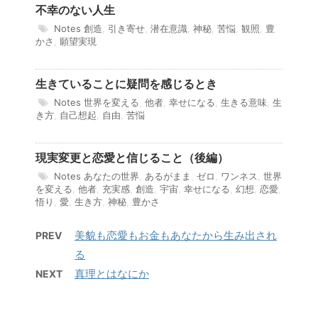
不幸のない人生
Notes
創造
,
引き寄せ
,
潜在意識
,
神秘
,
苦悩
,
観照
,
豊
かさ
,
願望実現
生きていることに疑問を感じるとき
Notes
世界を変える
,
他者
,
幸せになる
,
生きる意味
,
生
き方
,
自己想起
,
自由
,
苦悩
現実変更と恋愛と信じること（後編）
Notes
あなたの世界
,
あるがまま
,
ゼロ
,
ワンネス
,
世界
を変える
,
他者
,
充実感
,
創造
,
宇宙
,
幸せになる
,
幻想
,
恋愛
,
悟り
,
愛
,
生き方
,
神秘
,
豊かさ
美貌も恋愛もお金もあなたから生み出され
PREV
る
真理とはなにか
NEXT