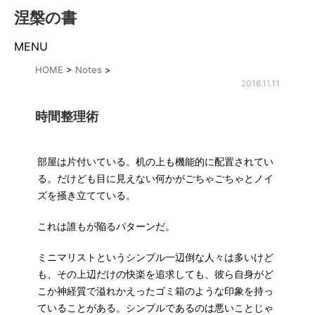
涅槃の書
MENU
HOME
>
Notes
>
2016.11.11
時間整理術
部屋は片付いている。机の上も機能的に配置されてい
る。だけども目に見えない何かがごちゃごちゃとノイ
ズを掻き立てている。
これは誰もが陥るパターンだ。
ミニマリストというシンプル一辺倒な人々は多いけど
も、その上辺だけの快楽を追求しても、彼ら自身がど
こか神経質で溢れかえったゴミ箱のような印象を持っ
ていることがある。シンプルであるのは悪いことじゃ