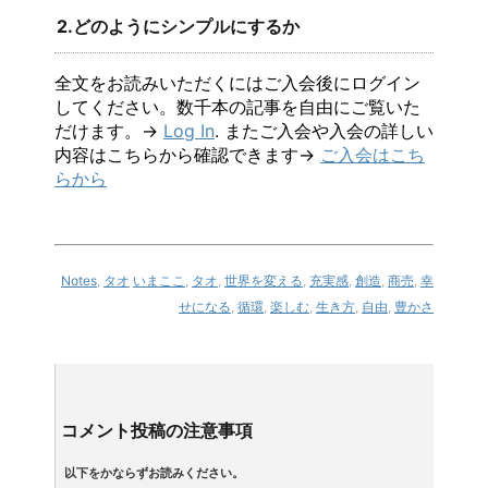
2.どのようにシンプルにするか
全文をお読みいただくにはご入会後にログイン
してください。数千本の記事を自由にご覧いた
だけます。→
Log In
. またご入会や入会の詳しい
内容はこちらから確認できます→
ご入会はこち
らから
Notes
,
タオ
いまここ
,
タオ
,
世界を変える
,
充実感
,
創造
,
商売
,
幸
せになる
,
循環
,
楽しむ
,
生き方
,
自由
,
豊かさ
コメント投稿の注意事項
以下をかならずお読みください。