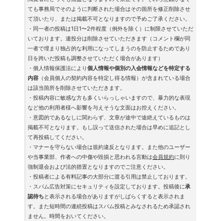
ても事務局でそのように判断された場合はその箇所を修正削除させ
て頂いたり、または掲載不可となりますので予めご了承ください。
・同一者の投稿は1日1〜2件程度（例外を除く）に制限させていただ
いております。連投分は削除させていただきます（コメント欄が同
一者で埋まり独占的な利用になってしまうのを防止するためであり
日を跨いだ投稿も調整させていただく場合があります）
・個人情報保護法により
個人情報や個別の入会情報などを特定する
内容
（会員個人の契約内容を特定し得る情報）が含まれている場合
は該当箇所を削除させていただきます。
・投稿内容に敏感な方も多くいらっしゃいますので、暴力的な表現
など他の利用者様へ影響を与えそうな文面はお控えください。
・意図的であるなしに関わらず、文章が途中で途絶えているものは
掲載不可となります。もし誤って送信された場合は早めに追記とし
て再投稿してください。
・マナーを守らない場合は規約違反となります。また他のユーザー
や当事業部、作者への中傷や毀損と思われる言動は
会員規約
に則り
強制退会および法的措置となりますのでご注意ください。
・投稿者による有料記事の大部分に渡る引用は禁止しております。
・スパム広告対策にセキュリティを設定しております。投稿後に
承
認待ち
と表示される場合がありますがしばらくすると表示されま
す。また短時間の連続投稿はスパム投稿とみなされるため承認され
ません。時間をおいてください。