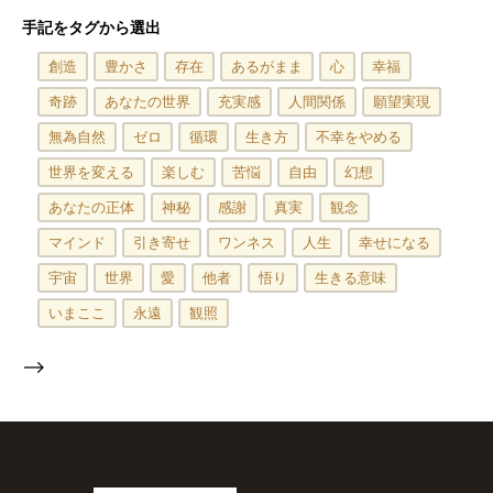
手記をタグから選出
創造
豊かさ
存在
あるがまま
心
幸福
奇跡
あなたの世界
充実感
人間関係
願望実現
無為自然
ゼロ
循環
生き方
不幸をやめる
世界を変える
楽しむ
苦悩
自由
幻想
あなたの正体
神秘
感謝
真実
観念
マインド
引き寄せ
ワンネス
人生
幸せになる
宇宙
世界
愛
他者
悟り
生きる意味
いまここ
永遠
観照
-->