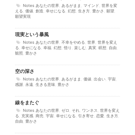
Notes
あなたの世界
,
あるがまま
,
マインド
,
世界を変
える
,
価値
,
創造
,
幸せになる
,
幻想
,
生き方
,
豊かさ
,
願望
,
願望実現
現実という暴風
Notes
あなたの世界
,
不幸をやめる
,
世界
,
世界を変え
る
,
幸せになる
,
幸福
,
幻想
,
悟り
,
楽しむ
,
真実
,
瞑想
,
自由
,
観照
,
豊かさ
空の深さ
Notes
あなたの世界
,
あるがまま
,
価値
,
出会い
,
宇宙
,
感謝
,
永遠
,
生きる意味
,
豊かさ
線をまたぐ
Notes
あなたの世界
,
ゼロ
,
それ
,
ワンネス
,
世界を変え
る
,
充実感
,
商売
,
宇宙
,
幸せになる
,
引き寄せ
,
恋愛
,
生き方
,
自由
,
豊かさ