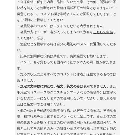
・公序良俗に反する内容、品性に欠いた文章、その他、閲覧者に不
快感を与えると判断された投稿は掲載不可の対象となりますのでご
留意ください。コメント欄は常時多くの方が閲覧しておりますこと
をご理解の上投稿してください。
・会員記事のコメントはログインしないと表示されません。
・会員の方はユーザー名が入ってしまうので別名を
こちらで申請
し
てください。必須。
・追記などを投稿する時は自分の
最初のコメントに返信
してくださ
い。
・記事に無関係な投稿は禁止です。良識範囲でお願いします。
・ハンドル名が変わっても固有idに基づき本人の同一性が保たれま
す。
・対応の状況によりすべてのコメントに作者が返信できるものでは
ありません。
・
規定の文字数に満たない短文、英文のみは表示できません。
また
半角記号（スペースやクエスチョンマークなどの感嘆符）は文字化
けなどのエラーになりますので使用しないでください。使われる場
合は全角文字でご使用ください。
・他の利用者を勧誘や扇動する行為、誤解を与える表現、卑猥な表
現、犯罪行為を正当化するコメントなどは禁止です。また全体の文
脈の意図を汲み取らず言葉の端や表現に用いられた構成部分だけを
抜き出してその箇所のみへの質疑や意見する投稿も当事者にも他の
閲覧者にとっても無益となりますので禁止です。それら意図がなく