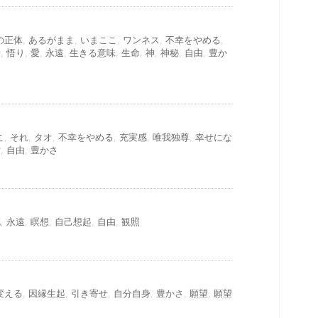
の正体
,
あるがまま
,
いまここ
,
ワンネス
,
不幸をやめる
,
愛
,
悟り
,
愛
,
永遠
,
生きる意味
,
生命
,
神
,
神秘
,
自由
,
豊か
こ
,
それ
,
タオ
,
不幸をやめる
,
充実感
,
唯我独尊
,
幸せにな
方
,
自由
,
豊かさ
死
,
永遠
,
瞑想
,
自己想起
,
自由
,
観照
変える
,
因縁生起
,
引き寄せ
,
自分自身
,
豊かさ
,
願望
,
願望