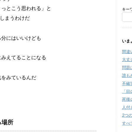
きっとこう思われる」と
キー
てしまうわけだ
る分にはいいけども
いま
間違
にみえてることになる
大丈
問題
誰も
鬼をみているんだ
不確
「目
死後
人付
2つ
る場所
すべ