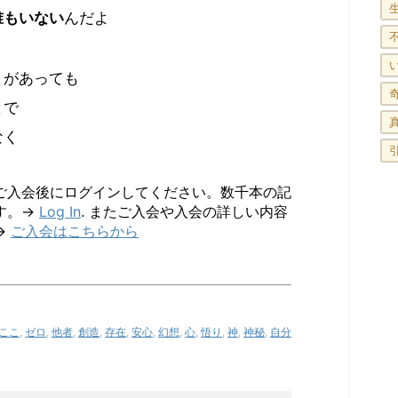
誰もいない
んだよ
とがあっても
とで
なく
ご入会後にログインしてください。数千本の記
す。→
Log In
. またご入会や入会の詳しい内容
→
ご入会はこちらから
ここ
,
ゼロ
,
他者
,
創造
,
存在
,
安心
,
幻想
,
心
,
悟り
,
神
,
神秘
,
自分