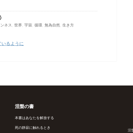
う
ワンネス
,
世界
,
宇宙
,
循環
,
無為自然
,
生き方
ているように
涅槃の書
本書はあなたを解放する
死の静寂に触れるとき
涅