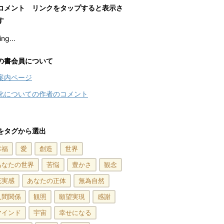
コメント リンクをタップすると表示さ
す
ng...
の書会員について
案内ページ
化についての作者のコメント
をタグから選出
幸福
愛
創造
世界
あなたの世界
苦悩
豊かさ
観念
充実感
あなたの正体
無為自然
人間関係
観照
願望実現
感謝
マインド
宇宙
幸せになる