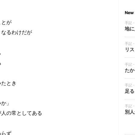
New 
ことが
手記
地に
くなるわけだが
手記
リス
も
も
手記
たか
いたとき
手記
足る
いか」
手記
別人
が人の常としてある
わらず