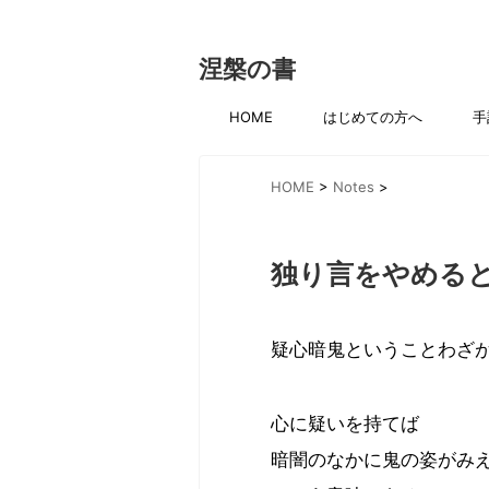
涅槃の書
HOME
はじめての方へ
手
HOME
>
Notes
>
独り言をやめる
疑心暗鬼ということわざ
心に疑いを持てば
暗闇のなかに鬼の姿がみ