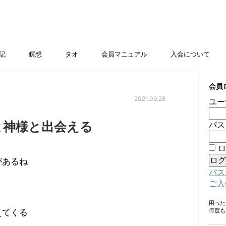
記
瞑想
タオ
会員マニュアル
入会について
会員
2021.09.28
ユー
と神様と出会える
パス
ロ
があるね
パス
ご入
困っ
何度も
えてくる