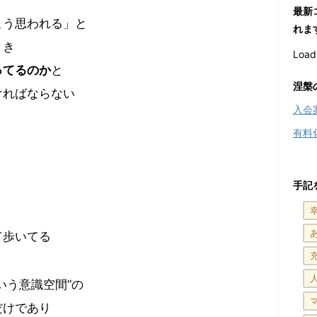
最新
こう思われる」と
れま
とき
Loadi
ってるのか
と
涅槃
ければならない
入会
有料
手記
て歩いてる
いう意識空間”の
だけであり