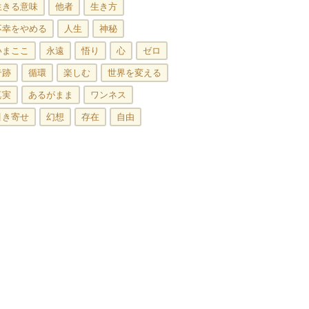
生きる意味
他者
生き方
不幸をやめる
人生
神秘
いまここ
永遠
悟り
心
ゼロ
奇跡
循環
楽しむ
世界を変える
真実
あるがまま
ワンネス
引き寄せ
幻想
存在
自由