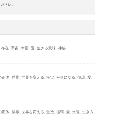
ください。
,
存在
,
宇宙
,
幸福
,
愛
,
生きる意味
,
神秘
の正体
,
世界
,
世界を変える
,
宇宙
,
幸せになる
,
循環
,
愛
,
の正体
,
世界
,
世界を変える
,
創造
,
循環
,
愛
,
永遠
,
生き方
,