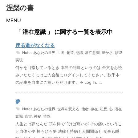
涅槃の書
MENU
「 潜在意識 」 に関する一覧を表示中
戻る道がなくなる
Notes
あなたの世界
,
世界
,
創造
,
意識
,
潜在意識
,
豊かさ
,
願望
実現
何かを目指しているとき 本当の到達というのは 全文をお読
みいただくにはご入会後にログインしてください。数千本
の記事を自由にご覧いただけます。→ Log In. …
夢
Notes
あなたの世界
,
世界を変える
,
他者
,
存在
,
幻想
,
心
,
潜在
意識
,
真実
,
神秘
,
苦悩
人生とは夢なんだ 頭を棒で叩けば痛いが その痛いというこ
と自体が夢 棒も頭も夢 法律も持病も人間関係も 食事も睡