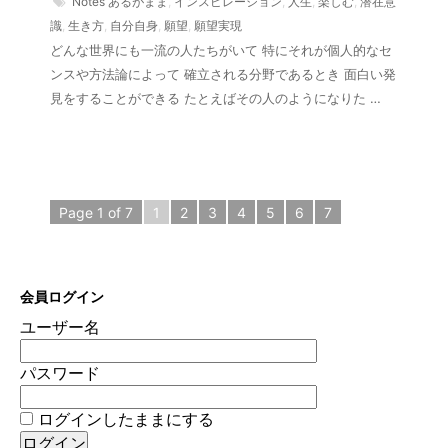
Notes
あるがまま
,
インスピレーション
,
人生
,
楽しむ
,
潜在意
識
,
生き方
,
自分自身
,
願望
,
願望実現
どんな世界にも一流の人たちがいて 特にそれが個人的なセ
ンスや方法論によって 確立される分野であるとき 面白い発
見をすることができる たとえばその人のようになりた …
Page 1 of 7
1
2
3
4
5
6
7
会員ログイン
ユーザー名
パスワード
ログインしたままにする