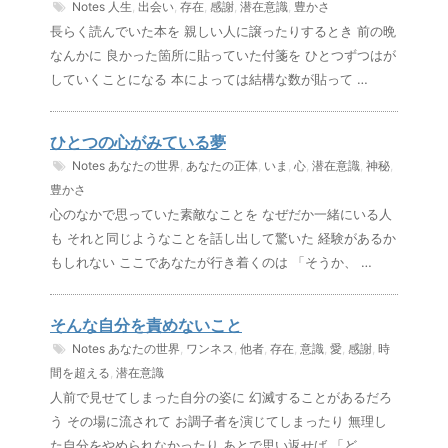
Notes
人生
,
出会い
,
存在
,
感謝
,
潜在意識
,
豊かさ
長らく読んでいた本を 親しい人に譲ったりするとき 前の晩
なんかに 良かった箇所に貼っていた付箋を ひとつずつはが
していくことになる 本によっては結構な数が貼って …
ひとつの心がみている夢
Notes
あなたの世界
,
あなたの正体
,
いま
,
心
,
潜在意識
,
神秘
,
豊かさ
心のなかで思っていた素敵なことを なぜだか一緒にいる人
も それと同じようなことを話し出して驚いた 経験があるか
もしれない ここであなたが行き着くのは 「そうか、 …
そんな自分を責めないこと
Notes
あなたの世界
,
ワンネス
,
他者
,
存在
,
意識
,
愛
,
感謝
,
時
間を超える
,
潜在意識
人前で見せてしまった自分の姿に 幻滅することがあるだろ
う その場に流されて お調子者を演じてしまったり 無理し
た自分をやめられなかったり あとで思い返せば 「ど …