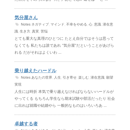
気分屋さん
Notes
ネガティブ
,
マインド
,
不幸をやめる
,
心
,
意識
,
潜在意
識
,
生き方
,
真実
,
苦悩
とても重大な真理のひとつに たとえ自分ではそうは思って
なくても 私たちは誰であれ “気分屋”だということがあげら
れる だがそれはよくいわ …
乗り越えたハードル
Notes
あなたの世界
,
人生
,
引き寄せ
,
楽しむ
,
潜在意識
,
願望
実現
人生には時折 本気で乗り越えなければならないハードルが
やってくる もちろん学生なら期末試験や部活だったり 社会
に出れば就職や結婚やら 一般的なものはいろいろあ …
卓越する者