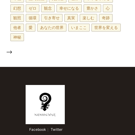
幻想
ゼロ
観念
幸せになる
豊かさ
心
観照
循環
引き寄せ
真実
楽しむ
奇跡
他者
愛
あなたの世界
いまここ
世界を変える
神秘
-->
 Facebook
｜
 Twitter