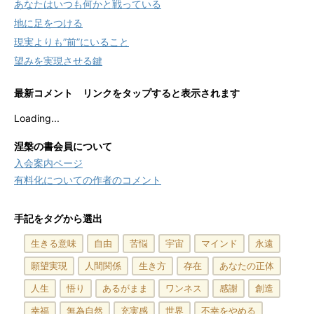
あなたはいつも何かと戦っている
地に足をつける
現実よりも”前”にいること
望みを実現させる鍵
最新コメント リンクをタップすると表示されます
Loading...
涅槃の書会員について
入会案内ページ
有料化についての作者のコメント
手記をタグから選出
生きる意味
自由
苦悩
宇宙
マインド
永遠
願望実現
人間関係
生き方
存在
あなたの正体
人生
悟り
あるがまま
ワンネス
感謝
創造
幸福
無為自然
充実感
世界
不幸をやめる