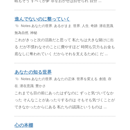
眠もそう すべてが夢 罪をおかせば罰せられ 自分 …
進んでないのに整っていく
Notes
あなたの世界
,
あるがまま
,
世界
,
人生
,
奇跡
,
潜在意識
,
無為自然
,
神秘
これがきっと次の活路だと思って 私たちは大きな賭けに出
る だが不慣れなそのことに費やすほど 時間も労力もお金も
底なしに奪われていく だからそれを支えるために だ …
あなたの知る世界
Notes
あなたの世界
,
あなたの正体
,
世界を変える
,
創造
,
存
在
,
潜在意識
,
豊かさ
これまでも目の前にあったはずなのに ずっと気づいてなか
った そんなことがあったりするのは そもそも気づくことが
できなかったからにある 私たちの認識というものは …
心の本棚