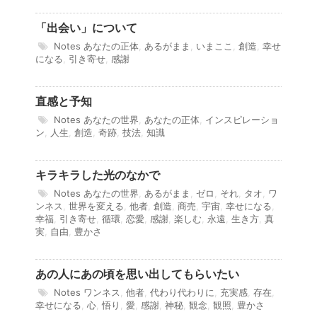
「出会い」について
Notes
あなたの正体
,
あるがまま
,
いまここ
,
創造
,
幸せ
になる
,
引き寄せ
,
感謝
直感と予知
Notes
あなたの世界
,
あなたの正体
,
インスピレーショ
ン
,
人生
,
創造
,
奇跡
,
技法
,
知識
キラキラした光のなかで
Notes
あなたの世界
,
あるがまま
,
ゼロ
,
それ
,
タオ
,
ワ
ンネス
,
世界を変える
,
他者
,
創造
,
商売
,
宇宙
,
幸せになる
,
幸福
,
引き寄せ
,
循環
,
恋愛
,
感謝
,
楽しむ
,
永遠
,
生き方
,
真
実
,
自由
,
豊かさ
あの人にあの頃を思い出してもらいたい
Notes
ワンネス
,
他者
,
代わり代わりに
,
充実感
,
存在
,
幸せになる
,
心
,
悟り
,
愛
,
感謝
,
神秘
,
観念
,
観照
,
豊かさ