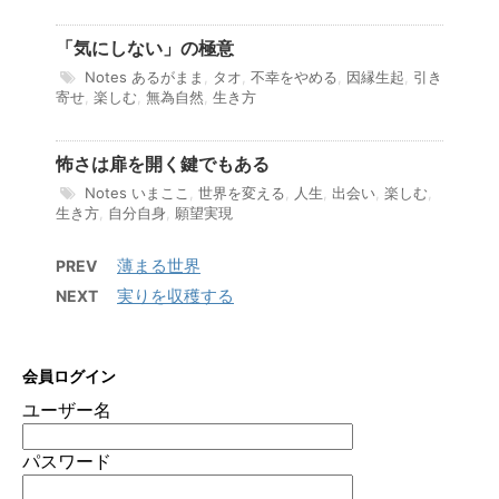
「気にしない」の極意
Notes
あるがまま
,
タオ
,
不幸をやめる
,
因縁生起
,
引き
寄せ
,
楽しむ
,
無為自然
,
生き方
怖さは扉を開く鍵でもある
Notes
いまここ
,
世界を変える
,
人生
,
出会い
,
楽しむ
,
生き方
,
自分自身
,
願望実現
薄まる世界
PREV
実りを収穫する
NEXT
会員ログイン
ユーザー名
パスワード