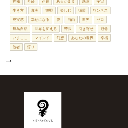
神秘
奇跡
存在
あるがまま
感謝
宇宙
生き方
真実
観照
楽しむ
循環
ワンネス
充実感
幸せになる
愛
自由
世界
ゼロ
無為自然
世界を変える
苦悩
引き寄せ
観念
いまここ
マインド
幻想
あなたの世界
幸福
他者
悟り
-->