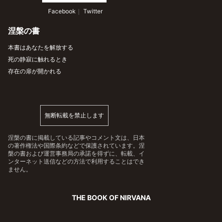
 Facebook
｜
 Twitter
涅槃の書
本書はあなたを解放する
死の静寂に触れるとき
存在の扉が開かれる
無断転載を禁止します
涅槃の書に掲載している記事やコメント文は、日本
の著作権法や国際条約などで保護されています。涅
槃の書および運営事務局の承諾を得ずに、転載、イ
ンターネット送信などの方法で利用することはでき
ません。
THE BOOK OF NIRVANA