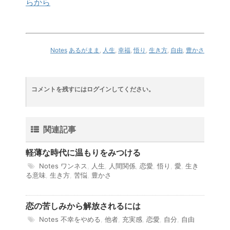
らから
Notes
あるがまま
,
人生
,
幸福
,
悟り
,
生き方
,
自由
,
豊かさ
コメントを残すにはログインしてください。
関連記事
軽薄な時代に温もりをみつける
Notes
ワンネス
,
人生
,
人間関係
,
恋愛
,
悟り
,
愛
,
生き
る意味
,
生き方
,
苦悩
,
豊かさ
恋の苦しみから解放されるには
Notes
不幸をやめる
,
他者
,
充実感
,
恋愛
,
自分
,
自由