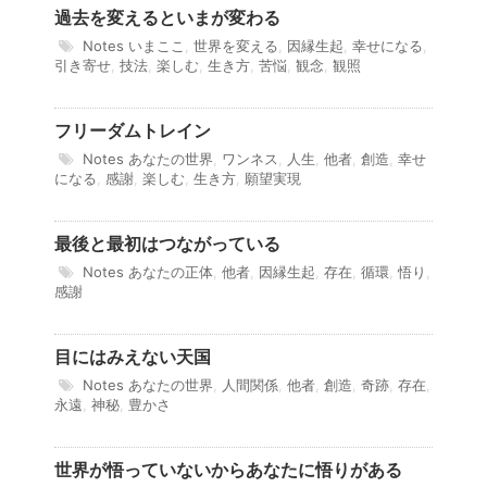
過去を変えるといまが変わる
Notes
いまここ
,
世界を変える
,
因縁生起
,
幸せになる
,
引き寄せ
,
技法
,
楽しむ
,
生き方
,
苦悩
,
観念
,
観照
フリーダムトレイン
Notes
あなたの世界
,
ワンネス
,
人生
,
他者
,
創造
,
幸せ
になる
,
感謝
,
楽しむ
,
生き方
,
願望実現
最後と最初はつながっている
Notes
あなたの正体
,
他者
,
因縁生起
,
存在
,
循環
,
悟り
,
感謝
目にはみえない天国
Notes
あなたの世界
,
人間関係
,
他者
,
創造
,
奇跡
,
存在
,
永遠
,
神秘
,
豊かさ
世界が悟っていないからあなたに悟りがある