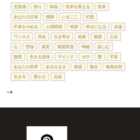
充実感
悟り
幸福
世界を変える
世界
あなたの正体
感謝
いまここ
幻想
不幸をやめる
人間関係
奇跡
幸せになる
永遠
ワンネス
存在
引き寄せ
他者
循環
人生
心
苦悩
真実
願望実現
神秘
楽しむ
観照
生きる意味
マインド
ゼロ
愛
宇宙
あなたの世界
あるがまま
創造
観念
無為自然
生き方
豊かさ
自由
-->