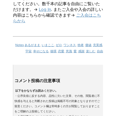
してください。数千本の記事を自由にご覧いた
だけます。→
Log In
. またご入会や入会の詳しい
内容はこちらから確認できます→
ご入会はこち
らから
Notes
あるがまま
,
いまここ
,
ゼロ
,
ワンネス
,
他者
,
価値
,
充実感
,
宇宙
,
幸せになる
,
循環
,
恋愛
,
意識
,
愛
,
感謝
,
楽しむ
,
自由
コメント投稿の注意事項
以下をかならずお読みください。
・公序良俗に反する内容、品性に欠いた文章、その他、閲覧者に不
快感を与えると判断された投稿は掲載不可の対象となりますのでご
留意ください。コメント欄は常時多くの方が閲覧しておりますこと
をご理解の上投稿してください。