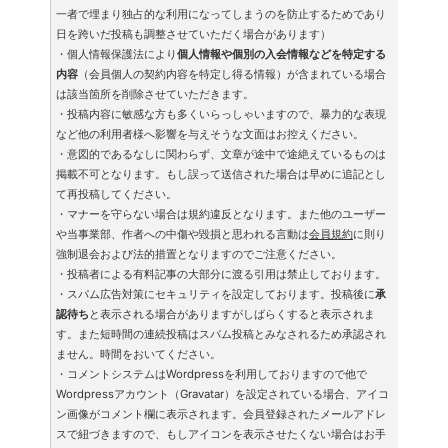
一者で埋まり独占的な利用になってしまうのを防止するためであり
日を跨いだ投稿も調整させていただく場合があります）
・個人情報保護法により
個人情報や個別の入会情報などを特定する
内容
（会員個人の契約内容を特定し得る情報）が含まれている場合
は該当箇所を削除させていただきます。
・投稿内容に敏感な方も多くいらっしゃいますので、暴力的な表現
など他の利用者様へ影響を与えそうな文面はお控えください。
・意図的であるなしに関わらず、文章が途中で途絶えているものは
掲載不可となります。もし誤って送信された場合は早めに追記とし
て再投稿してください。
・マナーを守らない場合は規約違反となります。また他のユーザー
や当事業部、作者への中傷や毀損と思われる言動は
会員規約
に則り
強制退会および法的措置となりますのでご注意ください。
・投稿者による有料記事の大部分に渡る引用は禁止しております。
・スパム広告対策にセキュリティを設定しております。投稿後に
承
認待ち
と表示される場合がありますがしばらくすると表示されま
す。また短時間の連続投稿はスパム投稿とみなされるため承認され
ません。時間をおいてください。
・コメントシステムはWordpressを利用しておりますので他で
Wordpressアカウント（Gravatar）を設定されている場合、アイコ
ン画像がコメント欄に表示されます。会員登録されたメールアドレ
スで紐づきますので、もしアイコンを表示させたくない場合はお手