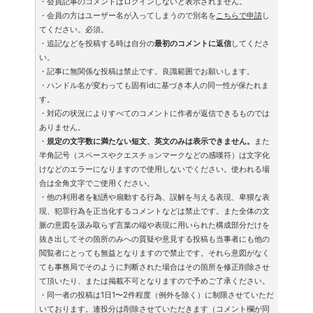
・会員記事のコメントはログインしないと表示されません。
・会員の方はユーザー名が入ってしまうので別名を
こちらで申請
し
てください。必須。
・追記などを投稿する時は自分の
最初のコメントに返信
してくださ
い。
・記事に無関係な投稿は禁止です。良識範囲でお願いします。
・ハンドル名が変わっても固有idに基づき本人の同一性が保たれま
す。
・対応の状況によりすべてのコメントに作者が返信できるものでは
ありません。
・
規定の文字数に満たない短文、英文のみは表示できません。
また
半角記号（スペースやクエスチョンマークなどの感嘆符）は文字化
けなどのエラーになりますので使用しないでください。使われる場
合は全角文字でご使用ください。
・他の利用者を勧誘や扇動する行為、誤解を与える表現、卑猥な表
現、犯罪行為を正当化するコメントなどは禁止です。また全体の文
脈の意図を汲み取らず言葉の端や表現に用いられた構成部分だけを
抜き出してその箇所のみへの質疑や意見する投稿も当事者にも他の
閲覧者にとっても無益となりますので禁止です。それら意図がなく
ても事務局でそのように判断された場合はその箇所を修正削除させ
て頂いたり、または掲載不可となりますので予めご了承ください。
・同一者の投稿は1日1〜2件程度（例外を除く）に制限させていただ
いております。連投分は削除させていただきます（コメント欄が同