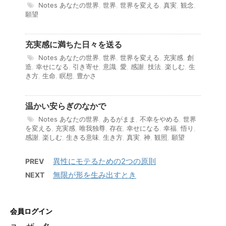
Notes
あなたの世界
,
世界
,
世界を変える
,
真実
,
観念
,
願望
充実感に満ちた日々を送る
Notes
あなたの世界
,
世界
,
世界を変える
,
充実感
,
創
造
,
幸せになる
,
引き寄せ
,
意識
,
愛
,
感謝
,
技法
,
楽しむ
,
生
き方
,
生命
,
瞑想
,
豊かさ
温かい安らぎのなかで
Notes
あなたの世界
,
あるがまま
,
不幸をやめる
,
世界
を変える
,
充実感
,
唯我独尊
,
存在
,
幸せになる
,
幸福
,
悟り
,
感謝
,
楽しむ
,
生きる意味
,
生き方
,
真実
,
神
,
観照
,
願望
異性にモテるための2つの原則
PREV
無限が形を生み出すとき
NEXT
会員ログイン