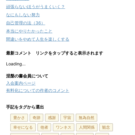
頑張らないほうがうまくいく？
なにもしない努力
自己管理の法（36）
本当にやりたかったこと
間違いをやめて人生を楽しくする
最新コメント リンクをタップすると表示されます
Loading...
涅槃の書会員について
入会案内ページ
有料化についての作者のコメント
手記をタグから選出
豊かさ
奇跡
感謝
宇宙
無為自然
幸せになる
他者
ワンネス
人間関係
観念