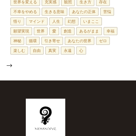
世界を変える
充実感
観照
生き方
存在
不幸をやめる
生きる意味
あなたの正体
苦悩
悟り
マインド
人生
幻想
いまここ
願望実現
世界
愛
創造
あるがまま
幸福
神秘
循環
引き寄せ
あなたの世界
ゼロ
楽しむ
自由
真実
永遠
心
-->