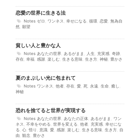
恋愛の世界に生きる法
Notes
ゼロ
,
ワンネス
,
幸せになる
,
循環
,
恋愛
,
無為自
然
,
願望
貧しい人と豊かな人
Notes
あなたの世界
,
あるがまま
,
人生
,
充実感
,
奇跡
,
存在
,
幸福
,
感謝
,
楽しむ
,
生きる意味
,
生き方
,
神秘
,
豊かさ
夏のまぶしい光に包まれて
Notes
ワンネス
,
他者
,
存在
,
愛
,
死
,
永遠
,
生命
,
癒し
,
神秘
恐れを捨てると世界が実現する
Notes
あなたの世界
,
あなたの正体
,
あるがまま
,
ワン
ネス
,
不幸をやめる
,
世界を変える
,
他者
,
充実感
,
幸せにな
る
,
心
,
悟り
,
意識
,
愛
,
感謝
,
楽しむ
,
生きる意味
,
生き方
,
自
由
,
観念
,
豊かさ