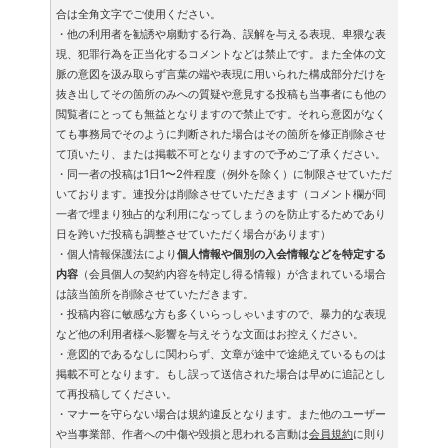
合は全角文字でご使用ください。
・他の利用者を勧誘や扇動する行為、誤解を与える表現、卑猥な表
現、犯罪行為を正当化するコメントなどは禁止です。また全体の文
脈の意図を汲み取らず言葉の端や表現に用いられた構成部分だけを
抜き出してその箇所のみへの質疑や意見する投稿も当事者にも他の
閲覧者にとっても無益となりますので禁止です。それら意図がなく
ても事務局でそのように判断された場合はその箇所を修正削除させ
て頂いたり、または掲載不可となりますので予めご了承ください。
・同一者の投稿は1日1〜2件程度（例外を除く）に制限させていただ
いております。連投分は削除させていただきます（コメント欄が同
一者で埋まり独占的な利用になってしまうのを防止するためであり
日を跨いだ投稿も調整させていただく場合があります）
・個人情報保護法により
個人情報や個別の入会情報などを特定する
内容
（会員個人の契約内容を特定し得る情報）が含まれている場合
は該当箇所を削除させていただきます。
・投稿内容に敏感な方も多くいらっしゃいますので、暴力的な表現
など他の利用者様へ影響を与えそうな文面はお控えください。
・意図的であるなしに関わらず、文章が途中で途絶えているものは
掲載不可となります。もし誤って送信された場合は早めに追記とし
て再投稿してください。
・マナーを守らない場合は規約違反となります。また他のユーザー
や当事業部、作者への中傷や毀損と思われる言動は
会員規約
に則り