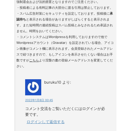
強制退会および法的措置となりますのでご注意ください。
・投稿者による有料記事の大部分に渡る引用は禁止しております。
・スパム広告対策にセキュリティを設定しております。投稿後に
承
認待ち
と表示される場合がありますがしばらくすると表示されま
す。また短時間の連続投稿はスパム投稿とみなされるため承認され
ません。時間をおいてください。
・コメントシステムはWordpressを利用しておりますので他で
Wordpressアカウント（Gravatar）を設定されている場合、アイコ
ン画像がコメント欄に表示されます。会員登録されたメールアドレ
スで紐づきますので、もしアイコンを表示させたくない場合はお手
数ですが
こちら
より涅槃の書の登録メールアドレスを変更してくだ
さい。
buruku10
より:
2022年1月8日 00:45
コメント交流をご覧いただくにはログインが必
要です。
ログインして返信する