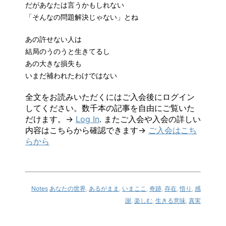
だがあなたは言うかもしれない
「そんなの問題解決じゃない」とね
あの許せない人は
結局のうのうと生きてるし
あの大きな損失も
いまだ補われたわけではない
全文をお読みいただくにはご入会後にログイン
してください。数千本の記事を自由にご覧いた
だけます。→
Log In
. またご入会や入会の詳しい
内容はこちらから確認できます→
ご入会はこち
らから
Notes
あなたの世界
,
あるがまま
,
いまここ
,
奇跡
,
存在
,
悟り
,
感
謝
,
楽しむ
,
生きる意味
,
真実