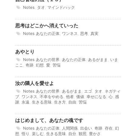
Notes
,
タオ
,
マインドハック
思考はどこかへ消えていった
Notes
あなたの正体
,
ワンネス
,
思考
,
真実
あやとり
Notes
あなたの世界
,
あなたの正体
,
あるがまま
,
いま
ここ
,
奇跡
,
幻想
,
愛
,
苦悩
汝の隣人を愛せよ
Notes
あなたの世界
,
あるがまま
,
エゴ
,
タオ
,
ネガティ
ブ
,
ワンネス
,
不幸をやめる
,
他者
,
価値
,
幸せになる
,
心
,
感
謝
,
永遠
,
生きる意味
,
生き方
,
自由
,
苦悩
はじめまして、あなたの魂です
Notes
あなたの正体
,
人間関係
,
出会い
,
奇跡
,
存在
,
幻
想
,
悟り
,
楽しむ
,
生きる意味
,
自分
,
観照
,
豊かさ