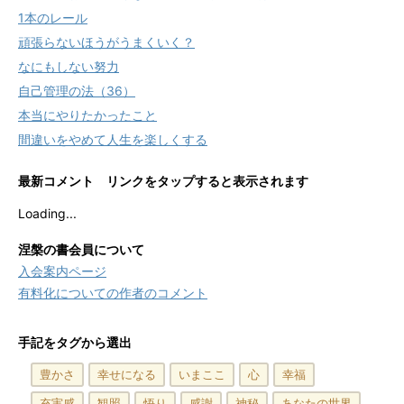
1本のレール
頑張らないほうがうまくいく？
なにもしない努力
自己管理の法（36）
本当にやりたかったこと
間違いをやめて人生を楽しくする
最新コメント リンクをタップすると表示されます
Loading...
涅槃の書会員について
入会案内ページ
有料化についての作者のコメント
手記をタグから選出
豊かさ
幸せになる
いまここ
心
幸福
充実感
観照
悟り
感謝
神秘
あなたの世界