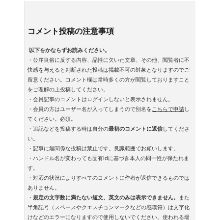
コメント投稿の注意事項
以下をかならずお読みください。
・公序良俗に反する内容、品性に欠いた文章、その他、閲覧者に不
快感を与えると判断された投稿は掲載不可の対象となりますのでご
留意ください。コメント欄は常時多くの方が閲覧しておりますこと
をご理解の上投稿してください。
・会員記事のコメントはログインしないと表示されません。
・会員の方はユーザー名が入ってしまうので別名を
こちらで申請
し
てください。必須。
・追記などを投稿する時は自分の
最初のコメントに返信
してくださ
い。
・記事に無関係な投稿は禁止です。良識範囲でお願いします。
・ハンドル名が変わっても固有idに基づき本人の同一性が保たれま
す。
・対応の状況によりすべてのコメントに作者が返信できるものでは
ありません。
・
規定の文字数に満たない短文、英文のみは表示できません。
また
半角記号（スペースやクエスチョンマークなどの感嘆符）は文字化
けなどのエラーになりますので使用しないでください。使われる場