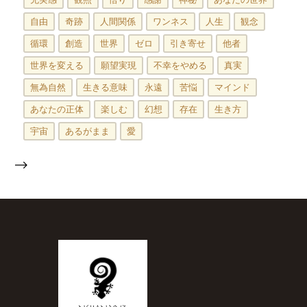
自由
奇跡
人間関係
ワンネス
人生
観念
循環
創造
世界
ゼロ
引き寄せ
他者
世界を変える
願望実現
不幸をやめる
真実
無為自然
生きる意味
永遠
苦悩
マインド
あなたの正体
楽しむ
幻想
存在
生き方
宇宙
あるがまま
愛
-->