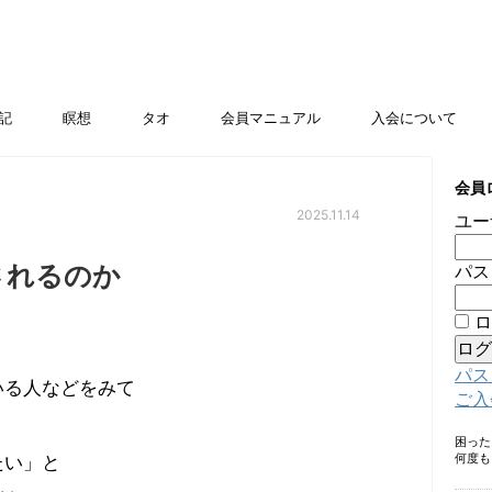
記
瞑想
タオ
会員マニュアル
入会について
会員
2025.11.14
ユー
されるのか
パス
ロ
パス
いる人などをみて
ご入
困っ
何度も
たい」と