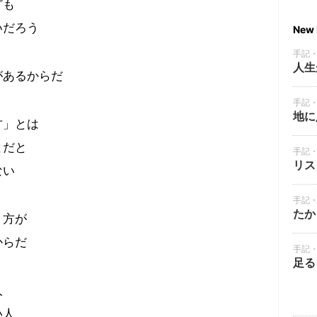
ども
いだろう
New 
手記
人生
があるからだ
手記
地に
方」とは
とだと
手記
リス
ない
手記
たか
り方が
からだ
手記
足る
人
い人