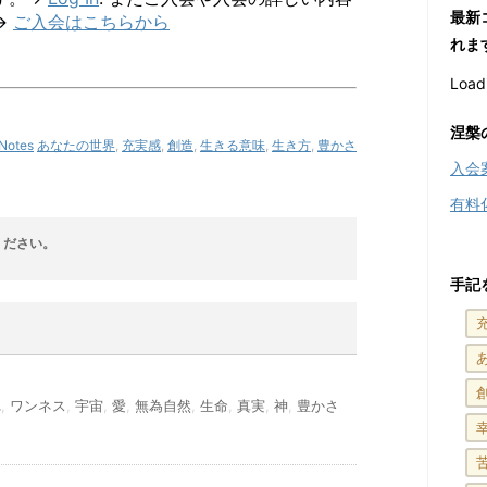
最新
→
ご入会はこちらから
れま
Loadi
涅槃
Notes
あなたの世界
,
充実感
,
創造
,
生きる意味
,
生き方
,
豊かさ
入会
有料
ください。
手記
れ
,
ワンネス
,
宇宙
,
愛
,
無為自然
,
生命
,
真実
,
神
,
豊かさ