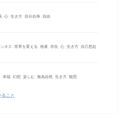
係
,
心
,
生き方
,
自分自身
,
自由
ワンネス
,
世界を変える
,
他者
,
存在
,
心
,
生き方
,
自己想起
オ
,
幸福
,
幻想
,
楽しむ
,
無為自然
,
生き方
,
観照
いること