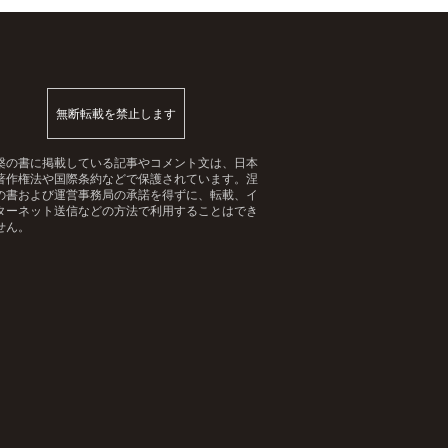
無断転載を禁止します
槃の書に掲載している記事やコメント文は、日本
著作権法や国際条約などで保護されています。涅
の書および運営事務局の承諾を得ずに、転載、イ
ターネット送信などの方法で利用することはでき
せん。