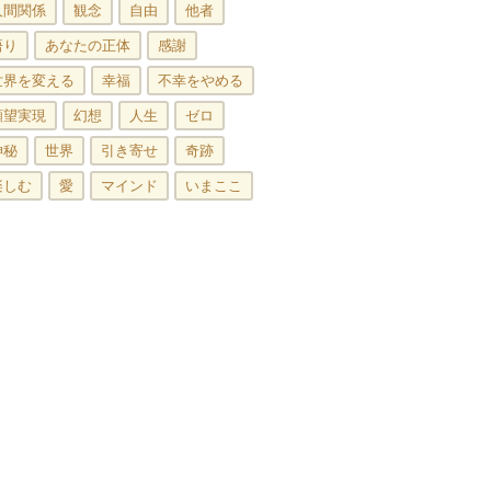
人間関係
観念
自由
他者
悟り
あなたの正体
感謝
世界を変える
幸福
不幸をやめる
願望実現
幻想
人生
ゼロ
神秘
世界
引き寄せ
奇跡
楽しむ
愛
マインド
いまここ