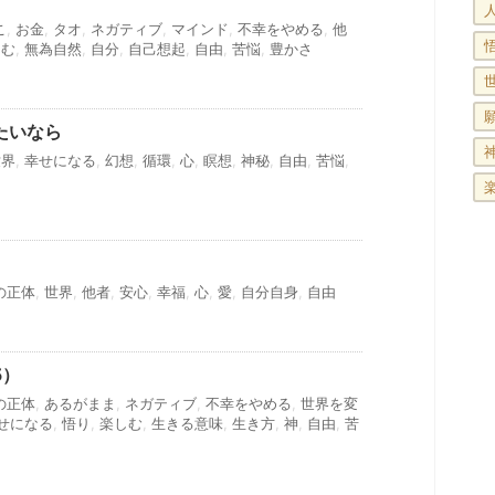
こ
,
お金
,
タオ
,
ネガティブ
,
マインド
,
不幸をやめる
,
他
しむ
,
無為自然
,
自分
,
自己想起
,
自由
,
苦悩
,
豊かさ
たいなら
世界
,
幸せになる
,
幻想
,
循環
,
心
,
瞑想
,
神秘
,
自由
,
苦悩
,
の正体
,
世界
,
他者
,
安心
,
幸福
,
心
,
愛
,
自分自身
,
自由
5）
の正体
,
あるがまま
,
ネガティブ
,
不幸をやめる
,
世界を変
せになる
,
悟り
,
楽しむ
,
生きる意味
,
生き方
,
神
,
自由
,
苦