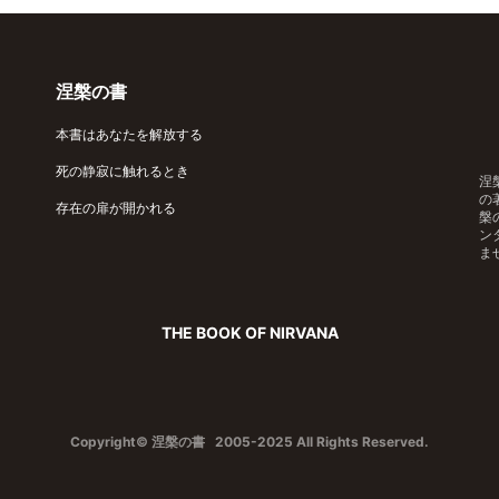
涅槃の書
本書はあなたを解放する
死の静寂に触れるとき
涅
の
存在の扉が開かれる
槃
ン
ま
THE BOOK OF NIRVANA
Copyright© 涅槃の書 2005-2025 All Rights Reserved.