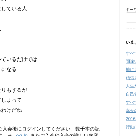
なしている人
キー
人
いま
すべ
いているだけでは
間違
とになる
地に
頑張
人生
たりもするが
自己
てしまって
すべ
るわけだね
幸せ
2016
行動
ご入会後にログインしてください。数千本の記
す。→
Log In
. またご入会や入会の詳しい内容