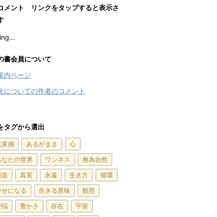
コメント リンクをタップすると表示さ
す
ng...
の書会員について
案内ページ
化についての作者のコメント
をタグから選出
充実感
あるがまま
心
あなたの世界
ワンネス
無為自然
創造
真実
永遠
生き方
循環
幸せになる
生きる意味
観照
苦悩
豊かさ
存在
宇宙