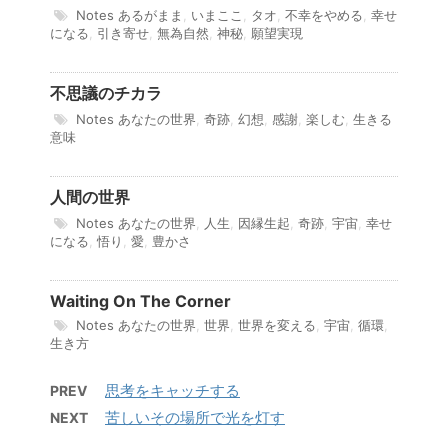
Notes
あるがまま
,
いまここ
,
タオ
,
不幸をやめる
,
幸せ
になる
,
引き寄せ
,
無為自然
,
神秘
,
願望実現
不思議のチカラ
Notes
あなたの世界
,
奇跡
,
幻想
,
感謝
,
楽しむ
,
生きる
意味
人間の世界
Notes
あなたの世界
,
人生
,
因縁生起
,
奇跡
,
宇宙
,
幸せ
になる
,
悟り
,
愛
,
豊かさ
Waiting On The Corner
Notes
あなたの世界
,
世界
,
世界を変える
,
宇宙
,
循環
,
生き方
思考をキャッチする
PREV
苦しいその場所で光を灯す
NEXT