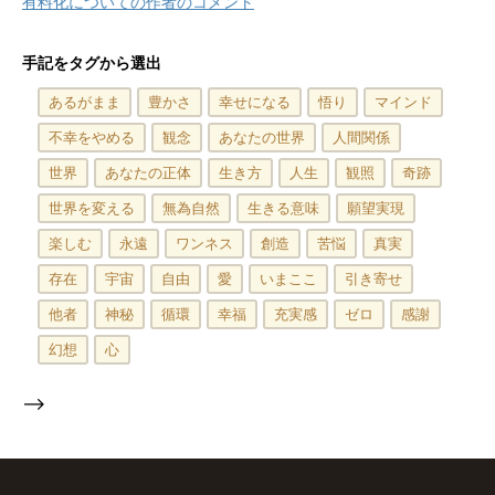
有料化についての作者のコメント
手記をタグから選出
あるがまま
豊かさ
幸せになる
悟り
マインド
不幸をやめる
観念
あなたの世界
人間関係
世界
あなたの正体
生き方
人生
観照
奇跡
世界を変える
無為自然
生きる意味
願望実現
楽しむ
永遠
ワンネス
創造
苦悩
真実
存在
宇宙
自由
愛
いまここ
引き寄せ
他者
神秘
循環
幸福
充実感
ゼロ
感謝
幻想
心
-->