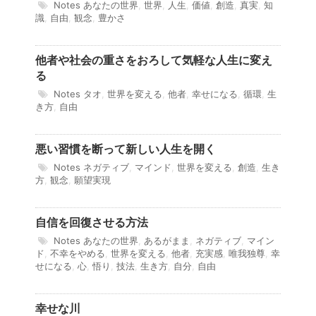
Notes
あなたの世界
,
世界
,
人生
,
価値
,
創造
,
真実
,
知
識
,
自由
,
観念
,
豊かさ
他者や社会の重さをおろして気軽な人生に変え
る
Notes
タオ
,
世界を変える
,
他者
,
幸せになる
,
循環
,
生
き方
,
自由
悪い習慣を断って新しい人生を開く
Notes
ネガティブ
,
マインド
,
世界を変える
,
創造
,
生き
方
,
観念
,
願望実現
自信を回復させる方法
Notes
あなたの世界
,
あるがまま
,
ネガティブ
,
マイン
ド
,
不幸をやめる
,
世界を変える
,
他者
,
充実感
,
唯我独尊
,
幸
せになる
,
心
,
悟り
,
技法
,
生き方
,
自分
,
自由
幸せな川