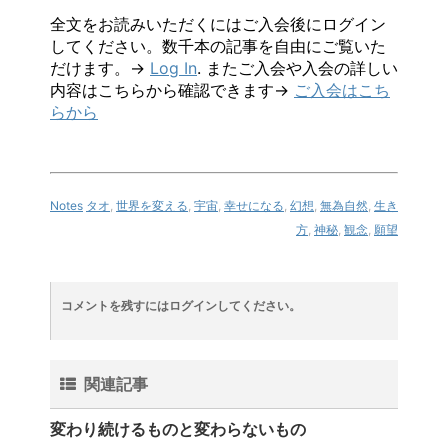
全文をお読みいただくにはご入会後にログイン
してください。数千本の記事を自由にご覧いた
だけます。→
Log In
. またご入会や入会の詳しい
内容はこちらから確認できます→
ご入会はこち
らから
Notes
タオ
,
世界を変える
,
宇宙
,
幸せになる
,
幻想
,
無為自然
,
生き
方
,
神秘
,
観念
,
願望
コメントを残すにはログインしてください。
関連記事
変わり続けるものと変わらないもの