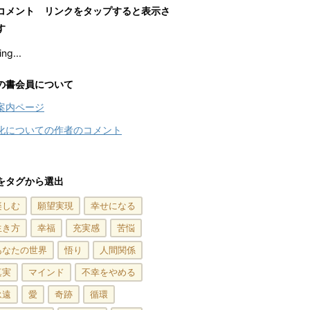
コメント リンクをタップすると表示さ
す
ng...
の書会員について
案内ページ
化についての作者のコメント
をタグから選出
楽しむ
願望実現
幸せになる
生き方
幸福
充実感
苦悩
あなたの世界
悟り
人間関係
真実
マインド
不幸をやめる
永遠
愛
奇跡
循環