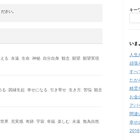
キー
ください。
いま
人生
超える
,
永遠
,
生命
,
神秘
,
自分自身
,
観念
,
願望
,
願望実現
頑張
すべ
たか
精霊
める
,
因縁生起
,
幸せになる
,
引き寄せ
,
生き方
,
苦悩
,
観念
お金
アパ
間違
,
世界
,
充実感
,
奇跡
,
宇宙
,
幸福
,
楽しむ
,
永遠
,
無為自然
,
幸せ
2016