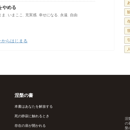
をやめる
まま
,
いまここ
,
充実感
,
幸せになる
,
永遠
,
自由
たからはじまる
涅槃の書
本書はあなたを解放する
死の静寂に触れるとき
涅
の
存在の扉が開かれる
槃