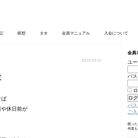
記
瞑想
タオ
会員マニュアル
入会について
会員
2025.03.12
ユー
末
パス
ロ
けば
パス
日や休日前が
ご入
困っ
何度も