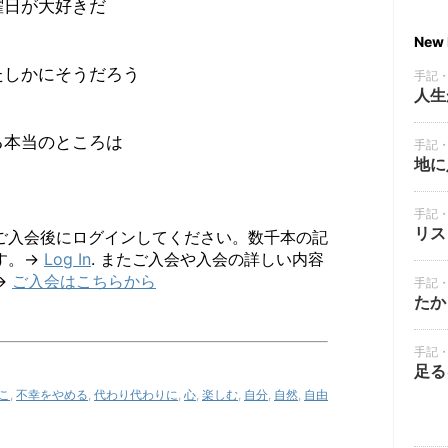
曜日が大好きだ
New 
たしかにそうだろう
手記
人生
る本当のところは
手記
地に
手記
リス
ご入会後にログインしてください。数千本の記
す。→
Log In
. またご入会や入会の詳しい内容
→
ご入会はこちらから
手記
たか
手記
足る
こ
,
不幸をやめる
,
代わり代わりに
,
心
,
楽しむ
,
自分
,
自然
,
自由