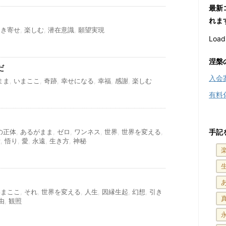
最新
れま
引き寄せ
,
楽しむ
,
潜在意識
,
願望実現
Loadi
涅槃
だ
入会
まま
,
いまここ
,
奇跡
,
幸せになる
,
幸福
,
感謝
,
楽しむ
有料
の正体
,
あるがまま
,
ゼロ
,
ワンネス
,
世界
,
世界を変える
,
手記
愛
,
悟り
,
愛
,
永遠
,
生き方
,
神秘
いまここ
,
それ
,
世界を変える
,
人生
,
因縁生起
,
幻想
,
引き
由
,
観照