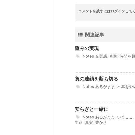
コメントを残すにはログインして
関連記事
望みの実現
Notes
充実感
,
奇跡
,
時間を
負の連鎖を断ち切る
Notes
あるがまま
,
不幸をや
安らぎと一緒に
Notes
あるがまま
,
いまここ
生命
,
真実
,
豊かさ