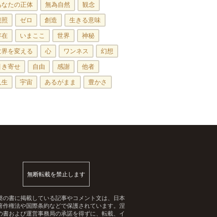
あなたの正体
無為自然
観念
観照
ゼロ
創造
生きる意味
存在
いまここ
世界
神秘
世界を変える
心
ワンネス
幻想
引き寄せ
自由
感謝
他者
人生
宇宙
あるがまま
豊かさ
無断転載を禁止します
槃の書に掲載している記事やコメント文は、日本
著作権法や国際条約などで保護されています。涅
の書および運営事務局の承諾を得ずに、転載、イ