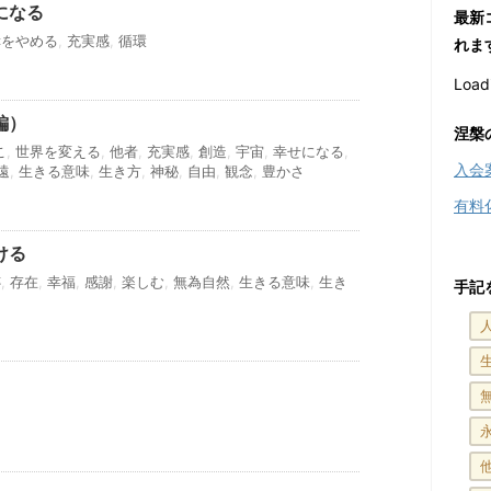
になる
最新
幸をやめる
,
充実感
,
循環
れま
Loadi
編）
涅槃
こ
,
世界を変える
,
他者
,
充実感
,
創造
,
宇宙
,
幸せになる
,
入会
遠
,
生きる意味
,
生き方
,
神秘
,
自由
,
観念
,
豊かさ
有料
ける
跡
,
存在
,
幸福
,
感謝
,
楽しむ
,
無為自然
,
生きる意味
,
生き
手記