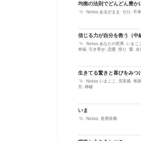
均衡の法則でどんどん豊か
Notes
あるがまま
,
ゼロ
,
不
信じる力が自分を救う（中
Notes
あなたの世界
,
いまこ
幸福
,
引き寄せ
,
恋愛
,
悟り
,
愛
,
永
生きてる驚きと喜びをみつ
Notes
いまここ
,
充実感
,
奇
方
,
神秘
いま
Notes
,
世界辞典