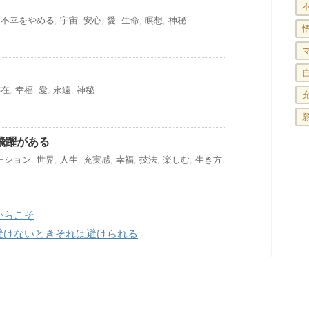
,
不幸をやめる
,
宇宙
,
安心
,
愛
,
生命
,
瞑想
,
神秘
存在
,
幸福
,
愛
,
永遠
,
神秘
飛躍がある
ーション
,
世界
,
人生
,
充実感
,
幸福
,
技法
,
楽しむ
,
生き方
,
からこそ
避けないときそれは避けられる