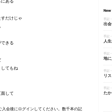
らにある
New 
たすだけじゃ
手記
出会
も
手記
人生
ができる
手記
地に
だ
としてもね
手記
リス
手記
たか
直面して
ご入会後にログインしてください。数千本の記