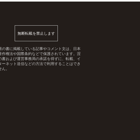
無断転載を禁止します
槃の書に掲載している記事やコメント文は、日本
著作権法や国際条約などで保護されています。涅
の書および運営事務局の承諾を得ずに、転載、イ
ターネット送信などの方法で利用することはでき
せん。