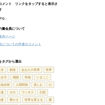
コメント リンクをタップすると表示さ
す
ng...
の書会員について
案内ページ
化についての作者のコメント
をタグから選出
人生
創造
あなたの世界
世界
生き方
感謝
幸福
いまここ
無為自然
人間関係
楽しむ
心
永遠
ゼロ
ワンネス
幻想
他者
豊かさ
世界を変える
愛