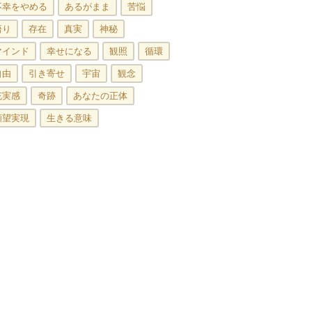
不幸をやめる
あるがまま
苦悩
悟り
存在
真実
神秘
マインド
幸せになる
観照
循環
自由
引き寄せ
宇宙
観念
充実感
奇跡
あなたの正体
願望実現
生きる意味