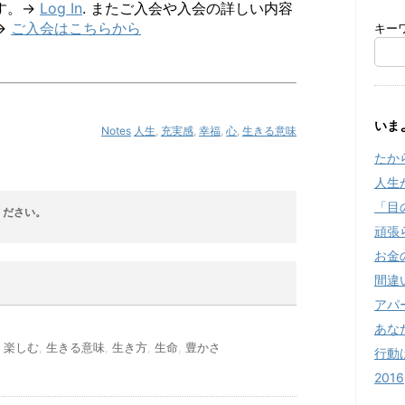
す。→
Log In
. またご入会や入会の詳しい内容
→
ご入会はこちらから
キー
いま
Notes
人生
,
充実感
,
幸福
,
心
,
生きる意味
たか
人生
「目
ください。
頑張
お金
間違
アパ
あな
,
楽しむ
,
生きる意味
,
生き方
,
生命
,
豊かさ
行動
2016