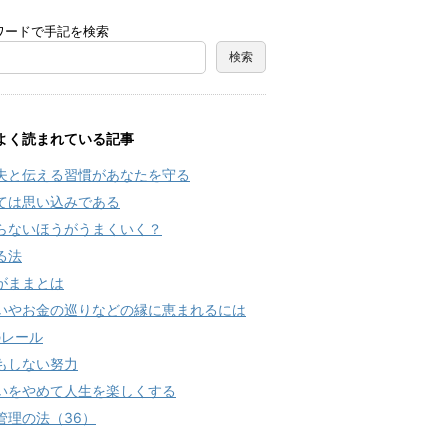
ワードで手記を検索
よく読まれている記事
夫と伝える習慣があなたを守る
ては思い込みである
らないほうがうまくいく？
る法
がままとは
いやお金の巡りなどの縁に恵まれるには
のレール
もしない努力
いをやめて人生を楽しくする
管理の法（36）