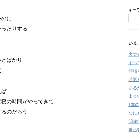
キー
いのに
かったりする
いま
大丈
いとばかり
すべ
だ
頑張
若返
ある
えば
出会
就寝の時間がやってきて
1本
てるのだろう
なに
間違
自己