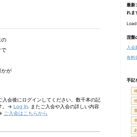
最新
れま
Loadi
涅槃
生の
入会
けで
有料
何かが
手記
ご入会後にログインしてください。数千本の記
す。→
Log In
. またご入会や入会の詳しい内容
→
ご入会はこちらから