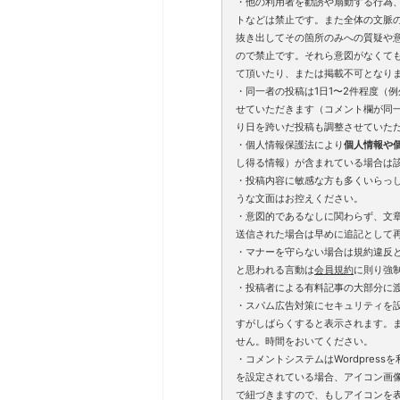
・他の利用者を勧誘や扇動する行為
トなどは禁止です。また全体の文脈
抜き出してその箇所のみへの質疑や
ので禁止です。それら意図がなくて
て頂いたり、または掲載不可となり
・同一者の投稿は1日1〜2件程度（
せていただきます（コメント欄が同
り日を跨いだ投稿も調整させていた
・個人情報保護法により
個人情報や
し得る情報）が含まれている場合は
・投稿内容に敏感な方も多くいらっ
うな文面はお控えください。
・意図的であるなしに関わらず、文
送信された場合は早めに追記として
・マナーを守らない場合は規約違反
と思われる言動は
会員規約
に則り強
・投稿者による有料記事の大部分に
・スパム広告対策にセキュリティを
すがしばらくすると表示されます。
せん。時間をおいてください。
・コメントシステムはWordpressを利
を設定されている場合、アイコン画
で紐づきますので、もしアイコンを