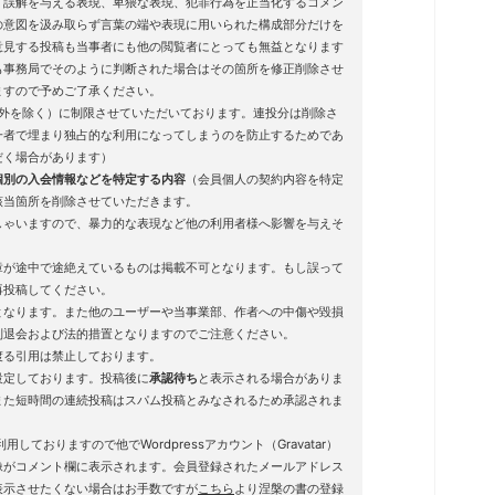
、誤解を与える表現、卑猥な表現、犯罪行為を正当化するコメン
の意図を汲み取らず言葉の端や表現に用いられた構成部分だけを
意見する投稿も当事者にも他の閲覧者にとっても無益となります
も事務局でそのように判断された場合はその箇所を修正削除させ
ますので予めご了承ください。
例外を除く）に制限させていただいております。連投分は削除さ
一者で埋まり独占的な利用になってしまうのを防止するためであ
だく場合があります）
個別の入会情報などを特定する内容
（会員個人の契約内容を特定
該当箇所を削除させていただきます。
しゃいますので、暴力的な表現など他の利用者様へ影響を与えそ
章が途中で途絶えているものは掲載不可となります。もし誤って
再投稿してください。
となります。また他のユーザーや当事業部、作者への中傷や毀損
制退会および法的措置となりますのでご注意ください。
渡る引用は禁止しております。
設定しております。投稿後に
承認待ち
と表示される場合がありま
また短時間の連続投稿はスパム投稿とみなされるため承認されま
用しておりますので他でWordpressアカウント（Gravatar）
像がコメント欄に表示されます。会員登録されたメールアドレス
表示させたくない場合はお手数ですが
こちら
より涅槃の書の登録