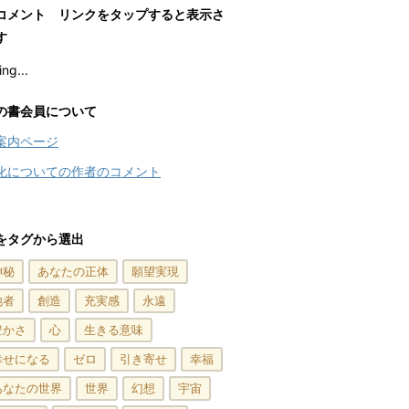
コメント リンクをタップすると表示さ
す
ng...
の書会員について
案内ページ
化についての作者のコメント
をタグから選出
神秘
あなたの正体
願望実現
他者
創造
充実感
永遠
豊かさ
心
生きる意味
幸せになる
ゼロ
引き寄せ
幸福
あなたの世界
世界
幻想
宇宙