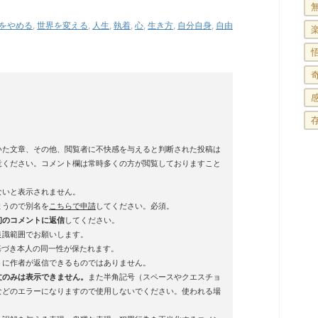
をやめる
,
世界を変える
,
人生
,
執着
,
心
,
生き方
,
自分自身
,
自由
いた文章、その他、閲覧者に不快感を与えると判断された投稿は
意ください。コメント欄は常時多くの方が閲覧しておりますこと
ないと表示されません。
まうので別名を
こちらで申請
してください。必須。
初のコメントに返信
してください。
良識範囲でお願いします。
基づき本人の同一性が保たれます。
トに作者が返信できるものではありません。
文のみは表示できません。
また半角記号（スペースやクエスチョ
などのエラーになりますので使用しないでください。使われる場