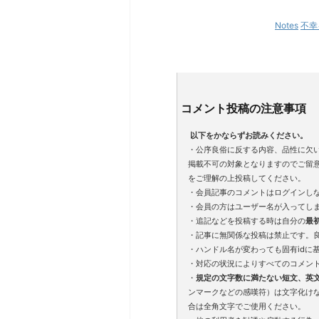
Notes
不幸
コメント投稿の注意事項
以下をかならずお読みください。
・公序良俗に反する内容、品性に欠
掲載不可の対象となりますのでご留
をご理解の上投稿してください。
・会員記事のコメントはログインし
・会員の方はユーザー名が入ってし
・追記などを投稿する時は自分の
最
・記事に無関係な投稿は禁止です。
・ハンドル名が変わっても固有idに
・対応の状況によりすべてのコメン
・
規定の文字数に満たない短文、英
ンマークなどの感嘆符）は文字化け
合は全角文字でご使用ください。