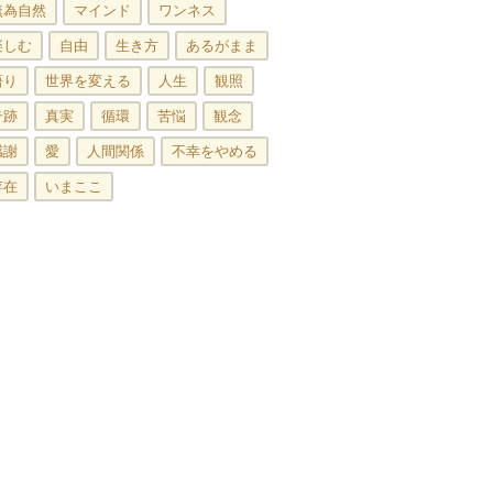
無為自然
マインド
ワンネス
楽しむ
自由
生き方
あるがまま
悟り
世界を変える
人生
観照
奇跡
真実
循環
苦悩
観念
感謝
愛
人間関係
不幸をやめる
存在
いまここ