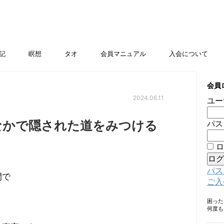
記
瞑想
タオ
会員マニュアル
入会について
会員
2024.06.11
ユー
なかで隠された道をみつける
パス
ロ
パス
間で
ご入
困っ
何度も