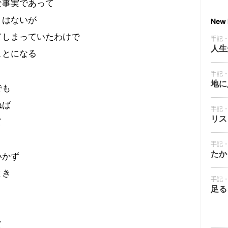
な事実であって
りはないが
New 
てしまっていたわけで
手記
人生
ことになる
手記
地に
でも
ねば
手記
リス
て
手記
たか
いかず
とき
手記
足る
て