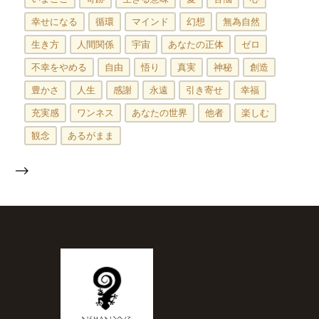
幸せになる
循環
マインド
幻想
無為自然
生き方
人間関係
宇宙
あなたの正体
ゼロ
不幸をやめる
自由
悟り
真実
神秘
創造
豊かさ
人生
感謝
永遠
引き寄せ
幸福
充実感
ワンネス
あなたの世界
他者
楽しむ
観念
あるがまま
-->