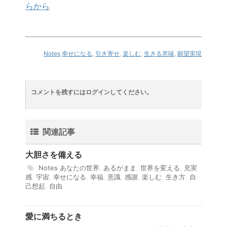
らから
Notes
幸せになる
,
引き寄せ
,
楽しむ
,
生きる意味
,
願望実現
コメントを残すにはログインしてください。
関連記事
大胆さを備える
Notes
あなたの世界
,
あるがまま
,
世界を変える
,
充実
感
,
宇宙
,
幸せになる
,
幸福
,
意識
,
感謝
,
楽しむ
,
生き方
,
自
己想起
,
自由
愛に満ちるとき