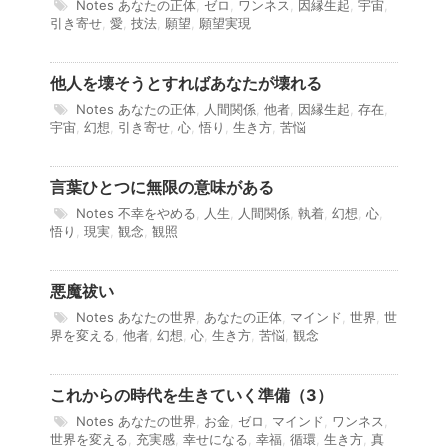
Notes
あなたの正体
,
ゼロ
,
ワンネス
,
因縁生起
,
宇宙
,
引き寄せ
,
愛
,
技法
,
願望
,
願望実現
他人を壊そうとすればあなたが壊れる
Notes
あなたの正体
,
人間関係
,
他者
,
因縁生起
,
存在
,
宇宙
,
幻想
,
引き寄せ
,
心
,
悟り
,
生き方
,
苦悩
言葉ひとつに無限の意味がある
Notes
不幸をやめる
,
人生
,
人間関係
,
執着
,
幻想
,
心
,
悟り
,
現実
,
観念
,
観照
悪魔祓い
Notes
あなたの世界
,
あなたの正体
,
マインド
,
世界
,
世
界を変える
,
他者
,
幻想
,
心
,
生き方
,
苦悩
,
観念
これからの時代を生きていく準備（3）
Notes
あなたの世界
,
お金
,
ゼロ
,
マインド
,
ワンネス
,
世界を変える
,
充実感
,
幸せになる
,
幸福
,
循環
,
生き方
,
真