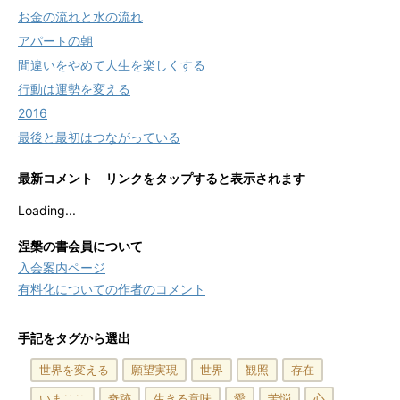
お金の流れと水の流れ
アパートの朝
間違いをやめて人生を楽しくする
行動は運勢を変える
2016
最後と最初はつながっている
最新コメント リンクをタップすると表示されます
Loading...
涅槃の書会員について
入会案内ページ
有料化についての作者のコメント
手記をタグから選出
世界を変える
願望実現
世界
観照
存在
いまここ
奇跡
生きる意味
愛
苦悩
心