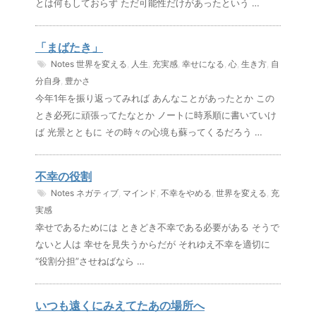
とは何もしておらず ただ可能性だけがあったという …
「まばたき」
Notes
世界を変える
,
人生
,
充実感
,
幸せになる
,
心
,
生き方
,
自
分自身
,
豊かさ
今年1年を振り返ってみれば あんなことがあったとか この
とき必死に頑張ってたなとか ノートに時系順に書いていけ
ば 光景とともに その時々の心境も蘇ってくるだろう …
不幸の役割
Notes
ネガティブ
,
マインド
,
不幸をやめる
,
世界を変える
,
充
実感
幸せであるためには ときどき不幸である必要がある そうで
ないと人は 幸せを見失うからだが それゆえ不幸を適切に
“役割分担”させねばなら …
いつも遠くにみえてたあの場所へ