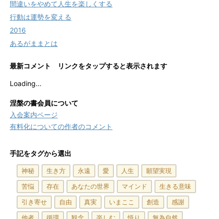
間違いをやめて人生を楽しくする
行動は運勢を変える
2016
あるがままとは
最新コメント リンクをタップすると表示されます
Loading...
涅槃の書会員について
入会案内ページ
有料化についての作者のコメント
手記をタグから選出
神秘
生き方
永遠
愛
人生
願望実現
苦悩
存在
あなたの世界
マインド
生きる意味
引き寄せ
自由
真実
いまここ
創造
感謝
他者
循環
観念
楽しむ
悟り
無為自然