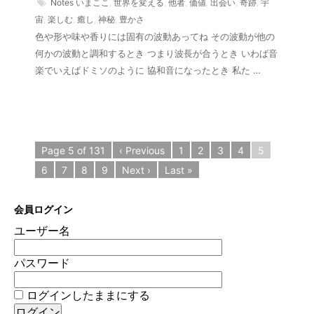
Notes
いまここ
,
世界を変える
,
他者
,
価値
,
出会い
,
奇跡
,
宇
宙
,
楽しむ
,
癒し
,
神秘
,
豊かさ
色や形や味や香りには固有の波動あってね その波動が他の
何かの波動と調和するとき つまり波長が合うとき いわば音
楽でいえばドミソのように 協和音になったとき 私た …
Page 5 of 131
‹ Previous
1
2
3
4
5
6
7
8
9
Next ›
Last »
会員ログイン
ユーザー名
パスワード
ログインしたままにする