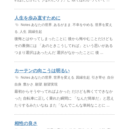
人生を歩み直すために
Notes
あなたの世界
,
あるがまま
,
不幸をやめる
,
世界を変え
る
,
人生
,
因縁生起
後悔とはやってしまったことに 後から悔やむことだけども
その裏側には 「あのときこうしてれば」という思いがある
つまり選択はあったんだ 選択がなかったことに 後 …
カーテンの向こうは明るい
Notes
あなたの世界
,
世界を変える
,
因縁生起
,
引き寄せ
,
自分
自身
,
豊かさ
,
願望
,
願望実現
最初からそうやってればよかった だけども怖くてできなか
った 自転車に正しく乗れた瞬間に 「なんだ簡単だ」と思え
たりするみたいなね また「なんでこんな単純なことに …
相性の良さ