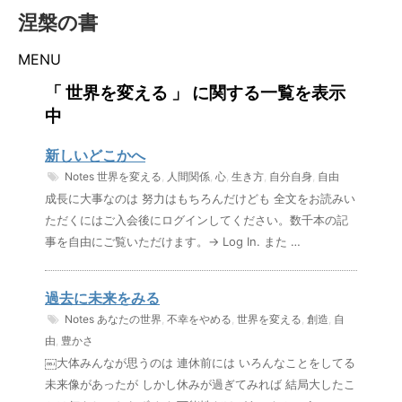
涅槃の書
MENU
「 世界を変える 」 に関する一覧を表示
中
新しいどこかへ
Notes
世界を変える
,
人間関係
,
心
,
生き方
,
自分自身
,
自由
成長に大事なのは 努力はもちろんだけども 全文をお読みい
ただくにはご入会後にログインしてください。数千本の記
事を自由にご覧いただけます。→ Log In. また …
過去に未来をみる
Notes
あなたの世界
,
不幸をやめる
,
世界を変える
,
創造
,
自
由
,
豊かさ
￼大体みんなが思うのは 連休前には いろんなことをしてる
未来像があったが しかし休みが過ぎてみれば 結局大したこ