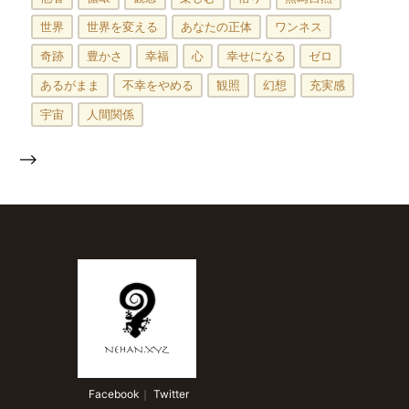
世界
世界を変える
あなたの正体
ワンネス
奇跡
豊かさ
幸福
心
幸せになる
ゼロ
あるがまま
不幸をやめる
観照
幻想
充実感
宇宙
人間関係
-->
 Facebook
｜
 Twitter