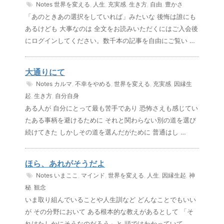
Notes
世界を変える
,
人生
,
充実感
,
生き方
,
自由
,
豊かさ
「あのときあの選択をしていれば」みたいな 後悔は誰にも
あるけども 大事なのは 全文をお読みいただくにはご入会後
にログインしてください。数千本の記事を自由にご覧い …
大通りにて
Notes
カルマ
,
不幸をやめる
,
世界を変える
,
充実感
,
因縁生
起
,
生き方
,
自分自身
ある人が 自分にとって最も苦手であり 恐怖さえも感じてい
たある事柄を避けるために それと関わらない別の道を選び
続けてきた しかしその道を選んだがために 普通はし …
ほら、あれがそうだよ
Notes
いまここ
,
マインド
,
世界を変える
,
人生
,
因縁生起
,
神
秘
,
観念
いま取り組んでいることや人生訓など どんなことでもいい
が その分野において ある根本的な教えがあるとして 「そ
れはたしかにそうなのだろう」と 頭ではわかっていて …