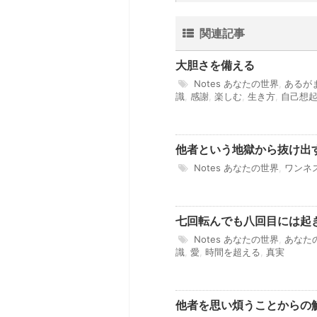
関連記事
大胆さを備える
Notes
あなたの世界
,
あるが
識
,
感謝
,
楽しむ
,
生き方
,
自己想
他者という地獄から抜け出
Notes
あなたの世界
,
ワンネ
七回転んでも八回目には起
Notes
あなたの世界
,
あなた
識
,
愛
,
時間を超える
,
真実
他者を思い煩うことからの