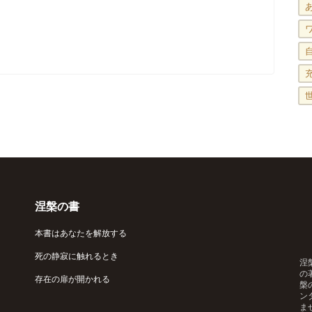
涅槃の書
本書はあなたを解放する
死の静寂に触れるとき
涅
の
存在の扉が開かれる
槃
ン
ま