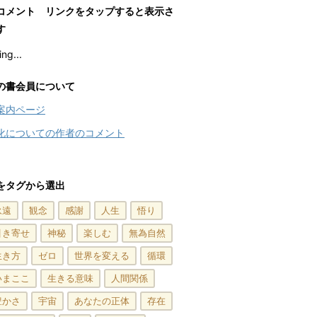
コメント リンクをタップすると表示さ
す
ng...
の書会員について
案内ページ
化についての作者のコメント
をタグから選出
永遠
観念
感謝
人生
悟り
引き寄せ
神秘
楽しむ
無為自然
生き方
ゼロ
世界を変える
循環
いまここ
生きる意味
人間関係
豊かさ
宇宙
あなたの正体
存在