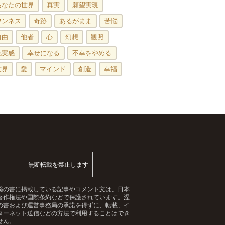
あなたの世界
真実
願望実現
ワンネス
奇跡
あるがまま
苦悩
自由
他者
心
幻想
観照
充実感
幸せになる
不幸をやめる
世界
愛
マインド
創造
幸福
無断転載を禁止します
槃の書に掲載している記事やコメント文は、日本
著作権法や国際条約などで保護されています。涅
の書および運営事務局の承諾を得ずに、転載、イ
ターネット送信などの方法で利用することはでき
せん。