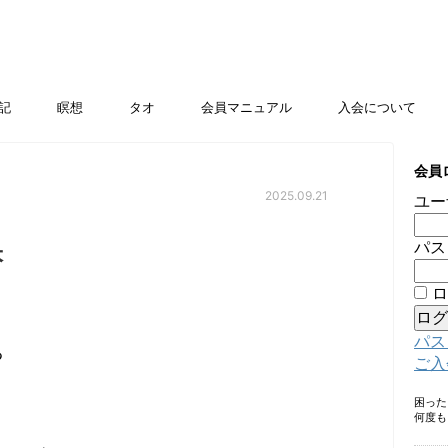
記
瞑想
タオ
会員マニュアル
入会について
会員
2025.09.21
ユー
訣
パス
ロ
パス
る
ご入
困っ
何度も