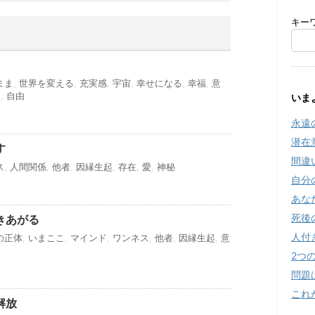
キー
まま
,
世界を変える
,
充実感
,
宇宙
,
幸せになる
,
幸福
,
意
起
,
自由
いま
永遠
潜在
す
間違
ス
,
人間関係
,
他者
,
因縁生起
,
存在
,
愛
,
神秘
自分
あな
死後
きあがる
人付
の正体
,
いまここ
,
マインド
,
ワンネス
,
他者
,
因縁生起
,
意
2つ
問題
これ
解放