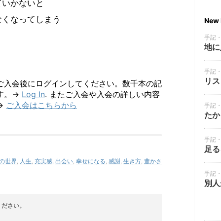
ていかないと
なくなってしまう
New 
手記
地に
手記
リス
ご入会後にログインしてください。数千本の記
す。→
Log In
. またご入会や入会の詳しい内容
→
ご入会はこちらから
手記
たか
手記
足る
の世界
,
人生
,
充実感
,
出会い
,
幸せになる
,
感謝
,
生き方
,
豊かさ
手記
別人
ください。