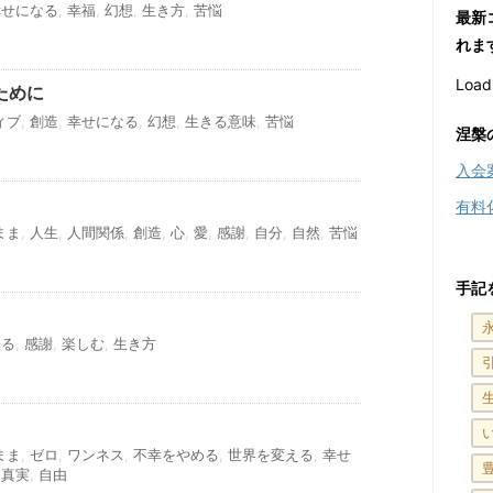
幸せになる
,
幸福
,
幻想
,
生き方
,
苦悩
最新
れま
Loadi
ために
ィブ
,
創造
,
幸せになる
,
幻想
,
生きる意味
,
苦悩
涅槃
入会
有料
まま
,
人生
,
人間関係
,
創造
,
心
,
愛
,
感謝
,
自分
,
自然
,
苦悩
手記
なる
,
感謝
,
楽しむ
,
生き方
まま
,
ゼロ
,
ワンネス
,
不幸をやめる
,
世界を変える
,
幸せ
,
真実
,
自由